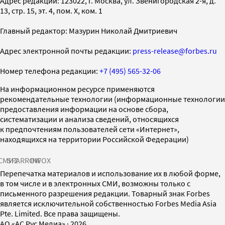
Адрес редакции: 123022, г. Москва, ул. Звенигородская 2-я, д.
13, стр. 15, эт. 4, пом. X, ком. 1
Главный редактор: Мазурин Николай Дмитриевич
Адрес электронной почты редакции:
press-release@forbes.ru
Номер телефона редакции:
+7 (495) 565-32-06
На информационном ресурсе применяются
рекомендательные технологии (информационные технологии
предоставления информации на основе сбора,
систематизации и анализа сведений, относящихся
к предпочтениям пользователей сети «Интернет»,
находящихся на территории Российской Федерации)
СМИ2
SPARROW
INFOX
Перепечатка материалов и использование их в любой форме,
в том числе и в электронных СМИ, возможны только с
письменного разрешения редакции. Товарный знак Forbes
является исключительной собственностью Forbes Media Asia
Pte. Limited. Все права защищены.
AO «АС Рус Медиа»
·
2026