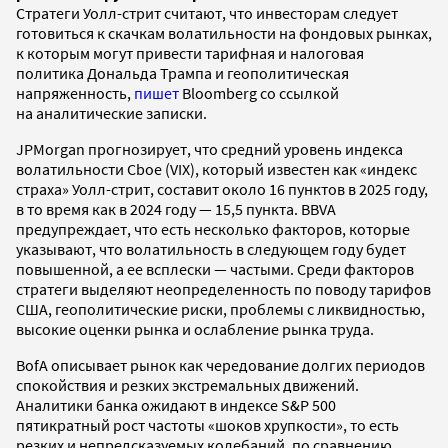
Стратеги Уолл-стрит считают, что инвесторам следует
готовиться к скачкам волатильности на фондовых рынках,
к которым могут привести тарифная и налоговая
политика Дональда Трампа и геополитическая
напряженность,
пишет
Bloomberg со ссылкой
на аналитические записки.
JPMorgan прогнозирует, что средний уровень индекса
волатильности Cboe (VIX), который известен как «индекс
страха» Уолл-стрит, составит около 16 пунктов в 2025 году,
в то время как в 2024 году — 15,5 пункта. BBVA
предупреждает, что есть несколько факторов, которые
указывают, что волатильность в следующем году будет
повышенной, а ее всплески — частыми. Среди факторов
стратеги выделяют неопределенность по поводу тарифов
США, геополитические риски, проблемы с ликвидностью,
высокие оценки рынка и ослабление рынка труда.
BofA описывает рынок как чередование долгих периодов
спокойствия и резких экстремальных движений.
Аналитики банка ожидают в индексе S&P 500
пятикратный рост частоты «шоков хрупкости», то есть
резких и непредсказуемых колебаний, по сравнению