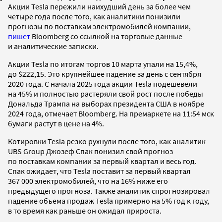
Акции Tesla пережили наихудший день за более чем
четыре года после того, как аналитики понизили
прогнозы по поставкам электромобилей компании,
пишет
Bloomberg со ссылкой на торговые данные
и аналитические записки.
Акции Tesla по итогам торгов 10 марта упали на 15,4%,
до $222,15. Это крупнейшее падение за день с сентября
2020 года. С начала 2025 года акции Tesla подешевели
на 45% и полностью растеряли свой рост после победы
Дональда Трампа на выборах президента США в ноябре
2024 года, отмечает Bloomberg. На премаркете на 11:54 мск
бумаги растут в цене на 4%.
Котировки Tesla резко рухнули после того, как аналитик
UBS Group Джозеф Спак понизил свой прогноз
по поставкам компании за первый квартал и весь год.
Спак ожидает, что Tesla поставит за первый квартал
367 000 электромобилей, что на 16% ниже его
предыдущего прогноза. Также аналитик спрогнозировал
падение объема продаж Tesla примерно на 5% год к году,
в то время как раньше он ожидал прироста.