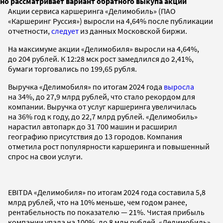
но рассматривает вариант обратного выкупа акций
Акции сервиса каршеринга «Делимобиль» (ПАО
«Каршеринг Руссия») выросли на 4,64% после публикации
отчетности,
следует
из данных Московской биржи.
На максимуме акции «Делимобиля» выросли на 4,64%,
до 204 рублей. К 12:28 мск рост замедлился до 2,41%,
бумаги торговались по 199,65 рубля.
Выручка «Делимобиля» по итогам 2024 года
выросла
на 34%, до 27,9 млрд рублей, что стало рекордом для
компании. Выручка от услуг каршеринга увеличилась
на 36% год к году, до 22,7 млрд рублей. «Делимобиль»
нарастил автопарк до 31 700 машин и расширил
географию присутствия до 13 городов. Компания
отметила рост популярности каршеринга и повышенный
спрос на свои услуги.
EBITDA «Делимобиля» по итогам 2024 года составила 5,8
млрд рублей, что на 10% меньше, чем годом ранее,
рентабельность по показателю — 21%. Чистая прибыль
компании упала на 100%, до 8 млн рублей. «Делимобиль»