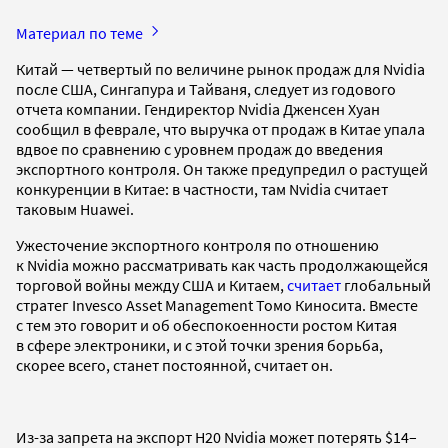
Материал по теме
Китай — четвертый по величине рынок продаж для Nvidia
после США, Сингапура и Тайваня, следует из годового
отчета компании. Гендиректор Nvidia Дженсен Хуан
сообщил в феврале, что выручка от продаж в Китае упала
вдвое по сравнению с уровнем продаж до введения
экспортного контроля. Он также предупредил о растущей
конкуренции в Китае: в частности, там Nvidia считает
таковым Huawei.
Ужесточение экспортного контроля по отношению
к Nvidia можно рассматривать как часть продолжающейся
торговой войны между США и Китаем,
считает
глобальный
стратег Invesco Asset Management Томо Киносита. Вместе
с тем это говорит и об обеспокоенности ростом Китая
в сфере электроники, и с этой точки зрения борьба,
скорее всего, станет постоянной, считает он.
Из-за запрета на экспорт H20 Nvidia может потерять $14–