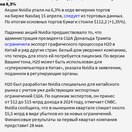
на 6,3%
Акции Nvidia упали на 6,3% в ходе вечерних торгов
на бирже Nasdaq 15 апреля,
следует
из торговых данных.
По итогам основных торгов бумаги стоили $112,2 (+1,35%).
Падению акций Nvidia предшествовало то, что
администрация президента США Дональда Трампа
ограничила
экспорт графического процессора H20 в
Китай и ряд других стран. Белый дом уведомил компанию,
что теперь для этого ей потребуется лицензия. По версии
Вашингтона, H20 может быть использован для
«суперкомпьютера в Китае», указала Nvidia в заявлении,
поданном в регулирующие органы.
H20 был разработан Nvidia специально для китайского
рынка с учетом уже действующих экспортных
ограничений США. По оценкам экспертов, он принес
от $12 до $15 млрд дохода в 2024 году, отмечает CNBC.
Nvidia сообщила, что в нынешнем квартале спишет около
$5,5 млрд в виде убытков из-за новых ограничений.
Финансовые результаты за первый квартал компания
представит 28 мая.