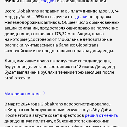
рублей на акцию,
следует
из сообщения компании.
Всего Globaltrans направит на выплату дивидендов 59,74
млрд рублей — 95% от выручки от
сделки
по продаже
железнодорожных активов. Общее число обыкновенных
акций компании, предоставляющих право на получение
дивидендов, составляет 178,32 млн. Акции, права
на которые удостоверяют глобальные депозитарные
расписки, учитываемые на балансе Globaltrans, —
казначейские и не предоставляют прав на дивиденды.
Лица, имеющие право на получение спецдивиденда,
будут определены по состоянию на 18 июня. Дивиденд
будет выплачен в рублях в течение трех месяцев после
этой отсечки.
Материал по теме
В марте 2024 года Globaltrans перерегистрировалась
с Кипра в свободную экономическую зону в Абу-Даби.
После этого в августе совет директоров
решил отменить
дивидендную политику, объяснив это техническими
сложностями и ограничениями на финансовую структуру.