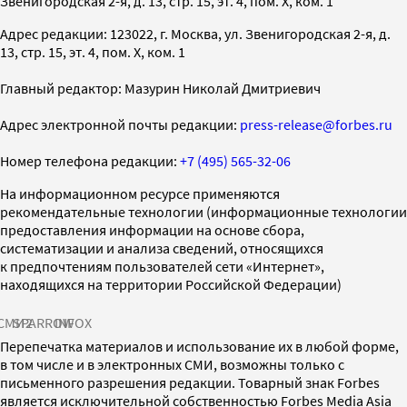
Звенигородская 2-я, д. 13, стр. 15, эт. 4, пом. X, ком. 1
Адрес редакции: 123022, г. Москва, ул. Звенигородская 2-я, д.
13, стр. 15, эт. 4, пом. X, ком. 1
Главный редактор: Мазурин Николай Дмитриевич
Адрес электронной почты редакции:
press-release@forbes.ru
Номер телефона редакции:
+7 (495) 565-32-06
На информационном ресурсе применяются
рекомендательные технологии (информационные технологии
предоставления информации на основе сбора,
систематизации и анализа сведений, относящихся
к предпочтениям пользователей сети «Интернет»,
находящихся на территории Российской Федерации)
СМИ2
SPARROW
INFOX
Перепечатка материалов и использование их в любой форме,
в том числе и в электронных СМИ, возможны только с
письменного разрешения редакции. Товарный знак Forbes
является исключительной собственностью Forbes Media Asia