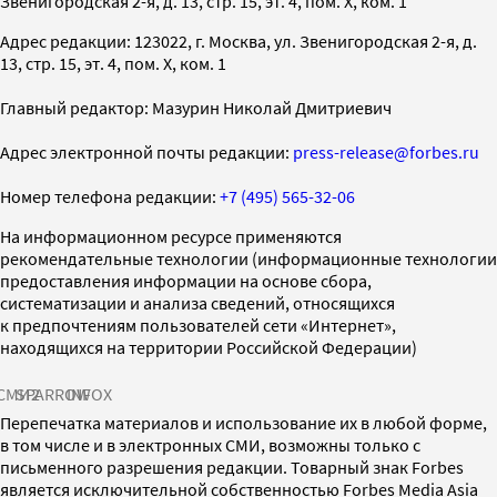
Звенигородская 2-я, д. 13, стр. 15, эт. 4, пом. X, ком. 1
Адрес редакции: 123022, г. Москва, ул. Звенигородская 2-я, д.
13, стр. 15, эт. 4, пом. X, ком. 1
Главный редактор: Мазурин Николай Дмитриевич
Адрес электронной почты редакции:
press-release@forbes.ru
Номер телефона редакции:
+7 (495) 565-32-06
На информационном ресурсе применяются
рекомендательные технологии (информационные технологии
предоставления информации на основе сбора,
систематизации и анализа сведений, относящихся
к предпочтениям пользователей сети «Интернет»,
находящихся на территории Российской Федерации)
СМИ2
SPARROW
INFOX
Перепечатка материалов и использование их в любой форме,
в том числе и в электронных СМИ, возможны только с
письменного разрешения редакции. Товарный знак Forbes
является исключительной собственностью Forbes Media Asia