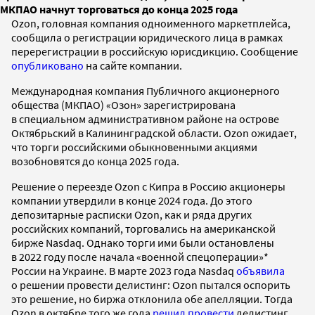
МКПАО начнут торговаться до конца 2025 года
Ozon, головная компания одноименного маркетплейса,
сообщила о регистрации юридического лица в рамках
перерегистрации в российскую юрисдикцию. Сообщение
опубликовано
на сайте компании.
Международная компания Публичного акционерного
общества (МКПАО) «Озон» зарегистрирована
в специальном административном районе на острове
Октябрьский в Калининградской области. Ozon ожидает,
что торги российскими обыкновенными акциями
возобновятся до конца 2025 года.
Решение о переезде Ozon с Кипра в Россию акционеры
компании утвердили в конце 2024 года. До этого
депозитарные расписки Ozon, как и ряда других
российских компаний, торговались на американской
бирже Nasdaq. Однако торги ими были остановлены
в 2022 году после начала «военной спецоперации»*
России на Украине. В марте 2023 года Nasdaq
объявила
о решении провести делистинг: Ozon пытался оспорить
это решение, но биржа отклонила обе апелляции. Тогда
Ozon в октябре того же года
решил провести
делистинг