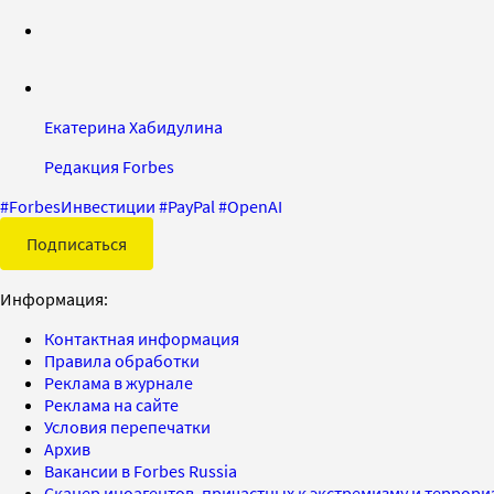
Екатерина Хабидулина
Редакция Forbes
#
ForbesИнвестиции
#
PayPal
#
OpenAI
Подписаться
Информация:
Контактная информация
Правила обработки
Реклама в журнале
Реклама на сайте
Условия перепечатки
Архив
Вакансии в Forbes Russia
Сканер иноагентов, причастных к экстремизму и террор