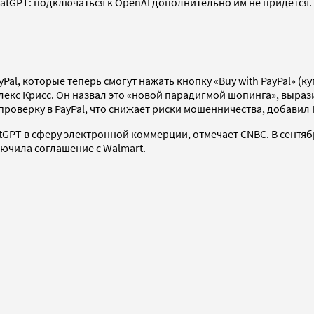
hatGPT: подключаться к OpenAI дополнительно им не придется
l, которые теперь смогут нажать кнопку «Buy with PayPal» (ку
екс Крисс. Он назвал это «новой парадигмой шопинга», вырази
роверку в PayPal, что снижает риски мошенничества, добавил 
tGPT в сферу электронной коммерции, отмечает CNBC. В сентяб
ключила соглашение с Walmart.