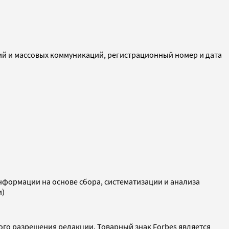
ий и массовых коммуникаций, регистрационный номер и дата
ормации на основе сбора, систематизации и анализа
и)
ого разрешения редакции. Товарный знак Forbes является