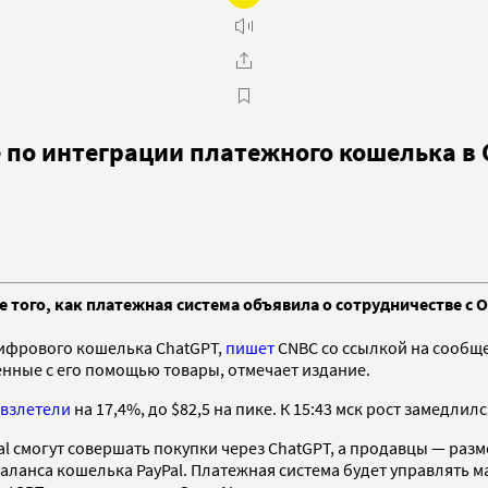
е по интеграции платежного кошелька в
 того, как платежная система объявила о сотрудничестве с O
цифрового кошелька ChatGPT,
пишет
CNBC со ссылкой на сообще
енные с его помощью товары, отмечает издание.
взлетели
на 17,4%, до $82,5 на пике. К 15:43 мск рост замедлил
Pal смогут совершать покупки через ChatGPT, а продавцы — ра
баланса кошелька PayPal. Платежная система будет управлять