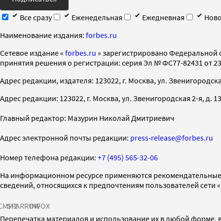
Все сразу
Еженедельная
Ежедневная
Ново
Наименование издания:
forbes.ru
Cетевое издание «
forbes.ru
» зарегистрировано Федеральной 
принятия решения о регистрации: серия Эл № ФС77-82431 от 23 
Адрес редакции, издателя: 123022, г. Москва, ул. Звенигородская 2-
Адрес редакции: 123022, г. Москва, ул. Звенигородская 2-я, д. 13, с
Главный редактор: Мазурин Николай Дмитриевич
Адрес электронной почты редакции:
press-release@forbes.ru
Номер телефона редакции:
+7 (495) 565-32-06
На информационном ресурсе применяются рекомендательные 
сведений, относящихся к предпочтениям пользователей сети 
СМИ2
SPARROW
INFOX
Перепечатка материалов и использование их в любой форме, в