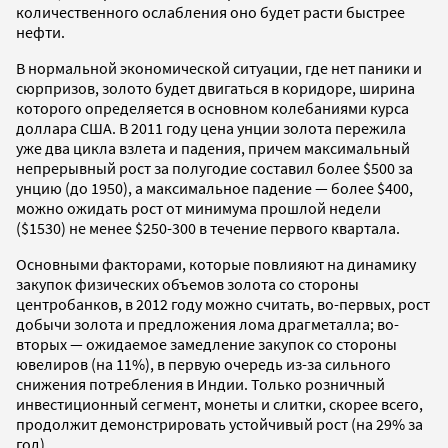
количественного ослабления оно будет расти быстрее
нефти.
В нормальной экономической ситуации, где нет паники и
сюрпризов, золото будет двигаться в коридоре, ширина
которого определяется в основном колебаниями курса
доллара США. В 2011 году цена унции золота пережила
уже два цикла взлета и падения, причем максимальный
непрерывный рост за полугодие составил более $500 за
унцию (до 1950), а максимальное падение — более $400,
можно ожидать рост от минимума прошлой недели
($1530) не менее $250-300 в течение первого квартала.
Основными факторами, которые повлияют на динамику
закупок физических объемов золота со стороны
центробанков, в 2012 году можно считать, во-первых, рост
добычи золота и предложения лома драгметалла; во-
вторых — ожидаемое замедление закупок со стороны
ювелиров (на 11%), в первую очередь из-за сильного
снижения потребления в Индии. Только розничный
инвестиционный сегмент, монеты и слитки, скорее всего,
продолжит демонстрировать устойчивый рост (на 29% за
год).