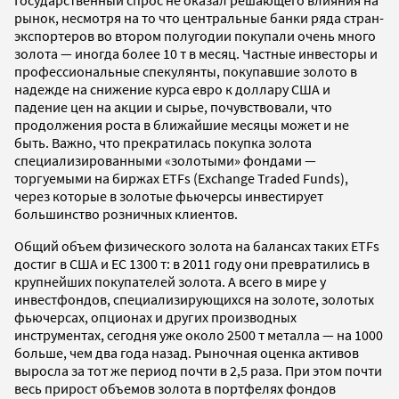
рынок, несмотря на то что центральные банки ряда стран-
экспортеров во втором полугодии покупали очень много
золота — иногда более 10 т в месяц. Частные инвесторы и
профессиональные спекулянты, покупавшие золото в
надежде на снижение курса евро к доллару США и
падение цен на акции и сырье, почувствовали, что
продолжения роста в ближайшие месяцы может и не
быть. Важно, что прекратилась покупка золота
специализированными «золотыми» фондами —
торгуемыми на биржах ETFs (Exchange Traded Funds),
через которые в золотые фьючерсы инвестирует
большинство розничных клиентов.
Общий объем физического золота на балансах таких ETFs
достиг в США и ЕС 1300 т: в 2011 году они превратились в
крупнейших покупателей золота. А всего в мире у
инвестфондов, специализирующихся на золоте, золотых
фьючерсах, опционах и других производных
инструментах, сегодня уже около 2500 т металла — на 1000
больше, чем два года назад. Рыночная оценка активов
выросла за тот же период почти в 2,5 раза. При этом почти
весь прирост объемов золота в портфелях фондов