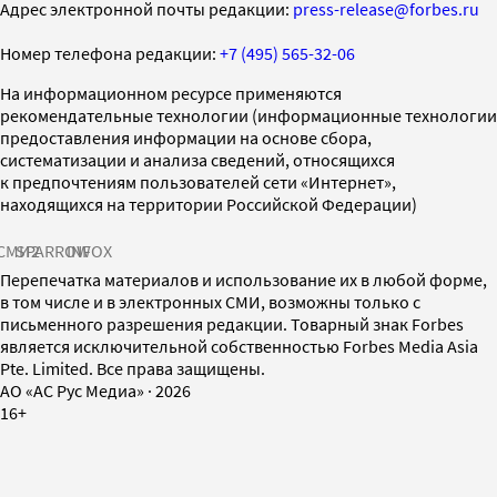
Адрес электронной почты редакции:
press-release@forbes.ru
Номер телефона редакции:
+7 (495) 565-32-06
На информационном ресурсе применяются
рекомендательные технологии (информационные технологии
предоставления информации на основе сбора,
систематизации и анализа сведений, относящихся
к предпочтениям пользователей сети «Интернет»,
находящихся на территории Российской Федерации)
СМИ2
SPARROW
INFOX
Перепечатка материалов и использование их в любой форме,
в том числе и в электронных СМИ, возможны только с
письменного разрешения редакции. Товарный знак Forbes
является исключительной собственностью Forbes Media Asia
Pte. Limited. Все права защищены.
AO «АС Рус Медиа»
·
2026
16+