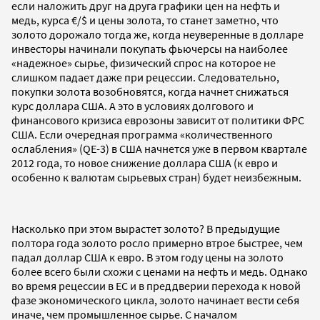
если наложить друг на друга графики цен на нефть и
медь, курса €/$ и цены золота, то станет заметно, что
золото дорожало тогда же, когда неуверенные в долларе
инвесторы начинали покупать фьючерсы на наиболее
«надежное» сырье, физический спрос на которое не
слишком падает даже при рецессии. Следовательно,
покупки золота возобновятся, когда начнет снижаться
курс доллара США. А это в условиях долгового и
финансового кризиса еврозоны зависит от политики ФРС
США. Если очередная программа «количественного
ослабления» (QE-3) в США начнется уже в первом квартале
2012 года, то новое снижение доллара США (к евро и
особенно к валютам сырьевых стран) будет неизбежным.
Насколько при этом вырастет золото? В предыдущие
полтора года золото росло примерно втрое быстрее, чем
падал доллар США к евро. В этом году цены на золото
более всего были схожи с ценами на нефть и медь. Однако
во время рецессии в ЕС и в преддверии перехода к новой
фазе экономического цикла, золото начинает вести себя
иначе, чем промышленное сырье. С началом