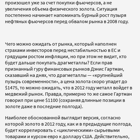
произошел уже за счет покупки фьючерсов, а не
увеличения объема физического золота. Ситуация
постепенно начинает напоминать бурный рост пузыря
нефтяных фьючерсов перед обвалом рынка в 2008 году.
Чего можно ожидать от рынка, который наполнен
страхами инвесторов перед нестабильностью в ЕС и
грядущим ростом инфляции, но при этом не видит, кто
будет дальше покупать драгметаллы? Если прав
признанный гуру финансовых рынков Дэнис Гартман,
сказавший на днях, что драгметаллы — «крупнейший
пузырь современности», а цена золота скоро упадет до
$1475, то можно ожидать, что в 2012 году металл войдет в
медвежий рынок. Правда, примерно то же самое Гартман
говорил при цене $1100 (сохраняя длинные позиции в
золоте даже в последние полгода).
Наиболее обоснованной выглядит версия, согласно
которой золото в 2012 году, как и в предыдущие полгода,
будет коррелировать с «циклическими» сырьевыми
товарами и курсом евро к доллару США. Действительно,