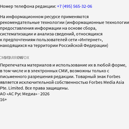
Номер телефона редакции:
+7 (495) 565-32-06
На информационном ресурсе применяются
рекомендательные технологии (информационные технологии
предоставления информации на основе сбора,
систематизации и анализа сведений, относящихся
к предпочтениям пользователей сети «Интернет»,
находящихся на территории Российской Федерации)
СМИ2
SPARROW
INFOX
Перепечатка материалов и использование их в любой форме,
в том числе и в электронных СМИ, возможны только с
письменного разрешения редакции. Товарный знак Forbes
является исключительной собственностью Forbes Media Asia
Pte. Limited. Все права защищены.
AO «АС Рус Медиа»
·
2026
16+