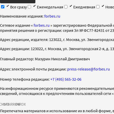
Все сразу
Еженедельная
Ежедневная
Ново
Наименование издания:
forbes.ru
Cетевое издание «
forbes.ru
» зарегистрировано Федеральной 
принятия решения о регистрации: серия Эл № ФС77-82431 от 23 
Адрес редакции, издателя: 123022, г. Москва, ул. Звенигородская 2-
Адрес редакции: 123022, г. Москва, ул. Звенигородская 2-я, д. 13, с
Главный редактор: Мазурин Николай Дмитриевич
Адрес электронной почты редакции:
press-release@forbes.ru
Номер телефона редакции:
+7 (495) 565-32-06
На информационном ресурсе применяются рекомендательные 
сведений, относящихся к предпочтениям пользователей сети 
СМИ2
SPARROW
INFOX
Перепечатка материалов и использование их в любой форме, в