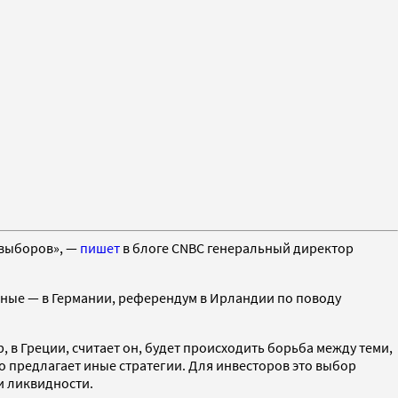
 выборов», —
пишет
в блоге CNBC генеральный директор
ные — в Германии, референдум в Ирландии по поводу
 в Греции, считает он, будет происходить борьба между теми,
о предлагает иные стратегии. Для инвесторов это выбор
и ликвидности.