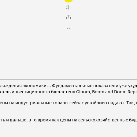
хлаждения экономики… Фундаментальные показатели уже ухудша
тель инвестиционного бюллетеня Gloom, Boom and Doom Repo
ены на индустриальные товары сейчас устойчиво падают. Так,
ь и дальше, в то время как цены на сельскохозяйственные буд