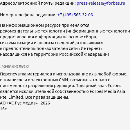
Адрес электронной почты редакции:
press-release@forbes.ru
Номер телефона редакции:
+7 (495) 565-32-06
На информационном ресурсе применяются
рекомендательные технологии (информационные технологии
предоставления информации на основе сбора,
систематизации и анализа сведений, относящихся
к предпочтениям пользователей сети «Интернет»,
находящихся на территории Российской Федерации)
СМИ2
SPARROW
INFOX
Перепечатка материалов и использование их в любой форме,
в том числе и в электронных СМИ, возможны только с
письменного разрешения редакции. Товарный знак Forbes
является исключительной собственностью Forbes Media Asia
Pte. Limited. Все права защищены.
AO «АС Рус Медиа»
·
2026
16+