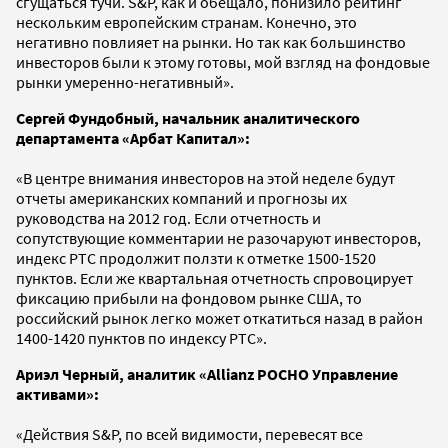
сгущаться тучи. S&P, как и обещало, понизило рейтинг
нескольким европейским странам. Конечно, это
негативно повлияет на рынки. Но так как большинство
инвесторов были к этому готовы, мой взгляд на фондовые
рынки умеренно-негативный».
Сергей Фундобный, начальник аналитического
департамента «Арбат Капитал»:
«В центре внимания инвесторов на этой неделе будут
отчеты американских компаний и прогнозы их
руководства на 2012 год. Если отчетность и
сопутствующие комментарии не разочаруют инвесторов,
индекс РТС продолжит ползти к отметке 1500-1520
пунктов. Если же квартальная отчетность спровоцирует
фиксацию прибыли на фондовом рынке США, то
российский рынок легко может откатиться назад в район
1400-1420 пунктов по индексу РТС».
Ариэл Черный, аналитик «Allianz РОСНО Управление
активами»:
«Действия S&P, по всей видимости, перевесят все