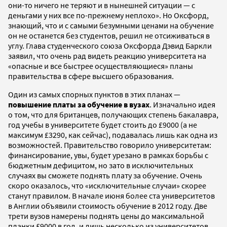
они-то ничего не теряют и в нынешней ситуации — с
деньгами у них все по-прежнему неплохо». Но Оксфорд,
знающий, что и с самыми безумными ценами на обучение
он не останется без студентов, решил не отсиживаться в
углу. Глава студенческого союза Оксфорда Дэвид Баркли
заявил, что очень рад видеть реакцию университета на
«опасные и все быстрее осуществляющиеся» планы
правительства в сфере высшего образования.
Один из самых спорных пунктов в этих планах —
повышение платы за обучение в вузах
. Изначально идея
о том, что для британцев, получающих степень бакалавра,
год учебы в университете будет стоить до £9000 (а не
максимум £3290, как сейчас), подавалась лишь как одна из
возможностей. Правительство говорило университетам:
финансирование, увы, будет урезано в рамках борьбы с
бюджетным дефицитом, но зато в исключительных
случаях вы сможете поднять плату за обучение. Очень
скоро оказалось, что «исключительные случаи» скорее
станут правилом. В начале июня более ста университетов
в Англии объявили стоимость обучение в 2012 году. Две
трети вузов намерены поднять цены до максимальной
планки £9000 в год, и лишь несколько из университетов