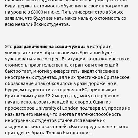
будут держать стоимость обучения на своих программах
на уровне в £8000 и ниже. Пять университетов в Уэльсе
заявили, что будут взимать максимальную стоимость со
всех неваллийских студентов.
Это
разграничение на «свой-чужой»
в истории с
университетским образованием в Британии будет
чувствоваться все острее. В ситуации, когда количество и
стоимость правительственных грантов и стипендий
быстро тает, многие университеты видят спасение в
иностранных студентах. Для них престижное британское
образование и так обходилось в разы дороже, но в
будущем студентов из-за пределов ЕС, приносящих
британским вузам £2,2 млрд в год, могут откровенно
начать использовать как дойных коров. Один из
профессоров University of London подтвердил, просив не
называть его имени, что иногда платежеспособность
иностранных студентов становится важнее их
академических показателей: «Вы не представляете, кого
приходится брать. Только бы платили».