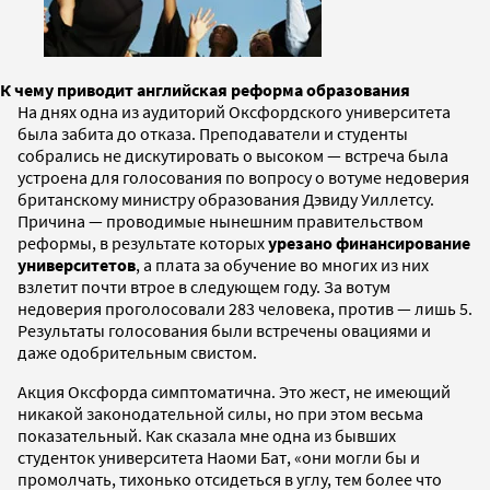
К чему приводит английская реформа образования
На днях одна из аудиторий Оксфордского университета
была забита до отказа. Преподаватели и студенты
собрались не дискутировать о высоком — встреча была
устроена для голосования по вопросу о вотуме недоверия
британскому министру образования Дэвиду Уиллетсу.
Причина — проводимые нынешним правительством
реформы, в результате которых
урезано финансирование
университетов
, а плата за обучение во многих из них
взлетит почти втрое в следующем году. За вотум
недоверия проголосовали 283 человека, против — лишь 5.
Результаты голосования были встречены овациями и
даже одобрительным свистом.
Акция Оксфорда симптоматична. Это жест, не имеющий
никакой законодательной силы, но при этом весьма
показательный. Как сказала мне одна из бывших
студенток университета Наоми Бат, «они могли бы и
промолчать, тихонько отсидеться в углу, тем более что