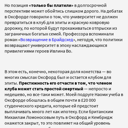
Но позиция
«только бы платили»
в долгосрочной
перспективе может обойтись слишком дорого. На дебатах
в Оксфорде говорили о том, что университет не должен
превратиться в клуб для элиты и красную ковровую
дорожку, по которой будут прохаживаться отпрыски из
заграничных богатых семей. Профессора вспоминали
роман «
Возвращение в Брайдсхед
», негодуя, что политики
возвращают университет в эпоху наслаждающихся
привилегиями героев Ивлина Во.
В этом есть, конечно, некоторая доля кокетства — во
многих смыслах Оксфорд был и остается клубом для
элиты.
Престижность его отчасти в том, что членом
клуба может стать простой смертный
— непросто и
недешево, но все-таки может. Моей подруге Наоми учеба в
Оксфорде обошлась в общем почти в £20 000
студенческого кредита, которые ей предстоит
выплачивать много лет как ипотеку. Если британским
Михаилам Ломоносовым путь в Оксфорд и Кембридж
окажется закрыт, то это повлияет на общий уровень