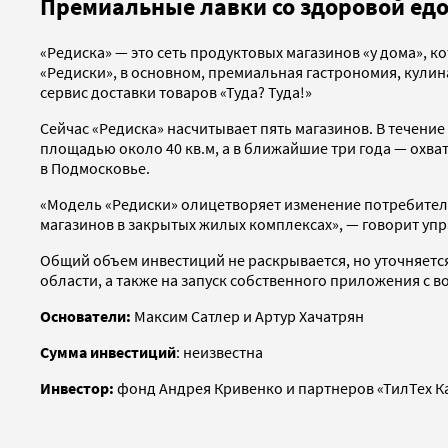
Премиальные лавки со здоровой едо
«Редиска» — это сеть продуктовых магазинов «у дома», 
«Редиски», в основном, премиальная гастрономия, кули
сервис доставки товаров «Туда? Туда!»
Сейчас «Редиска» насчитывает пять магазинов. В течени
площадью около 40 кв.м, а в ближайшие три года — охв
в Подмосковье.
«Модель «Редиски» олицетворяет изменение потребитель
магазинов в закрытых жилых комплексах», — говорит уп
Общий объем инвестиций не раскрывается, но уточняется,
области, а также на запуск собственного приложения с 
Основатели:
Ма
ксим Сатлер и Артур Хачатрян
Сумма инвестиций
:
неизвестна
Инвестор:
фонд Андрея Кривенко и партнеров «ТилТех К