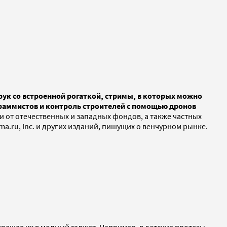
рук со встроенной рогаткой, стримы, в которых можно
граммистов и контроль строителей с помощью дронов
 от отечественных и западных фондов, а также частных
ma.ru, Inc. и других изданий, пишущих о венчурном рынке.
ращая их в модный гаджет. Например, в детские протезы