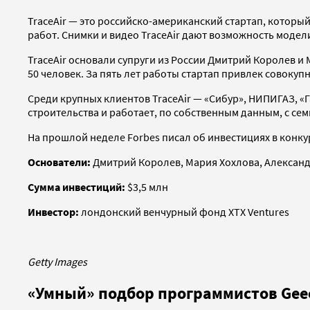
TraceAir — это российско-американский стартап, котор
работ. Снимки и видео TraceAir дают возможность модели
TraceAir основали супруги из России Дмитрий Королев и 
50 человек. За пять лет работы стартап привлек совокуп
Среди крупных клиентов
TraceAir — «Сибур», НИПИГАЗ, «
строительства и работает, по собственным данным, с се
На прошлой неделе Forbes писал об инвестициях в конк
Основатели:
Дмитрий Королев, Мария Хохлова, Александ
Сумма инвестиций:
$3,5 млн
Инвестор:
лондонский венчурный фонд XTX Ventures
Getty Images
«Умный» подбор программистов Geec