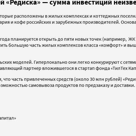
й «Редиска» — сумма инвестиций неизв
которые расположены в жилых комплексах и коттеджных поселка
нария и кофе российских и зарубежных производителей.
Основа
е года планируется открыть до пяти новых точек (например, Ж
атить большую часть жилых комплексов класса «комфорт» и выш
ских моделей. Гиперлокально они легко конкурируют с сетями.
равляющий партнер вложившегося в стартап фонда «ТилТех Кап
 что часть привлеченных средств (около 30 млн рублей) «Реди
возможностью самовывоза продуктов по предзаказу и доставки.
апитал»