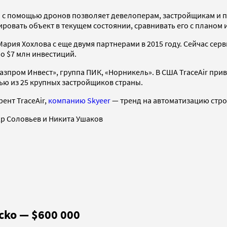
ый с помощью дронов позволяет девелоперам, застройщикам и 
ровать объект в текущем состоянии, сравнивать его с планом 
Мария Хохлова с еще двумя партнерами в 2015 году. Сейчас сер
но $7 млн инвестиций.
Газпром Инвест», группа ПИК, «Норникель». В США TraceAir пр
мью из 25 крупных застройщиков страны.
урент
TraceAir,
компанию Skyeer
— тренд на автоматизацию стро
р Соловьев и Никита Ушаков
ko — $600 000