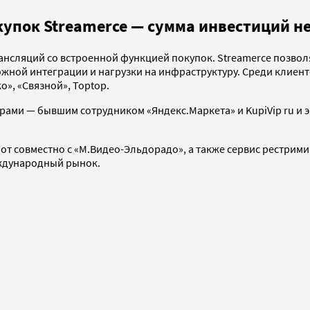
упок Streamerce — сумма инвестиций н
нсляций со встроенной функцией покупок. Streamerce позволяе
жной интеграции и нагрузки на инфраструктуру. Среди клиент
», «Связной», Toptop.
нерами — бывшим сотрудником «Яндекс.Маркета» и KupiVip ru 
 совместно с «М.Видео-Эльдорадо», а также сервис рестримин
еждународный рынок.