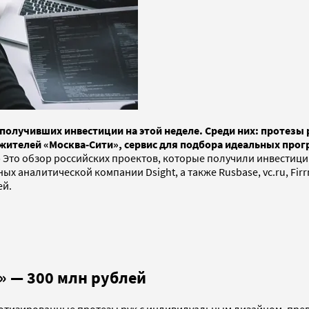
получивших инвестиции на этой неделе. Среди них: протезы 
 жителей «Москва-Сити», сервис для подбора идеальных про
Это обзор российских проектов, которые получили инвестиции
х аналитической компании Dsight, а также Rusbase, vc.ru, Firr
ей.
» — 300 млн рублей
отизированные протезы рук с индивидуальным дизайном, прев