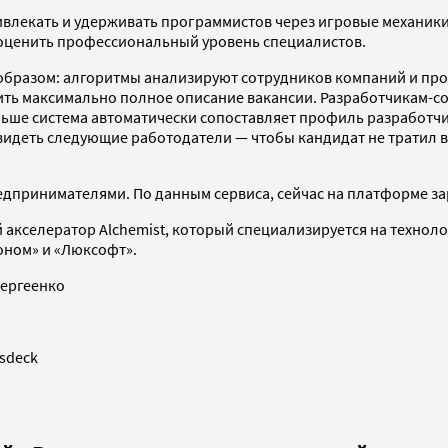
ивлекать и удерживать программистов через игровые механики
 оценить профессиональный уровень специалистов.
 образом:
алгоритмы анализируют сотрудников компаний и про
ить максимально полное описание вакансии. Разработчикам-с
льше система автоматически сопоставляет профиль разработчи
т видеть следующие работодатели — чтобы кандидат не тратил в
предпринимателями. По данным сервиса
, сейчас на платформе з
й акселератор Alchemist, который специализируется на технол
оном» и «Люксофт».
Сергеенко
sdeck