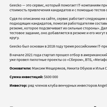
Geecko — это
сервис, который помогает IT-компаниям пр
стоимость привлечения кандидатов и с помощью тестов
Судя по описанию на сайте, сервис работает следующим
подходящих кандидатов, помогая работодателям состав
резюме, которое подсвечивает их сильные стороны». Да
тестовое задание, оно добавляется в резюме и его могу
кругу.
Geecko был основан в 2018 году тремя российскими IT-
В начале 2021 года стартап прошел отбор в американски
уже провел пилотные проекты со «Сбером», ВТБ, «Мегаф
Основатели:
Максим Мещеряков, Никита Обухов и Илья 
Сумма инвестиций:
$600 000
Инвестор:
ряд членов клуба венчурных инвесторов Angel