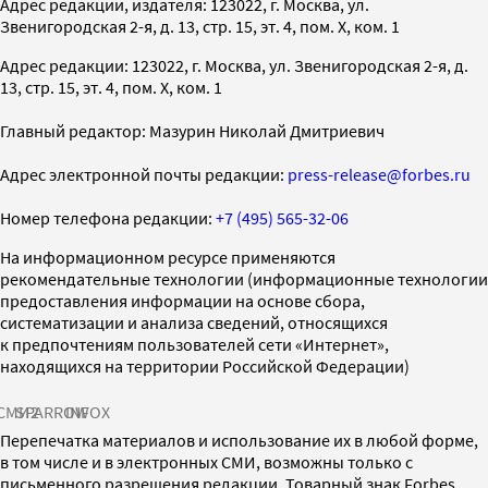
Адрес редакции, издателя: 123022, г. Москва, ул.
Звенигородская 2-я, д. 13, стр. 15, эт. 4, пом. X, ком. 1
Адрес редакции: 123022, г. Москва, ул. Звенигородская 2-я, д.
13, стр. 15, эт. 4, пом. X, ком. 1
Главный редактор: Мазурин Николай Дмитриевич
Адрес электронной почты редакции:
press-release@forbes.ru
Номер телефона редакции:
+7 (495) 565-32-06
На информационном ресурсе применяются
рекомендательные технологии (информационные технологии
предоставления информации на основе сбора,
систематизации и анализа сведений, относящихся
к предпочтениям пользователей сети «Интернет»,
находящихся на территории Российской Федерации)
СМИ2
SPARROW
INFOX
Перепечатка материалов и использование их в любой форме,
в том числе и в электронных СМИ, возможны только с
письменного разрешения редакции. Товарный знак Forbes