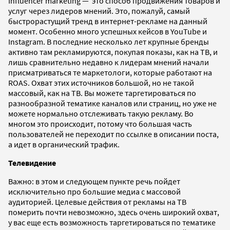
Influencer marketing — это способ продвижения товаров и
услуг через лидеров мнений. Это, пожалуй, самый
быстрорастущий тренд в интернет-рекламе на данный
момент. Особенно много успешных кейсов в YouTube и
Instagram. В последние несколько лет крупные бренды
активно там рекламируются, покупая показы, как на ТВ, и
лишь сравнительно недавно к лидерам мнений начали
присматриваться те маркетологи, которые работают на
ROAS. Охват этих источников большой, но не такой
массовый, как на ТВ. Вы можете таргетироваться по
разнообразной тематике каналов или страниц, но уже не
можете нормально отслеживать такую рекламу. Во
многом это происходит, потому что большая часть
пользователей не переходит по ссылке в описании поста,
а идет в органический трафик.
Телевидение
Важно: в этом и следующем пункте речь пойдет
исключительно про большие медиа с массовой
аудиторией. Целевые действия от рекламы на ТВ
померить почти невозможно, здесь очень широкий охват,
у вас еще есть возможность таргетироваться по тематике