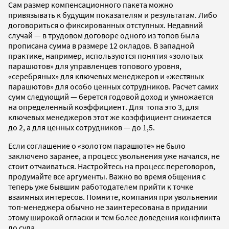
Сам размер компенсационного пакета можно
привязывать к будущим показателям и результатам. Либо
договориться о фиксированных отступных. Недавний
случай — в трудовом договоре одного из топов была
прописана сумма в размере 12 окладов. В западной
практике, например, используются понятия «золотых
парашютов» для управленцев топового уровня,
«серебряных» для ключевых менеджеров и «жестяных
парашютов» для особо ценных сотрудников. Расчет самих
сумм следующий — берется годовой доход и умножается
на определенный коэффициент. Для топа это 3, для
ключевых менеджеров этот же коэффициент снижается
до 2, а для ценных сотрудников — до 1,5.
Если соглашение о «золотом парашюте» не было
заключено заранее, а процесс увольнения уже начался, не
стоит отчаиваться. Настройтесь на процесс переговоров,
продумайте все аргументы. Важно во время общения с
теперь уже бывшим работодателем прийти к точке
взаимных интересов. Помните, компания при увольнении
топ-менеджера обычно не заинтересована в придании
этому широкой огласки и тем более доведения конфликта
до суда.