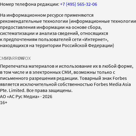
Номер телефона редакции:
+7 (495) 565-32-06
На информационном ресурсе применяются
рекомендательные технологии (информационные технологии
предоставления информации на основе сбора,
систематизации и анализа сведений, относящихся
к предпочтениям пользователей сети «Интернет»,
находящихся на территории Российской Федерации)
СМИ2
SPARROW
INFOX
Перепечатка материалов и использование их в любой форме,
в том числе и в электронных СМИ, возможны только с
письменного разрешения редакции. Товарный знак Forbes
является исключительной собственностью Forbes Media Asia
Pte. Limited. Все права защищены.
AO «АС Рус Медиа»
·
2026
16+