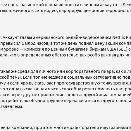
е поста расистской направленности в личном аккаунте: «Лечу 
а выложенного в сеть видео, пародирующее ролик террористов
. Аккаунт главы американского онлайн-видеосервиса Netflix Ри
 превысил 1 млрд часов, в тот же день поднял цену акции комп
м уровне — комиссия по ценным бумагам и биржам США (SEC) с
ала, что в определенных обстоятельствах особо важная для 
 такая же среда для личного или корпоративного пиара, как и
ской темы. Если топ-менеджер в социальных сетях активно по
здачу и если яро высказывает прогосударственную точку зрени
c всего одна высказанная мысль способна резко поменять настр
ь такси через другое приложение, полетят другой авиакомпание
а потребителю обычно труднее переключиться на другого поста
разделяема.
бренда компании, при этом многие работодатели ищут харизма