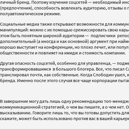
личный бренд. Поэтому изучение соцсетей — необходимый инст
(предпочтения), способность вовлекать аудиторию, отзывы о 
полуавтоматическом режиме.
Социальные медиа также открывают возможности для коммуник
манипуляций: можно с их помощью срежиссировать свою карьер
этом быть понятным широкой аудитории — подписчики репостя
дополнительный (а иногда и как основной) аргумент при найме
хорошо выступает на конференции, но плохо лечит, или попул
общественности и повлияет на имидж и стоимость компании.
Другая опасность соцсетей, особенно для управленца, — под
трансформировавшимся в большого блогера. Все, что писал С
транслировал почти, как собственные. Когда Слободин ушел, 
бренда. Именно после этого случая все чаще корпорации пыта
В завершение могу дать лишь одну рекомендацию топ-менеджер
коммуникационной стратегией, о чем вы пишите, а о чем нет.
высказыванию. Говорите лишь то, что вы готовы допустить для
скажите, может быть использовано против вас в вашей карьере