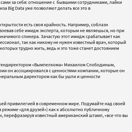
 сами за себя: отношение с бывшими сотрудниками, лайки
а Big Data уже позволяют делать все это в
ткрытости есть своя крайность. Например, соблазн
воевав себе имидж эксперта, которым не являешься, но при
начимого спикера. Зачастую этот имидж срабатывает как
ессионал, так как никому не нужен известный врач, который
которых трудно жить, ведь и это тоже станет достоянием
шим гендиректором «Вымпелкома» Михаилом Слободиным,
рии он ассоциировался с ценностями компании, которые он
генеральным директором как бы ушли и ценности
вшей привилегией в современном мире. Подумайте над своей
в режиме «для друзей») как к абсолютно публичному
 и, перефразируя известный американский штамп, «все что вы