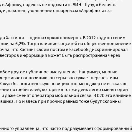
в Африку, надеюсь не подхватить ВИЧ. Шучу, я белая!».
, и, наконец, увольнение стюардессы «Аэрофлота» за
да Хастинга — один из ярких примеров. В 2012 году он своим
ании на 6,2%. Тогда влияние соцсетей на общественное мнение
очла, что Хастинг своим постом в Facebook дискриминировал
инвесторов информация может быть распространена через
 любое другое публичное выступление. Например, многие
ддерживает оппозицию, он серьезно сужает перспективы
я. Какую бы политическую позицию топ-менеджер не высказал,
оение потребителей, которые в тот же день легко сменят один
й и даже сменят оператора мобильной связи. В b2b это влияние
вщика. Но и здесь при прочих равных тоже будут склонны
тичного управленца, что часто подразумевает сформированный