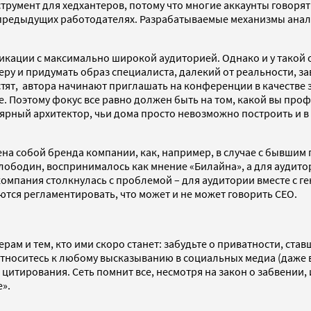
румент для хедхантеров, потому что многие аккаунты говорят
предыдущих работодателях. Разрабатываемые механизмы анализ
ации с максимально широкой аудиторией. Однако и у такой о
у и придумать образ специалиста, далекий от реальности, за
т, автора начинают приглашать на конференции в качестве з
. Поэтому фокус все равно должен быть на том, какой вы проф
ярный архитектор, чьи дома просто невозможно построить и в 
мена собой бренда компании, как, например, в случае с быв
лободин, воспринималось как мнение «Билайна», а для аудито
компания столкнулась с проблемой – для аудитории вместе с 
ются регламентировать, что может и не может говорить CEO.
ам и тем, кто ими скоро станет: забудьте о приватности, ста
 Относитесь к любому высказыванию в социальных медиа (даже 
 цитирования. Сеть помнит все, несмотря на закон о забвении,
».