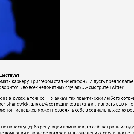
ществует
омать карьеру. Триггером стал «Мегафон». И пусть предполагае
ворится, «во всех непонятных случаях…» смотрите Twitter.
 она в руках, а точнее — в аккаунтах практически любого сот
 Shandwick, для 81% сотрудников важна активность CEO и топ
: топ-менеджер может позволять себе в социальных сетях ров
не нанося ущерба репутации компании, то сейчас грань между
нде компании и карьере авторов, и, к сожалению, среди них не