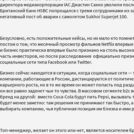
директора медиакорпорации IAC Джастин Сакко уволили после е
Британский банк HSBC попрощался с тремя сотрудниками из-з
негативный пост об аварии с самолетом Sukhoi Superjet 100.
Безусловно, есть положительные кейсы, но их мало кто помнит
постом о том, что месячный просмотр фильмов Netflix впервые
и бизнес практически впервые было признано на столь высоко
часть инвесторов, но после расследования официально призн
социальные сети типа Facebook или Twitter.
Бизнес сейчас находится в ситуации, когда социальные сети —
компании, работающие в России, дистанцируются от политиче
карьерного роста, но в то же время он может попасть под ра
он все равно заденет чьи-то чувства. В массовом сегменте b2
бренд на другой: вместо Coca-Cola будут пить Pepsi, вызыват
будет менее заметно: там решения не принимают так быстро, 
выбирать компанию, чья публичная позиция им близка и ими 
Топ-менеджер, желает он этого или нет, является носителем 