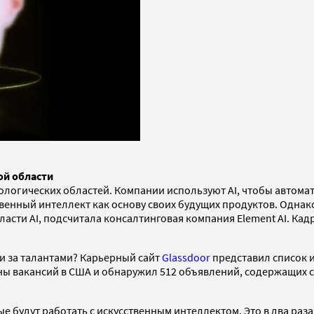
ой области
нологических областей. Компании используют AI, чтобы автом
енный интеллект как основу своих будущих продуктов. Однак
бласти AI, подсчитала консалтинговая компания Element AI. К
и за талантами? Карьерный сайт
Glassdoor
представил список и
ы вакансий в США и обнаружил 512 объявлений, содержащих сл
е будут работать с искусственным интеллектом. Это в два раз