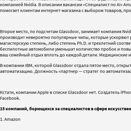
компанией Nvidia. В описании вакансии «Специалист по AI» Am
помогает клиентам интернет-магазина с выбором товаров, пр
Второе место, по подсчетам Glassdoor, занимает компания Nvid
производит невероятно популярные чипы, которые ускоряют ра
магистерскую степень, либо степень Ph.D. и трехлетний соот
беспилотные автомобили уменьшат количество пробок и повыс
ваш семейный отдых вплоть до каждой детали. Медицинские ин
В компании IBM, которой Glassdoor отдала пятое место, откры
автоматизацию. Должность «партнер — стратег по автоматизац
Кстати, компании Apple в списке Glassdoor нет. Создатель iPh
Facebook.
15 компаний, борющихся за специалистов в сфере искусстве
1. Amazon