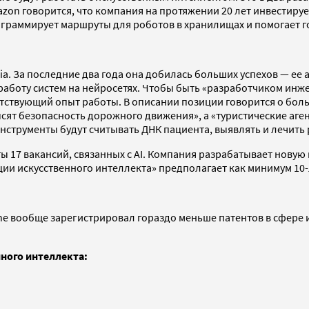
azon говорится, что компания на протяжении 20 лет инвестируе
ограммирует маршруты для роботов в хранилищах и помогает г
ia. За последние два года она добилась больших успехов — ее а
боту систем на нейросетях. Чтобы быть «разработчиком инжен
ветствующий опыт работы. В описании позиции говорится о бо
ят безопасность дорожного движения», а «туристические аген
струменты будут считывать ДНК пациента, выявлять и лечить р
ты 17 вакансий, связанных с AI. Компания разрабатывает новую
ии искусственного интеллекта» предполагает как минимум 10-л
one вообще зарегистрировал гораздо меньше патентов в сфере и
нного интеллекта: