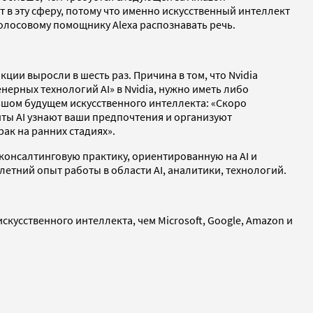
т в эту сферу, потому что именно искусственный интеллект
олосовому помощнику Alexa распознавать речь.
кции выросли в шесть раз. Причина в том, что Nvidia
ерных технологий AI» в Nvidia, нужно иметь либо
льшом будущем искусственного интеллекта: «Скоро
ты AI узнают ваши предпочтения и организуют
ак на ранних стадиях».
 консалтинговую практику, ориентированную на AI и
етний опыт работы в области AI, аналитики, технологий.
скусственного интеллекта, чем Microsoft, Google, Amazon и