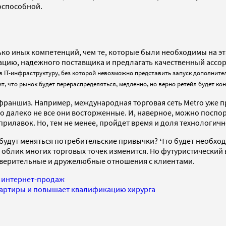
оспособной.
ко иных компетенций, чем те, которые были необходимы на эт
ацию, надежного поставщика и предлагать качественный ассо
в IT-инфраструктуру, без которой невозможно представить запуск дополните
т, что рынок будет перераспределяться, медленно, но верно ретейл будет ко
 франшиз. Например, международная торговая сеть Metro уже 
то далеко не все они восторженные. И, наверное, можно поспо
 прилавок. Но, тем не менее, пройдет время и доля технологич
 будут меняться потребительские привычки? Что будет необход
а облик многих торговых точек изменится. Но футуристический
доверительные и дружелюбные отношения с клиентами.
м интернет-продаж
квартиры и повышает квалификацию хирурга