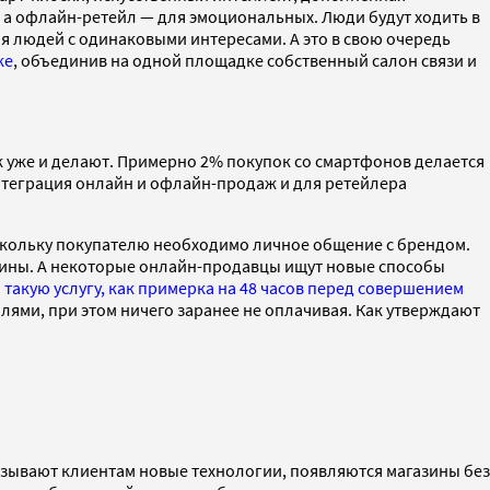
 а офлайн-ретейл — для эмоциональных. Люди будут ходить в
я людей с одинаковыми интересами. А это в свою очередь
ке
, объединив на одной площадке собственный салон связи и
ак уже и делают. Примерно 2% покупок со смартфонов делается
интеграция онлайн и офлайн-продаж и для ретейлера
поскольку покупателю необходимо личное общение с брендом.
зины. А некоторые онлайн-продавцы ищут новые способы
 такую услугу, как примерка на 48 часов перед совершением
ями, при этом ничего заранее не оплачивая. Как утверждают
язывают клиентам новые технологии, появляются магазины без