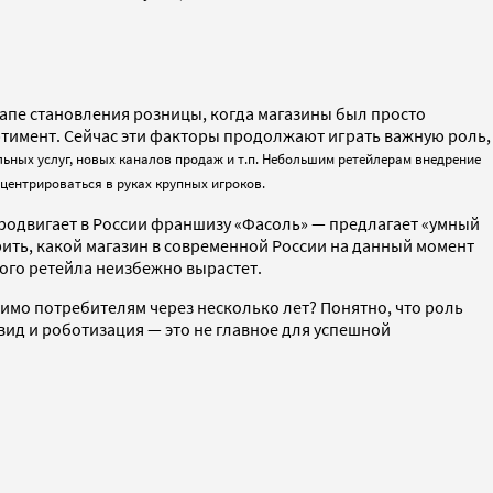
апе становления розницы, когда магазины был просто
ртимент. Сейчас эти факторы продолжают играть важную роль,
льных услуг, новых каналов продаж и т.п. Небольшим ретейлерам внедрение
нцентрироваться в руках крупных игроков.
продвигает в России франшизу «Фасоль» — предлагает «умный
рить, какой магазин в современной России на данный момент
ного ретейла неизбежно вырастет.
имо потребителям через несколько лет? Понятно, что роль
 вид и роботизация — это не главное для успешной