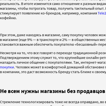
реальность. В итоге изменится само отношение к разным вида
магазины, чтобы потрогать товар, получить тактильный опыт.
стимулирует появление ко-брендов, например, компания
Tele
кофейню.
При этом, даже находясь в магазине, саму покупку человек мо
в магазине (еще 9% — в транспорте и 2% — в общественных мес
становится важным обеспечить покупателю «бесшовный» перех
Несмотря на то, что все говорят о переходе традиционной ро
Подтверждением этому служит то, что крупнейшие онлайн-ре
наладить личное общение с покупателями. Так, интернет-маг
покупки
. Человек может в комфортной домашней обстановке п
в компании, это даст возможность бренду стать ближе к своем
Не всем нужны магазины без продавцов
Стремление технологизировать тоже не всегда оправдано, во