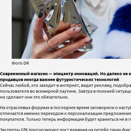
Фото DR
Современный магазин — эпицентр инноваций. Но далеко не 
продавцов иногда важнее футуристических технологий
Сейчас любой, кто заходит в интернет, видит рекламу, подобр
пользователя во всемирной паутине. Завтра в похожей ситуаци
но сделают они это обязательно.
На отраслевых форумах в последнее время заговорили о насту
отличается именно переходом к персонализации предложения. 
покупателя. Только теперь информация будет храниться не в г
Эксперты GfK прогнозируют рост влияния на ретейл таких фак