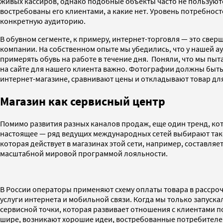
живых кассиров, однако подобные объекты часто не пользуютс
востребованы его клиентами, а какие нет. Уровень потребнос
конкретную аудиторию.
В обувном сегменте, к примеру, интернет-торговля — это све
компании. На собственном опыте мы убедились, что у нашей ау
примерять обувь на работе в течение дня. Поняли, что мы пыт
на сайте для нашего клиента важно. Фотографии должны быть 
интернет-магазине, сравнивают цены и откладывают товар дл
Магазин как сервисный центр
Помимо развития разных каналов продаж, еще один тренд, кот
настоящее — ряд ведущих международных сетей выбирают тако
которая действует в магазинах этой сети, например, составляе
масштабной мировой программой лояльности.
В России операторы применяют схему оплаты товара в рассроч
услуги интернета и мобильной связи. Когда мы только запуск
сервисной точки, которая развивает отношения с клиентами п
шире, возникают хорошие идеи, востребованные потребителем. 