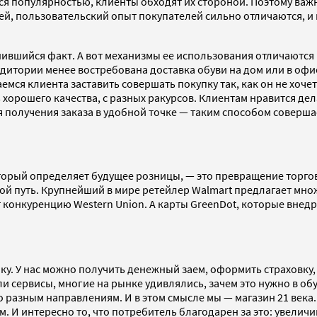
я популярностью, клиенты обходят их стороной. Поэтому важн
тей, пользовательский опыт покупателей сильно отличаются, и
ршившийся факт. А вот механизмы ее использования отличаются
дитории менее востребована доставка обуви на дом или в офис
аемся клиента заставить совершать покупку так, как он не хоч
хорошего качества, с разных ракурсов. Клиентам нравится дел
я получения заказа в удобной точке — таким способом соверш
орый определяет будущее розницы, — это превращение торговых
й путь. Крупнейший в мире ретейлер Walmart предлагает множ
т конкуренцию Western Union. А карты GreenDot, которые внедр
ку. У нас можно получить денежный заем, оформить страховку,
али сервисы, многие на рынке удивлялись, зачем это нужно в 
о разным направлениям. И в этом смысле мы — магазин 21 века
И интересно то, что потребитель благодарен за это: увеличив