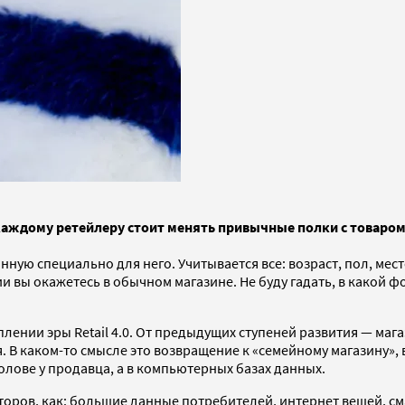
каждому ретейлеру стоит менять привычные полки с товаром
анную специально для него. Учитывается все: возраст, пол, ме
и вы окажетесь в обычном магазине. Не буду гадать, в какой 
плении эры Retail 4.0. От предыдущих ступеней развития — ма
В каком-то смысле это возвращение к «семейному магазину», 
олове у продавца, а в компьютерных базах данных.
торов, как: большие данные потребителей, интернет вещей, с