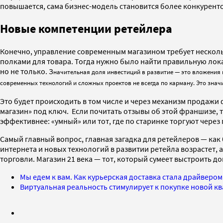
повышается, сама бизнес-модель становится более конкурент
Новые компетенции ретейлера
Конечно, управление современным магазином требует несколь
полками для товара. Тогда нужно было найти правильную лок
но не только. З
начительная доля инвестиций в развитие — это вложения 
современных технологий и сложных проектов не всегда по карману. Это значи
Это будет происходить в том числе и через механизм продажи
магазин» под ключ. Если почитать отзывы об этой франшизе, 
эффективнее: «умный» или тот, где по старинке торгуют через
Самый главный вопрос, главная загадка для ретейлеров — как
интернета и новых технологий в развитии ретейла возрастет, 
торговли. Магазин 21 века — тот, который сумеет выстроить 
Мы едем к вам. Как курьерская доставка стала драйверо
Виртуальная реальность стимулирует к покупке новой 