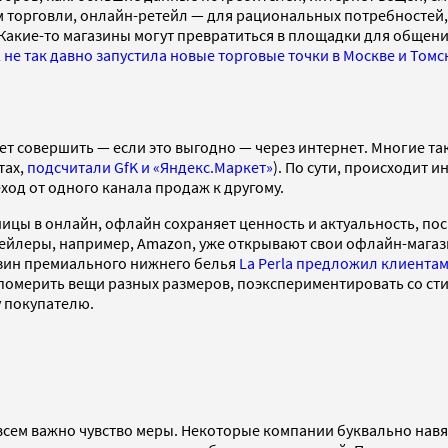
м торговли, онлайн-ретейл — для рациональных потребностей,
 Какие-то магазины могут превратиться в площадки для общени
2 не так давно запустила новые торговые точки в Москве и Томс
жет совершить — если это выгодно — через интернет. Многие т
тах,
подсчитали GfK и «Яндекс.Маркет»
). По сути, происходит 
од от одного канала продаж к другому.
зницы в онлайн, офлайн сохраняет ценность и актуальность, 
тейлеры, например, Amazon, уже открывают свои офлайн-мага
азин премиального нижнего белья
La Perla предложил клиентам
омерить вещи разных размеров, поэкспериментировать со стил
у покупателю.
 всем важно чувство меры. Некоторые компании буквально нав