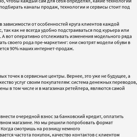
о, чтобы каждый сам для себя определял, какие технологии
 подбирать каналы продаж, технологии и сервисы стоит под
 в зависимости от особенностей круга клиентов каждой
, так как не всегда удобно подстраиваться под курьера или
ет. А вот оперативно отслеживать изменения модельного ряда
ать своего рода пре-маркетинг: они смотрят модели обуви в
ается 90% наших интернет-продаж.
 точек в сервисные центры. Вернее, это уже не будущее, а
ество услуг своим покупателям: система денежных переводов,
ены в том числе и в магазинах ретейлера, являются самой
 внести очередной взнос за банковский кредит, оплатить
обувном магазине. Но мы решили попробовать формат
. Когда смотришь на розницу немного
ается частота покупок, качество контактов с клиентом