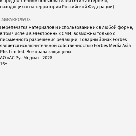
к предпочтениям пользователей сети «Интернет»,
находящихся на территории Российской Федерации)
СМИ2
SPARROW
INFOX
Перепечатка материалов и использование их в любой форме,
в том числе и в электронных СМИ, возможны только с
письменного разрешения редакции. Товарный знак Forbes
является исключительной собственностью Forbes Media Asia
Pte. Limited. Все права защищены.
AO «АС Рус Медиа»
·
2026
16+