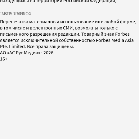
находящихся на территории Российской Федерации)
СМИ2
SPARROW
INFOX
Перепечатка материалов и использование их в любой форме,
в том числе и в электронных СМИ, возможны только с
письменного разрешения редакции. Товарный знак Forbes
является исключительной собственностью Forbes Media Asia
Pte. Limited. Все права защищены.
AO «АС Рус Медиа»
·
2026
16+