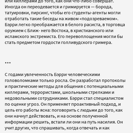
или киллерами до того, как они что-либо совершат.
Иногда он переодевается и гримируется — борода,
татуировки, пирсинг, чтобы его студенты-агенты могли
отработать такие беседы на живом «подозреваемом».
Бэрри легко преображается в белого расиста, в торговца
оружием с Ближ- него Востока, в христианского или
исламского экстремиста. Его перевоплощения могли бы
стать предметом гордости голливудского гримера.
***
С годами увлеченность Бэрри человеческими
головоломками только росла. Он разработал протоколы
и практические методы для общения с потенциальными
киллерами, террористами, школьными стрелками и
недовольными сотрудниками. Бэрри стал специалистом
по оценке угроз. Он применяет проактивный подход, и
цель его работы ясна: поговорить с людьми до того, как
они начнут действовать, и на основе полученной
информации решить, встали ли они на путь насилия. Он
учит других, что спрашивать, когда отвечать и как