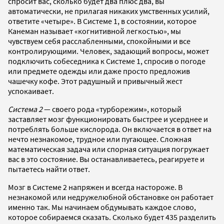
спросит вас, сколько будет два плюс два, вы
автоматически, не прилагая никаких умственных усилий,
ответите «четыре». В Системе 1, в состоянии, которое
Канеман называет «когнитивной легкостью», мы
чувствуем себя расслабленными, спокойными и все
контролирующими. Человек, задающий вопросы, может
подключить собеседника к Системе 1, спросив о погоде
или предмете одежды или даже просто предложив
чашечку кофе. Этот радушный и привычный жест
успокаивает.
Система 2
— своего рода «турборежим», который
заставляет мозг функционировать быстрее и усерднее и
потреблять больше кислорода. Он включается в ответ на
нечто незнакомое, трудное или пугающее. Сложная
математическая задача или спорная ситуация погружает
вас в это состояние. Вы останавливаетесь, реагируете и
пытаетесь найти ответ.
Мозг в Системе 2 напряжен и всегда настороже. В
незнакомой или недружелюбной обстановке он работает
именно так. Мы начинаем обдумывать каждое слово,
которое собираемся сказать. Сколько будет 435 разделить