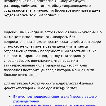
неодобрение или несогласие. Он «нормализует»
разговор, добиваясь того, чтобы у допрашиваемого
создавалось впечатление, что Бэрри все понимает и даже
будто бы в чем-то с ним согласен.
Надеюсь, вы никогда не встретитесь с таким «Лукасом». Но
вы можете использовать эти «вопросы без
вопросительных знаков» практически в любом разговоре
с тем, кто не хочет иметь с вами дела или пытается
отделаться краткими поверхностными ответами. Такие
«вопросы» выражают поддержку. Они создают у
спрашиваемого впечатление, что перед ним
заинтересованная и благодарная аудитория. Они
позволяют построить диалог, в котором можно найти
больше точек входа.
Для читателей Forbes на книги издательства Альпина
действует скидка 10% по промокоду Forbes.
Бизнес под прицелом: советы снайпера, ставшего
руководителем
Графоман или писатель: когда бизнесмену стоит