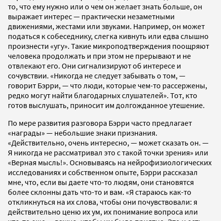
то, что ему нужно или о чем он желает знать больше, он
выражает интерес — практически незаметными
движениями, жестами или звуками. Например, он может
податься к собеседнику, слегка кивнуть или едва слышно
произнести «угу». Такие микроподтверждения поощряют
человека продолжать и при этом не прерывают и не
отвлекают его. Они сигнализируют об интересе и
сочувствии. «Никогда не следует забывать о том, —
говорит Бэрри, — что люди, которые чем-то рассержены,
редко могут найти благодарных слушателей». Тот, кто
готов выслушать, приносит им долгожданное утешение.
По мере развития разговора Бэрри часто предлагает
«награды» — небольшие знаки признания.
«Действительно, очень интересно, — может сказать он. —
Я никогда не рассматривал это с такой точки зрения» или
«Верная мысль!». Основываясь на нейрофизиологических
исследованиях и собственном опыте, Бэрри рассказал
мне, что, если вы даете что-то людям, они становятся
более склонны дать что-то и вам. «Я стараюсь как-то
откликнуться на их слова, чтобы они почувствовали: я
действительно ценю их ум, их понимание вопроса или