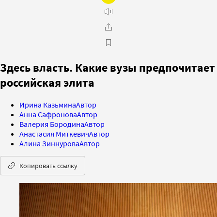
Здесь власть. Какие вузы предпочитает
российская элита
Ирина Казьмина
Автор
Анна Сафронова
Автор
Валерия Бородина
Автор
Анастасия Миткевич
Автор
Алина Зиннурова
Автор
Копировать ссылку