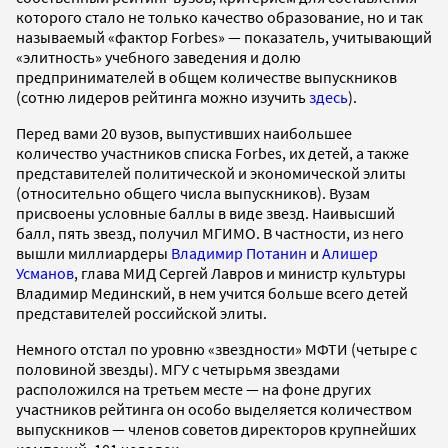
которого стало не только качество образование, но и так
называемый «фактор Forbes» — показатель, учитывающий
«элитность» учебного заведения и долю
предпринимателей в общем количестве выпускников
(сотню лидеров рейтинга можно изучить
здесь
).
Перед вами 20 вузов, выпустивших наибольшее
количество участников списка Forbes, их детей, а также
представителей политической и экономической элиты
(относительно общего числа выпускников). Вузам
присвоены условные баллы в виде звезд. Наивысший
балл, пять звезд, получил МГИМО. В частности, из него
вышли миллиардеры
Владимир Потанин
и
Алишер
Усманов
, глава МИД Сергей Лавров и министр культуры
Владимир Мединский, в нем учится больше всего детей
представителей российской элиты.
Немного отстал по уровню «звездности» МФТИ (четыре с
половиной звезды). МГУ с четырьмя звездами
расположился на третьем месте — на фоне других
участников рейтинга он особо выделяется количеством
выпускников — членов советов директоров крупнейших