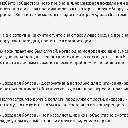
Избыток общественного признания, чрезмерная похвала или 
внезапно стать как настоящие звезды, которые вдруг обнаружи
роста. «Звездят» как молодые кадры, которым удался быстрый
Такие сотрудники считают, что знают все лучше всех, не приз
нарушают порядки, принятые в организации.
В моей практике был случай, когда одна молодая женщина, мен
ее уникальности, не желали постоянно ею восхищаться, она бы
отнести к личным психологическим проблемам, но ровно в то
«Звездная болезнь» деструктивна не только для окружения «зв
и не воспринимает обратную связь, а главное, перестает разви
Получается, что другие коллеги продолжают расти, а «звезды»
потому что не хотят, чтобы кто-то составлял им конкуренцию.
«Звездная болезнь» не позволяет широко и объективно смотрет
задачу, нам нужные коллеги с другим видением картины.