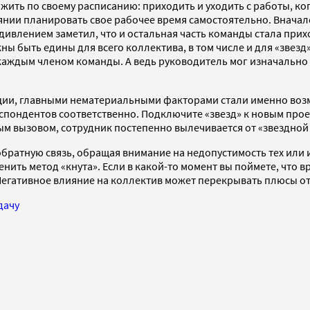
жить по своему расписанию: приходить и уходить с работы, ког
нии планировать свое рабочее время самостоятельно. Вначале 
удивлением заметил, что и остальная часть команды стала прих
ы быть едины для всего коллектива, в том числе и для «звезд»
каждым членом команды. А ведь руководитель мог изначально о
ции, главными нематериальными факторами стали именно воз
спондентов соответственно. Подключите «звезд» к новым прое
м вызовом, сотрудник постепенно вылечивается от «звездной
 обратную связь, обращая внимание на недопустимость тех ил
енить метод «кнута». Если в какой-то момент вы поймете, что 
 Негативное влияние на коллектив может перекрывать плюсы о
дачу