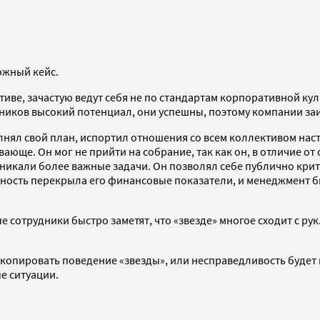
ожный кейс.
иве, зачастую ведут себя не по стандартам корпоративной кул
дников высокий потенциал, они успешны, поэтому компании заи
лнял свой план, испортил отношения со всем коллективом наст
ающе. Он мог не прийти на собрание, так как он, в отличие от
озникали более важные задачи. Он позволял себе публично кри
сичность перекрыла его финансовые показатели, и менеджмент
сотрудники быстро заметят, что «звезде» многое сходит с рук.
.
копировать поведение «звезды», или несправедливость будет 
е ситуации.