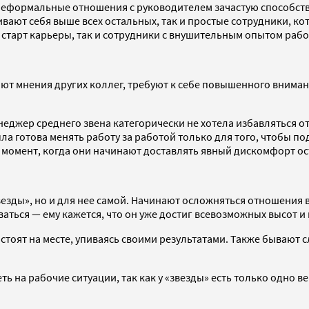
неформальные отношения с руководителем зачастую способств
вают себя выше всех остальных, так и простые сотрудники, ко
 старт карьеры, так и сотрудники с внушительным опытом рабо
нают мнения других коллег, требуют к себе повышенного внима
еджер среднего звена категорически не хотела избавляться от
ла готова менять работу за работой только для того, чтобы по
т момент, когда они начинают доставлять явный дискомфорт о
езды», но и для нее самой. Начинают осложняться отношения в
ваться — ему кажется, что он уже достиг всевозможных высот и
 стоят на месте, упиваясь своими результатами. Также бывают 
ь на рабочие ситуации, так как у «звезды» есть только одно в