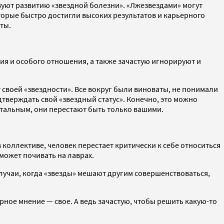
уют развитию «звездной болезни». «Лжезвездами» могут
торые быстро достигли высоких результатов и карьерного
ты.
ния и особого отношения, а также зачастую игнорируют и
 своей «звездности». Все вокруг были виноваты, не понимали
дтверждать свой «звездный статус». Конечно, это можно
стальным, они перестают быть только вашими.
 коллективе, человек перестает критически к себе относиться
 может почивать на лаврах.
случаи, когда «звезды» мешают другим совершенствоваться,
ерное мнение — свое. А ведь зачастую, чтобы решить какую-то