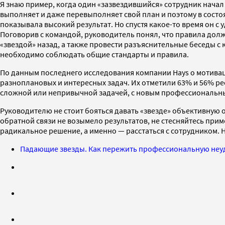
Я знаю пример, когда один «зазвездившийся» сотрудник начал 
выполняет и даже перевыполняет свой план и поэтому в состоя
показывала высокий результат. Но спустя какое-то время он с 
Поговорив с командой, руководитель понял, что правила должн
«звездой» назад, а также провести разъяснительные беседы с 
необходимо соблюдать общие стандарты и правила.
По данным последнего исследования компании Hays о мотива
разноплановых и интересных задач. Их отметили 63% и 56% ре
сложной или непривычной задачей, с новым профессиональны
Руководителю не стоит бояться давать «звезде» объективную
обратной связи не возымело результатов, не стесняйтесь прим
радикальное решение, а именно — расстаться с сотрудником.
Падающие звезды. Как пережить профессиональную неу