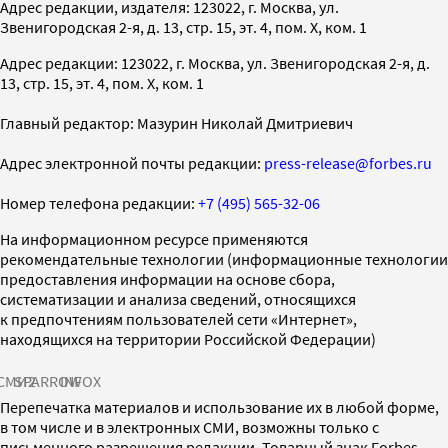
Адрес редакции, издателя: 123022, г. Москва, ул.
Звенигородская 2-я, д. 13, стр. 15, эт. 4, пом. X, ком. 1
Адрес редакции: 123022, г. Москва, ул. Звенигородская 2-я, д.
13, стр. 15, эт. 4, пом. X, ком. 1
Главный редактор: Мазурин Николай Дмитриевич
Адрес электронной почты редакции:
press-release@forbes.ru
Номер телефона редакции:
+7 (495) 565-32-06
На информационном ресурсе применяются
рекомендательные технологии (информационные технологии
предоставления информации на основе сбора,
систематизации и анализа сведений, относящихся
к предпочтениям пользователей сети «Интернет»,
находящихся на территории Российской Федерации)
СМИ2
SPARROW
INFOX
Перепечатка материалов и использование их в любой форме,
в том числе и в электронных СМИ, возможны только с
письменного разрешения редакции. Товарный знак Forbes