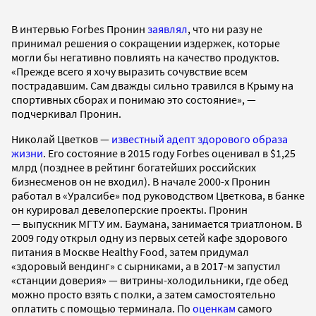
В интервью Forbes Пронин
заявлял
, что ни разу не
принимал решения о сокращении издержек, которые
могли бы негативно повлиять на качество продуктов.
«Прежде всего я хочу выразить сочувствие всем
пострадавшим. Сам дважды сильно травился в Крыму на
спортивных сборах и понимаю это состояние», —
подчеркивал Пронин.
Николай Цветков —
известный адепт здорового образа
жизни
. Его состояние в 2015 году Forbes оценивал в $1,25
млрд (позднее в рейтинг богатейших российских
бизнесменов он не входил).
В начале 2000-х Пронин
работал в «Уралсибе» под руководством Цветкова, в банке
он курировал девелоперские проекты. Пронин
—
выпускник МГТУ им. Баумана, занимается триатлоном. В
2009 году открыл одну из первых сетей кафе здорового
питания в Москве Healthy Food, затем придумал
«здоровый вендинг» с сырниками, а в 2017-м запустил
«станции доверия» — витрины-холодильники, где обед
можно просто взять с полки, а затем самостоятельно
оплатить с помощью терминала. По
оценкам
самого