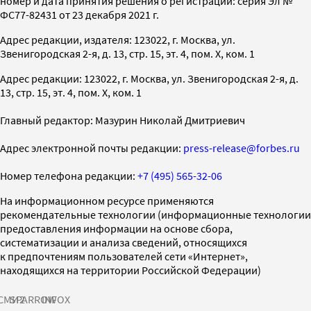
номер и дата принятия решения о регистрации: серия Эл №
ФС77-82431 от 23 декабря 2021 г.
Адрес редакции, издателя: 123022, г. Москва, ул.
Звенигородская 2-я, д. 13, стр. 15, эт. 4, пом. X, ком. 1
Адрес редакции: 123022, г. Москва, ул. Звенигородская 2-я, д.
13, стр. 15, эт. 4, пом. X, ком. 1
Главный редактор: Мазурин Николай Дмитриевич
Адрес электронной почты редакции:
press-release@forbes.ru
Номер телефона редакции:
+7 (495) 565-32-06
На информационном ресурсе применяются
рекомендательные технологии (информационные технологии
предоставления информации на основе сбора,
систематизации и анализа сведений, относящихся
к предпочтениям пользователей сети «Интернет»,
находящихся на территории Российской Федерации)
СМИ2
SPARROW
INFOX