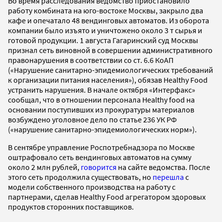
Во время расследования ведомство приостановило
работу комбината
на юго-востоке Москвы, закрыло два
кафе и опечатало 48 вендинговых автоматов. Из оборота
компании было изъято и уничтожено около 3 т сырья и
готовой продукции. 1 августа Гагаринский суд Москвы
признал сеть виновной в совершении административного
правонарушения в соответствии со ст. 6.6 КоАП
(«Нарушение санитарно-эпидемиологических требований
к организации питания населения»), обязав Healthy Food
устранить нарушения. В начале октября «Интерфакс»
сообщал, что в отношении персонала Healthy food на
основании поступивших из прокуратуры материалов
возбуждено уголовное дело по статье 236 УК РФ
(«нарушение санитарно-эпидемиологических норм»).
В сентябре
управление Роспотребнадзора по Москве
оштрафовало сеть вендинговых автоматов на сумму
около 2 млн рублей,
говорится
на сайте ведомства. После
этого сеть продолжила существовать, но
перешла
с
модели собственного производства на работу с
партнерами, сделав Healthy Food агрегатором здоровых
продуктов сторонних поставщиков.