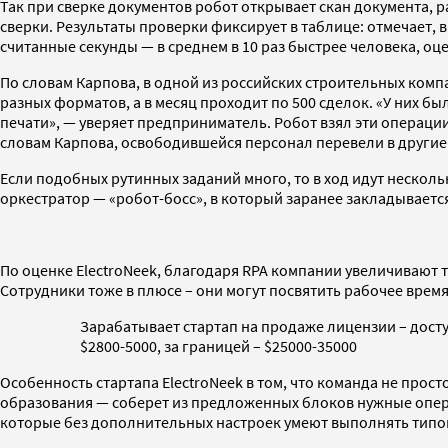
Так при сверке документов робот открывает скан документа, 
сверки. Результаты проверки фиксирует в таблице: отмечает, в 
считанные секунды — в среднем в 10 раз быстрее человека, оце
По словам Карпова, в одной из российских строительных комп
разных форматов, а в месяц проходит по 500 сделок. «У них б
печати», — уверяет предприниматель. Робот взял эти операции 
словам Карпова, освободившейся персонал перевели в другие
Если подобных рутинных заданий много, то в ход идут нескол
оркестратор — «робот-босс», в который заранее закладываетс
По оценке ElectroNeek, благодаря RPA компании увеличивают 
Сотрудники тоже в плюсе – они могут посвятить рабочее врем
Зарабатывает стартап на продаже лицензии – досту
$2800-5000, за границей – $25000-35000
Особенность стартапа ElectroNeek в том, что команда не прост
образования — соберет из предложенных блоков нужные операц
которые без дополнительных настроек умеют выполнять типо