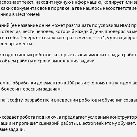
распознает текст, находит нужную информацию, копирует или з
каких документах все в порядке, а где нашлось несоответствие.
нили в ElectroNeek.
аний (ее название он не может разглашать по условиям NDA) 
ыл отдел из шести человек, который каждый день проверял за 
на себя. Теперь его включают раз в месяц — за 1,5 дня «цифро
 департаменты.
ько однотипных роботов, которые в зависимости от задач раб
я объем работы и сроки выполнения задачи.
темпы обработки документов в 100 раз и экономят на каждом а
я более интересным задачам.
па к софту, разработке и внедрении роботов и обучении созд
о создает робота под ключ, а предлагает условный конструктор
ии и пропишет сценарий работы, ElectroNeek этому обучает. 
вые задачи.