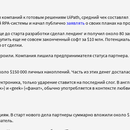
компаний к готовым решениям UiPath, средний чек составлял 1
й RPA-системы и начал публично
заявлять
о своих планах на п
ще до старта разработки сделал лендинг и получил около 80 з
пить еще не совсем законченный софт за $10 млн. Потенциаль
 от сделки.
устроили. Компания лишила предпринимателя статуса партнера.
оло $150 000 личных накоплений. Часть из этих денег достал
ктроника, только ударение ставится на последний слог. В ан
ик») и «geek» («фанат», обычно употребляется в контексте люб
ям. В старт нового дела партнеры суммарно вложили около $15
атель.