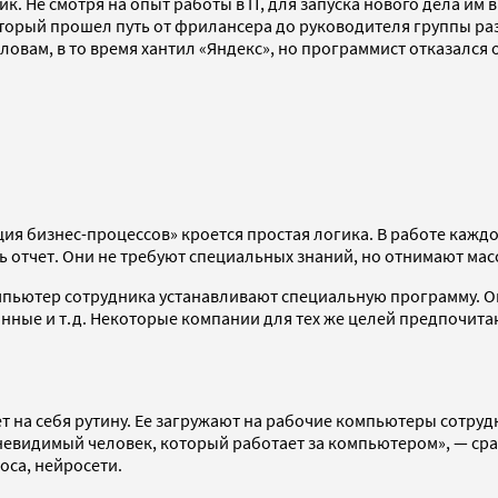
. Не смотря на опыт работы в IT, для запуска нового дела и
торый прошел путь от фрилансера до руководителя группы раз
вам, в то время хантил «Яндекс», но программист отказался о
я бизнес-процессов» кроется простая логика. В работе каждо
ть отчет. Они не требуют специальных знаний, но отнимают мас
омпьютер сотрудника устанавливают специальную программу. 
нные и т.д. Некоторые компании для тех же целей предпочитаю
 на себя рутину. Ее загружают на рабочие компьютеры сотруд
евидимый человек, который работает за компьютером», — срав
оса, нейросети.