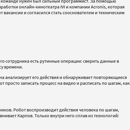
м в команде нужен был сильный программист. За помощью
работки онлайн-кинотеатра IVI и компании Acronis, которая
т вакансии и согласился стать сооснователем и техническим
го сотрудника есть рутинные операции: сверить данные в
су времени.
Она анализирует его действия и обнаруживает повторяющиеся
т просто записать процесс на видео и расписать по шагам, как
ников. Робот воспроизводит действия человека по шагам,
нивает Карпов. Только внутри него сплав из технологий: