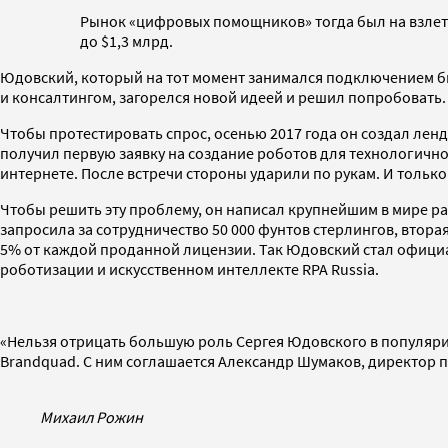
Рынок «цифровых помощников» тогда был на взлете. 
до $1,3 млрд.
Юдовский, который на тот момент занимался подключением би
и консалтингом, загорелся новой идеей и решил попробовать.
Чтобы протестировать спрос, осенью 2017 года он создал ленд
получил первую заявку на создание роботов для технологично
интернете. После встречи стороны ударили по рукам. И только 
Чтобы решить эту проблему, он написал крупнейшим в мире ра
запросила за сотрудничество 50 000 фунтов стерлингов, втор
5% от каждой проданной лицензии. Так Юдовский стал официа
роботизации и искусственном интеллекте RPA Russia.
«Нельзя отрицать большую роль Сергея Юдовского в популяри
Brandquad. С ним соглашается Александр Шумаков, директор
Михаил Рожин