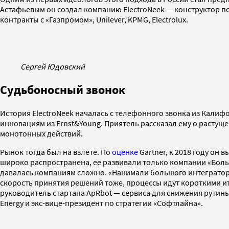
Астафьевым он создал компанию ElectroNeek — конструктор под
контракты с «Газпромом», Unilever, KPMG, Electrolux.
Сергей Юдовский
Судьбоносный звонок
История ElectroNeek началась с телефонного звонка из Калиф
инновациям из Ernst&Young. Приятель рассказал ему о растущ
монотонных действий.
Рынок тогда был на взлете. По
оценке
Gartner, к 2018 году он 
широко распространена, ее развивали только компании «Больш
давалась компаниям сложно. «Нанимали большого интегратора,
скорость принятия решений тоже, процессы идут короткими и
руководитель стартапа ApRbot — сервиса для снижения рутин
Energy и экс-вице-президент по стратегии «Софтлайна».