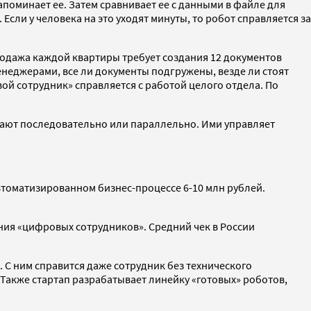
апоминает ее. Затем сравнивает ее с данными в файле для
 Если у человека на это уходят минуты, то робот справляется за
продажа каждой квартиры требует создания 12 документов
менеджерами, все ли документы подгружены, везде ли стоят
вой сотрудник» справляется с работой целого отдела. По
отают последовательно или параллельно. Ими управляет
втоматизированном бизнес-процессе 6-10 млн рублей.
ания «цифровых сотрудников». Средний чек в России
. С ним справится даже сотрудник без технического
Также стартап разрабатывает линейку «готовых» роботов,