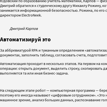
Юдовский по образованию учитель математики, Карпов — физик
Дмитрий обратился к студенческому другу Михаилу Рожину, ко
занимается информационной безопасностью. Рожина, по его сло
директором ElectroNeek.
Дмитрий Карпов
Автоматизируй это
За аббревиатурой RPA и туманным определением «автоматизаци
документах, заполнить таблицу, согласовать счета, подготови
Автоматизация проходит в несколько этапов. На первом на к
операции: открыть документ, выделить строку, скопировать да
выполняется та или иная бизнес-задача.
На следующем этапе робот — компьютерная программа — берет
поэтому его иногда называют «цифровым сотрудником». «Это н
машинное зрение, анализ больших данных, распознавание гол