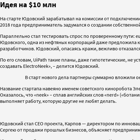
Идея на $10 млн
На старте Юдовский зарабатывал на комиссии от подключении 
2018 года предприниматель задумался о создании собственно
Параллельно стал тестировать спрос по проверенному пути: е
Юдовского, одна из нефтяных корпораций даже предложила ку
разработчиков. Юдовский, опасаясь кражи, вежливо отказался
По его словам, UiPath такие планы, даже гипотетические, не 
создавать ElectroNeek», – делится Юдовский.
В старт нового дела партнеры суммарно вложили ок
Название стартапа навеяно именем советского киноробота Эле
Оказалось, что «neek» – сплав английских слов «nerd» («ботан
выполняет работу, которую другие не любят делать.
Юдовский стал CEO проекта, Карпов — директором по инноваци
Сергею от продажи прошлых бизнесов, объясняет предприним