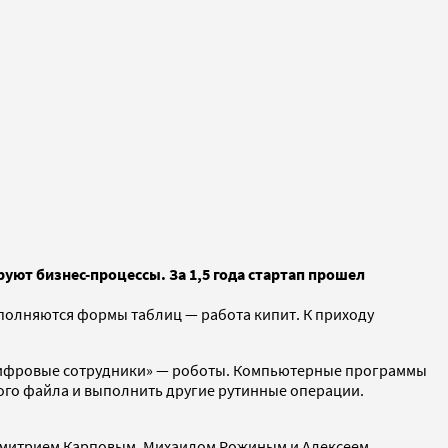
ют бизнес-процессы. За 1,5 года стартап прошел
заполняются формы таблиц — работа кипит. К приходу
ь «цифровые сотрудники» — роботы. Компьютерные программы
гого файла и выполнить другие рутинные операции.
и Дмитрием Карповым, Михаилом Рожиным и Алексеем