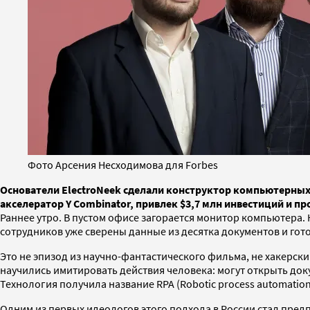
Фото Арсения Несходимова для Forbes
Основатели ElectroNeek сделали конструктор компьютерных 
акселератор Y Combinator, привлек $3,7 млн инвестиций и п
Раннее утро. В пустом офисе загорается монитор компьютера.
сотрудников уже сверены данные из десятка документов и готов
Это не эпизод из научно-фантастического фильма, не хакерс
научились имитировать действия человека: могут открыть док
Технология получила название RPA (Robotic process automati
Одним из первых идеологов этого подхода в России стал пре