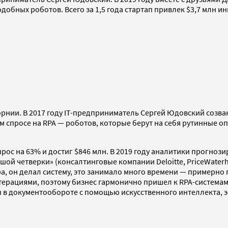
обных роботов. Всего за 1,5 года стартап привлек $3,7 млн и
орнии. В 2017 году IT-предприниматель Сергей Юдовский созв
ем спросе на RPA — роботов, которые берут на себя рутинные 
вырос на 63% и достиг $846 млн. В 2019 году аналитики прогноз
ой четверки» (консалтинговые компании Deloitte, PriceWaterh
 он делал систему, это занимало много времени — примерно па
терациями, поэтому бизнес гармонично пришел к RPA-системам
ы в документообороте с помощью искусственного интеллекта, 