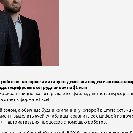
роботов, которые имитируют действия людей и автоматизиру
родал «цифровых сотрудников» на $1 млн
 На экране видно, как открываются файлы, двигается курсор, 
 отчет в формате Excel.
кий взлом, а обычные будни компании, у которой в штате ест
умент, выделить ячейку таблицы, сравнить ее с цифрой из дру
on) — автоматизация процессов с помощью роботов.
дприниматель Сергей Юдовский. В 2019 году вместе с друзьям