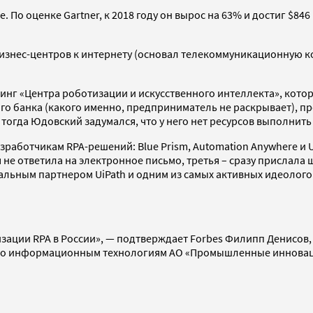
По оценке Gartner, к 2018 году он вырос на 63% и достиг $846
знес-центров к интернету (основал телекоммуникационную ком
инг «Центра роботизации и искусственного интеллекта», котор
го банка (какого именно, предприниматель не раскрывает), п
тогда Юдовский задумался, что у него нет ресурсов выполнить 
зработчикам RPA-решений: Blue Prism, Automation Anywhere и 
ая не ответила на электронное письмо, третья – сразу присла
льным партнером UiPath и одним из самых активных идеологов
зации RPA в России», — подтверждает Forbes Филипп Денисов
 по информационным технологиям АО «Промышленные инновации