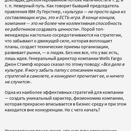
т. п. Неверный путь. Как говорит бывший председатель
правления IBM Лу Герстнер, «
культура — не просто одна из
составляющих игры, это и ЕСТЬ игра. В конце концов,
компания — это не более чем коллективная способность
ее работников создавать ценности
». Порой топ-
менеджеры настолько сосредотачиваются на стратегии,
что забывают о движущей силе, которая воплощает
планы, создает технические приемы организации,
развивает рынки, — о людях. Без них все, что у вас есть,
лишь идея. Генеральный директор компании Wells Fargo
Джон Стампф хорошо сказал по этому поводу: «
Все дело в
культуре. Я могу забыть папку с описанием наших
стратегий в самолете, и конкурент прочитает ее, и ничего
не случится
».
Одна из наиболее эффективных стратегий для компании
— создать уникальный характер, физиономию компании,
которая прекрасно вписывается в бизнес-среду и при этом
находится вне конкуренции. Но с чего начать?
Исследования показывают, что культура организации