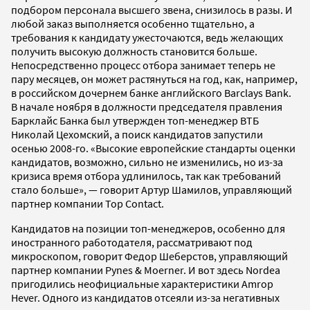
подбором персонала высшего звена, снизилось в разы. И
любой заказ выполняется особенно тщательно, а
требования к кандидату ужесточаются, ведь желающих
получить высокую должность становится больше.
Непосредственно процесс отбора занимает теперь не
пару месяцев, он может растянуться на год, как, например,
в российском дочернем банке английского Barclays Bank.
В начале ноября в должности председателя правления
Барклайс Банка был утвержден топ-менеджер ВТБ
Николай Цехомский, а поиск кандидатов запустили
осенью 2008-го. «Высокие европейские стандарты оценки
кандидатов, возможно, сильно не изменились, но из-за
кризиса время отбора удлинилось, так как требований
стало больше», — говорит Артур Шамилов, управляющий
партнер компании Top Contact.
Кандидатов на позиции топ-менеджеров, особенно для
иностранного работодателя, рассматривают под
микроскопом, говорит Федор Шеберстов, управляющий
партнер компании Pynes & Moerner. И вот здесь Nordea
пригодились неофициальные характеристики Amrop
Hever. Одного из кандидатов отсеяли из-за негативных