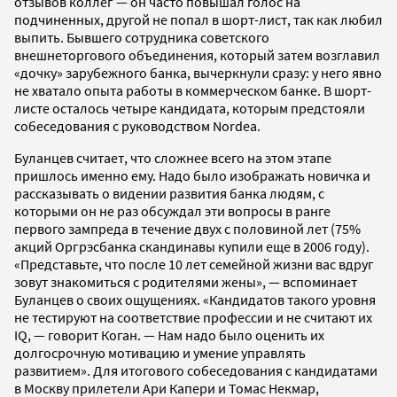
отзывов коллег — он часто повышал голос на
подчиненных, другой не попал в шорт-лист, так как любил
выпить. Бывшего сотрудника советского
внешнеторгового объединения, который затем возглавил
«дочку» зарубежного банка, вычеркнули сразу: у него явно
не хватало опыта работы в коммерческом банке. В шорт-
листе осталось четыре кандидата, которым предстояли
собеседования с руководством Nordea.
Буланцев считает, что сложнее всего на этом этапе
пришлось именно ему. Надо было изображать новичка и
рассказывать о видении развития банка людям, с
которыми он не раз обсуждал эти вопросы в ранге
первого зампреда в течение двух с половиной лет (75%
акций Оргрэсбанка скандинавы купили еще в 2006 году).
«Представьте, что после 10 лет семейной жизни вас вдруг
зовут знакомиться с родителями жены», — вспоминает
Буланцев о своих ощущениях. «Кандидатов такого уровня
не тестируют на соответствие профессии и не считают их
IQ, — говорит Коган. — Нам надо было оценить их
долгосрочную мотивацию и умение управлять
развитием». Для итогового собеседования с кандидатами
в Москву прилетели Ари Капери и Томас Некмар,