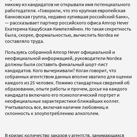
никому из кандидатов не открывали имя потенциального
работодателя. «Говорили, что это крупная европейская
банковская группа, недавно купившая российский банк»,
— рассказывает партнер российского офиса Amrop Hever
Екатерина Кашубская-Кимпеляйнен. Но такая секретность
была, скорее, формальностью, вычислить Nordea не
составляло труда.
Пользуясь собранной Amrop Hever официальной и
неофициальной информацией, руководители Nordea
должны были составить финальный шорт-лист
кандидатов. Кого вычеркивали? Коган говорит, что
собранных агентством данных вполне хватило для оценки
каждого из 25 человек. Помимо стандартных сведений об
образовании, опыте работы и прочем, досье на каждого
кандидата включало его психологический портрет и
неофициальные характеристики ближайших коллег.
Учитывалось все, включая наличие любовниц и
склонность к злоупотреблению алкоголем.
В кризис количество заказов у агентств, занимающихся