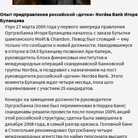
Опыт предправления российской «дочки» Nordea Bank Игоря
Буланцева
Утро 27 марта 2009 года у первого зампреда правления
Оргрэсбанка Игоря Буланцева началось с заказа бутылки
шампанского Moёt & Chandon. Повод был стоящий — ему
только что сообщили о новой должности. Находившемуся
в отпуске в ОАЭ Буланцеву позвонил Ари Капери,
руководитель блока финансовых институтов и
международных операций скандинавской банковской
группы Nordea, и поздравил с назначением на пост
руководителя российской «дочки» Nordea Bank. Этого
момента Буланцев ждал четыре месяца, пока шло
соревнование с участием 25 кандидатов.
Конкурс на замещение должности руководителя
Оргрэсбанка (позже был переименован в Нордеа Банк)
скандинавы решили провести после покупки 100% акций
этой российской структуры; сделка была завершена в
декабре 2008 года, в самый разгар кризиса. Головной банк
в Стокгольме рекомендовал Оргрэсбанку четыре
международных агентства по найму персонала высшего