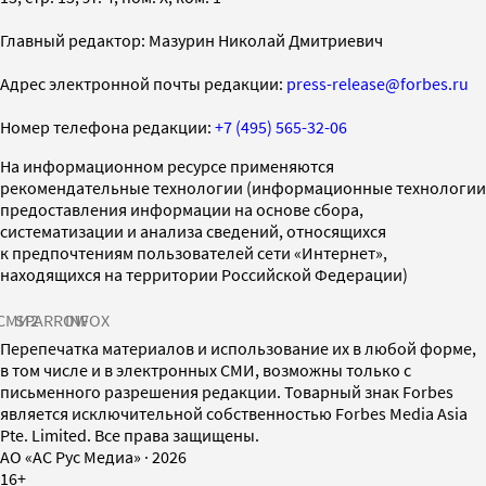
Главный редактор: Мазурин Николай Дмитриевич
Адрес электронной почты редакции:
press-release@forbes.ru
Номер телефона редакции:
+7 (495) 565-32-06
На информационном ресурсе применяются
рекомендательные технологии (информационные технологии
предоставления информации на основе сбора,
систематизации и анализа сведений, относящихся
к предпочтениям пользователей сети «Интернет»,
находящихся на территории Российской Федерации)
СМИ2
SPARROW
INFOX
Перепечатка материалов и использование их в любой форме,
в том числе и в электронных СМИ, возможны только с
письменного разрешения редакции. Товарный знак Forbes
является исключительной собственностью Forbes Media Asia
Pte. Limited. Все права защищены.
AO «АС Рус Медиа»
·
2026
16+