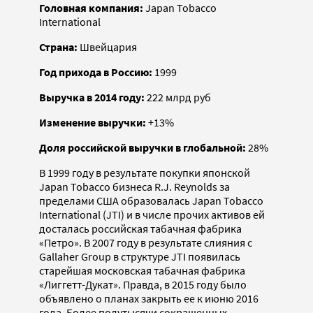
Головная компания:
Japan Tobacco
International
Страна:
Швейцария
Год прихода в Россию:
1999
Выручка в 2014 году:
222 млрд руб
Изменение выручки:
+13%
Доля российской выручки в глобальной:
28%
В 1999 году в результате покупки японской
Japan Tobacco бизнеса R.J. Reynolds за
пределами США образовалась Japan Tobacco
International (JTI) и в числе прочих активов ей
досталась российская табачная фабрика
«Петро». В 2007 году в результате слияния с
Gallaher Group в структуре JTI появилась
старейшая московская табачная фабрика
«Лиггетт-Дукат». Правда, в 2015 году было
объявлено о планах закрыть ее к июню 2016
года. Более полутысячи сокращенных