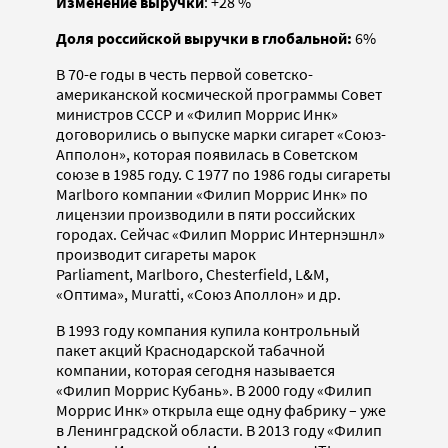
Изменение выручки
: +28 %
Доля российской выручки в глобальной:
6%
В 70-е годы в честь первой советско-
американской космической программы Совет
министров СССР и «Филип Моррис Инк»
договорились о выпуске марки сигарет «Союз-
Апполон», которая появилась в Советском
союзе в 1985 году. С 1977 по 1986 годы сигареты
Marlboro компании «Филип Моррис Инк» по
лицензии производили в пяти российских
городах. Сейчас «Филип Моррис Интернэшнл»
производит сигареты марок
Parliament, Marlboro, Chesterfield, L&M,
«Оптима», Muratti, «Союз Аполлон» и др.
В 1993 году компания купила контрольный
пакет акций Краснодарской табачной
компании, которая сегодня называется
«Филип Моррис Кубань». В 2000 году «Филип
Моррис Инк» открыла еще одну фабрику – уже
в Ленинградской области. В 2013 году «Филип