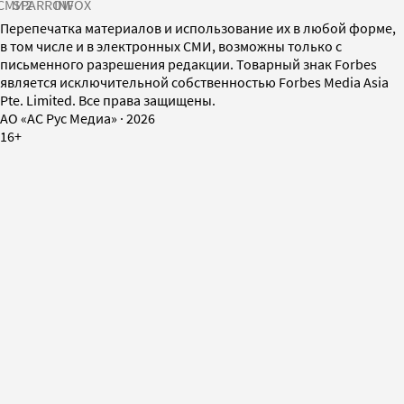
СМИ2
SPARROW
INFOX
Перепечатка материалов и использование их в любой форме,
в том числе и в электронных СМИ, возможны только с
письменного разрешения редакции. Товарный знак Forbes
является исключительной собственностью Forbes Media Asia
Pte. Limited. Все права защищены.
AO «АС Рус Медиа»
·
2026
16+