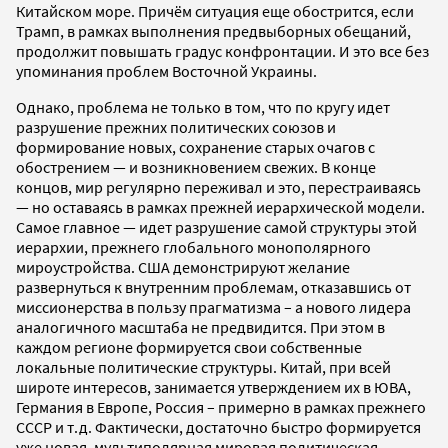
Китайском море. Причём ситуация еще обострится, если
Трамп, в рамках выполнения предвыборных обещаний,
продолжит повышать градус конфронтации. И это все без
упоминания проблем Восточной Украины.
Однако, проблема не только в том, что по кругу идет
разрушение прежних политических союзов и
формирование новых, сохранение старых очагов с
обострением — и возникновением свежих. В конце
концов, мир регулярно переживал и это, перестраиваясь
— но оставаясь в рамках прежней иерархической модели.
Самое главное — идет разрушение самой структуры этой
иерархии, прежнего глобального монополярного
мироустройства. США демонстрируют желание
развернуться к внутренним проблемам, отказавшись от
миссионерства в пользу прагматизма – а нового лидера
аналогичного масштаба не предвидится. При этом в
каждом регионе формируется свои собственные
локальные политические структуры. Китай, при всей
широте интересов, занимается утверждением их в ЮВА,
Германия в Европе, Россия – примерно в рамках прежнего
СССР и т.д. Фактически, достаточно быстро формируется
уже новая, мультиполярная мировая политическая