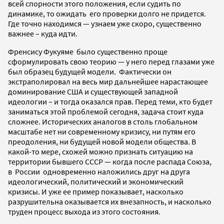
всей спорности этого положения, если судить по
динамике, то ожидать его проверки долго не придется.
Где точно находимся — узнаем уже скоро, существенно
важнее – куда идти.
Френсису Фукуяме было существенно проще
сформулировать свою теорию — у него перед глазами уже
был образец будущей модели. Фактически он
экстраполировал на весь мир дальнейшее нарастающее
доминирование США и существующей западной
идеологии – и тогда оказался прав. Перед теми, кто будет
заниматься этой проблемой сегодня, задача стоит куда
сложнее. Исторических аналогов в столь глобальном
масштабе нет ни современному кризису, ни путям его
преодоления, ни будущей новой модели общества. В
какой-то мере, схожей можно признать ситуацию на
территории бывшего СССР — когда после распада Союза,
в России одновременно наложились друг на друга
идеологический, политический и экономический
кризисы. И уже ее пример показывает, насколько
разрушительна оказывается их внезапность, и насколько
труден процесс выхода из этого состояния.