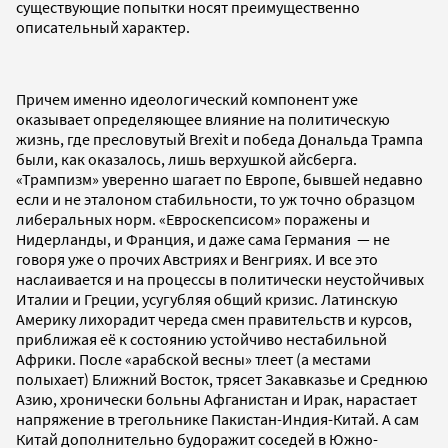
существующие попытки носят преимущественно
описательный характер.
Причем именно идеологический компонент уже
оказывает определяющее влияние на политическую
жизнь, где пресловутый Brexit и победа Дональда Трампа
были, как оказалось, лишь верхушкой айсберга.
«Трампизм» уверенно шагает по Европе, бывшей недавно
если и не эталоном стабильности, то уж точно образцом
либеральных норм. «Евроскепсисом» поражены и
Нидерланды, и Франция, и даже сама Германия — не
говоря уже о прочих Австриях и Венгриях
.
И все это
наслаивается и на процессы в политически неустойчивых
Италии и Греции, усугубляя общий кризис. Латинскую
Америку лихорадит череда смен правительств и курсов,
приближая её к состоянию устойчиво нестабильной
Африки. После «арабской весны» тлеет (а местами
полыхает) Ближний Восток, трясет Закавказье и Среднюю
Азию, хронически больны Афганистан и Ирак, нарастает
напряжение в трегольнике Пакистан-Индия-Китай. А сам
Китай дополнительно будоражит соседей в Южно-