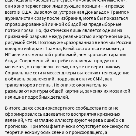
они явно теряют свои лидирующие позиции – и прежде
всего в США. Выволочка, устроенная Дональдом Трампом
журналистам сразу после избрания, могла бы показаться
спровоцированной личной обидой на предвыборные
потоки грязи. Но, фактически лишь является одним из
признаний разрыва между реальностью и картиной мира,
рисуемой СМИ. Поэтому же «разорванная в клочья» Россия
коварно избирает Трампа, Brexit состояться не может, а
ИГ является меньшей проблемой, чем кровавая тирания
Асада. Современный потребитель медиа-продуктов
меняется, он еще верит всему, но уже не верит никому.
Социальные сети и мессенджеры вытесняют телевидение
в область развлечений, подрывая статус СМИ, как
трансляторов истины. Но они же окончательно
размывают контуры общей картины, заменяя их мозаикой
излишне подробных деталей.
В итоге, даже среди экспертного сообщества пока не
сформировалось адекватного восприятия кризисных
явлений, что наглядно иллюстрируют череда ошибок в
прогнозах. При этом фактически отсутствует консенсус по
теоретическому осмыслению происходящего, а