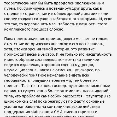
теоретически мог бы быть преодолен эволюционным
путем. Но, суммируясь и потенцируя друг друга, как в
отдельных странах, так и в общемировой динамике, они
скорее создают ситуацию «абсолютного шторма». И, если
это так, то переоценить масштабность и важность этого
комплексного процесса сложно.
Пока понять значение происходящего мешает не только
отсутствие исторических аналогов и его неспешность,
хотя, с точки зрения самой истории, это развитие
происходит весьма быстро. И не только его масштабность
и многообразие составляющих – все-таки «великое
видится издалека», а принцип слепых мудрецов,
изучающих слона, никто не отменял. Тут, скорее, по-
человечески понятное нежелание видеть всю
глобальность грядущих перемен – и, тем более, их
принять. Так что что пока господствуют многочисленные
варианты существенно более оптимистичных ожиданий,
типа, что проблема сама собой рассосется. Регуляторы (в
широком смысле) пока реагируют по факту, основные
усилия направлены на контрциклицеские действия
поддержания status quo, а СМИ, вместо «кризис» и
«депрессия», по-прежнему предпочитают писать