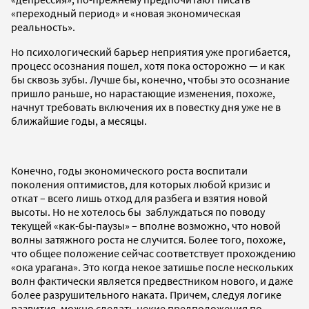
«переходный период» и «новая экономическая
реальность».
Но психологический барьер неприятия уже прогибается,
процесс осознания пошел, хотя пока осторожно — и как
бы сквозь зубы. Лучше бы, конечно, чтобы это осознание
пришло раньше, но нарастающие изменения, похоже,
начнут требовать включения их в повестку дня уже не в
ближайшие годы, а месяцы.
Конечно, годы экономического роста воспитали
поколения оптимистов, для которых любой кризис и
откат – всего лишь отход для разбега и взятия новой
высоты. Но не хотелось бы заблуждаться по поводу
текущей «как-бы-паузы» – вполне возможно, что новой
волны затяжного роста не случится. Более того, похоже,
что общее положение сейчас соответствует прохождению
«ока урагана». Это когда некое затишье после нескольких
волн фактически является предвестником нового, и даже
более разрушительного наката. Причем, следуя логике
развития, можно сделать некие предположения по