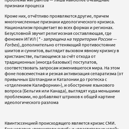
признаки процесса
Кроме них, отчётливо проявляются другие, причем
многочисленные признаки идеологического кризиса.
Национализм процветает во всех формах и регионах.
Безусловной звучит религиозная составляющая, где
феномен ИГИЛ (
* - запрещена на территории России —
Forbes
), дополнительно оттеняющий противостояние
шиитов и суннитов, выглядит вызовом явному кризису в
христианстве, пытающемся за счёт отхода от
традиционных (иногда базовых!) постулатов,
соответствовать запросам изменившегося мира. На этом
фоне повсеместная и резкая активизация сепаратизма (от
привычных Шотландии и Каталонии до гротеска с
«отделением Калифорнии»), и обострение языкового
вопроса (Бельгия или Канада), выглядят куда меньшими
проблемами, но добавляют штрихов к общей картине
идеологического разлома
Квинтэссенцией происходящего является кризис СМИ.
Еще недавно «вершители судеб» и «властители мыслей»,