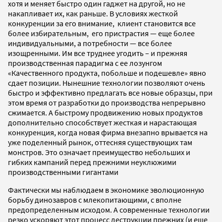
хотя и меняет быстро один гаджет на другой, но не
накапливает их, как раньше. В условиях жесткой
конкуренции за его внимание, клиент становится все
более избирательным, его пристрастия — еще более
индивидуальными, а потребности — все более
изощренными. Им все труднее угодить – и прежняя
производственная парадигма с ее лозунгом
«Качественного продукта, побольше и подешевле» явно
сдает позиции. Нынешние технологии позволяют очень
быстро и эффективно предлагать все новые образцы, при
этом время от разработки до производства непрерывно
сжимается. А быстрому продвижению новых продуктов
дополнительно способствует жесткая и нарастающая
конкуренция, когда новая фирма внезапно врывается на
уже поделенный рынок, оттесняя существующих там
монстров. Это означает преимущество небольших и
гибких кампаний перед прежними неуклюжими
производственными гигантами
Фактически мы наблюдаем в экономике эволюционную
борьбу динозавров с млекопитающими, с вполне
предопределенным исходом. А современные технологии
резко ускоряют этот процесс деструкции прежних (и еще