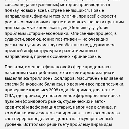
совсем недавно успешных) методов производства в
пользу новых и все быстрее меняющихся. Новые
направления, фирмы и технологии, при всей скорости
роста, локомотивами еще не становятся, но ноги прежним
динозаврам уже подсекают, ещё больше усугубляя
проблемы «старой» экономики. Описанный процесс, в
сущности, эволюционно позитивен — но очевидно
распыляет усилия между неизбежным поддержанием
прежней инфраструктуры и развитием новых
направлений, причем особенно - финансовые.
При этом, именно в финансовой сфере продолжают
накапливаться проблемы, хотя на ее нормализацию и
выделялись триллионы долларов. Масштабные вливания
спасли банковские балансы, но вернули все предпосылки,
приведшие к кризису 2008 года. Например, для тех же
США, где происходит постепенное формирование новых
пузырей (фондового рынка, студенческих и авто-
кредитов) и деформация старых, например в сланце. И
хотя банковская система санирована — но в основном за
счет перераспределения долгов на государственный
уровень. Вот только решить эту проблему пирамиды