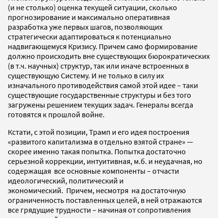
(и не столько) оценка текущей ситуации, сколько
прогнозирование и максимально оперативная
разработка уже первых шагов, позволяющих
стратегически адаптироваться к потенциально
надвигающемуся Кризису. Причем само формирование
должно происходить вне существующих бюрократических
(в т.ч. научных) структур, так или иначе встроенных в
существующую Систему. И не только в силу их
изначального противодействия самой этой идее – таки
существующие государственные структуры и без того
загружены решением текущих задач. Генералы всегда
готовятся к прошлой войне.
Кстати, с этой позиции, Трамп и его идея построения
«развитого капитализма в отдельно взятой стране» —
скорее именно такая попытка. Попытка достаточно
серьезной коррекции, интуитивная, м.б. и неудачная, но
содержащая все основные компоненты – отчасти
идеологический, политический и
экономический. Причем, несмотря на достаточную
ограниченность поставленных целей, в ней отражаются
все грядущие трудности – начиная от сопротивления