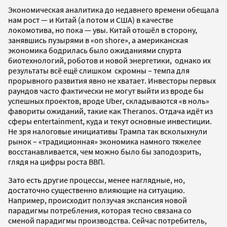
Экономическая аналитика до недавнего времени обещала
нам рост — и Китай (а потом и США) в качестве
локомотива, но пока — увы. Китай отошёл в сторону,
занявшись пузырями в «on shore», а американская
экономика бодрилась было ожиданиями спурта
биотехнологий, роботов и новой энергетики, однако их
результаты всё ещё слишком скромны – темпа для
прорывного развития явно не хватает. Инвесторы первых
раундов часто фактически не могут выйти из вроде бы
успешных проектов, вроде Uber, складываются «в ноль»
фавориты ожиданий, такие как Theranos. Отдача идёт из
сферы entertainment, куда и текут основные инвестиции.
Не зря налоговые инициативы Трампа так всколыхнули
рынок – «традиционная» экономика намного тяжелее
восстанавливается, чем можно было бы заподозрить,
глядя на цифры роста ВВП.
Зато есть другие процессы, менее наглядные, но,
достаточно существенно влияющие на ситуацию.
Например, происходит ползучая экспансия новой
парадигмы потребления, которая тесно связана со
сменой парадигмы производства. Сейчас потребитель,