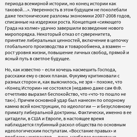
периода всемирной истории, но конец истории как
таковой…». Уверенность в этом будущем не поколебали
даже тектонические разломы экономики 2007-2008 годов,
списанные на издержки роста. Концепция «сияющего
Града на холме» удачно завершили возведение нового
миропорядка. Некоторый отказ от суверенитета,
принятие либеральных ценностей, включение в цепочку
глобального производства и товарообмена, а взамен —
рост уровня жизни, повышение личных свобод, прямой и
ясный путь в светлое будущее.
Но, как известно – если хочешь насмешить Господа,
расскажи ему о своих планах. Фукуяму критиковали с
разных сторон и, как выяснилось, не зря – похоже, что
«Конец Истории» не состоялся (недавно даже сам Ф.Ф.
отчетливо выразил беспокойство, что «что-то пошло не
так»). Причем основной удар был нанесен по опорному
камню всей конструкции, по идеологии — и безусловному
примату либеральной доктрины. Фактически, именно в ее
цитадели, в США и Европе, в настоящее время
наблюдается глубинный раскол общества по основным
идеологическим постулатам. «Восстание правых» и
проблемы мигрантов — лишь наиболее очевидные