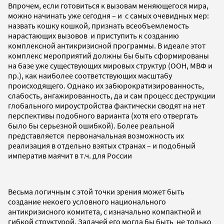
Впрочем, если готовиться к вызовам меняющегося мира,
можно начинать уже сегодня – и с самых очевидных мер:
назвать кошку кошкой, признать всеобъемлемость
нарастающих вызовов и приступить к созданию
комплексной антикризисной программы. В идеале этот
комплекс мероприятий должны бы быть сформированы
на базе уже существующих мировых структур (ООН, МВФ и
пр.), как наиболее соответствующих масштабу
происходящего. Однако их забюрократизированность,
слабость, ангажированность, да и сам процесс деструкции
глобального мироустройства фактически сводят на нет
перспективы подобного варианта (хотя его отвергать
было бы серьезной ошибкой). Более реальной
представляется первоначальная возможность их
реализация в отдельно взятых странах – и подобный
императив маячит в т.ч. для России
Весьма логичным с этой точки зрения может быть
создание некоего условного национального
антикризисного комитета, с изначально компактной и
гибкой структурой. Задачей его могла бы быть не только