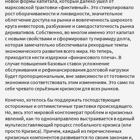
новой формы капитала, который далеко ушёл от
марксовской трактовки «фиктивный». Это стимулировало
рост оборачиваемости и ликвидности, значительное
облегчение доступа на рынки и вовлеченность широкого
круга инвесторов, разбухание и самодостаточность рынка
деривативов. Собственно, во многом именно этот капитал
с новыми свойствами и сформировал ту пирамиду долга,
которая замечательно обеспечивала рекордные темпы
экономического развития всего мира. Но теперь,
приходится нести издержки «финансового плеча». В
случае повышения базовых ставок усложнение
обслуживания и рефинансирования долговой нагрузки
будет пропорциональным, вне зависимости от готовности
экономики соответствовать этим изменениям. Это само по
себе чревато серьёзным кризисом для всех рынков.
Конечно, хотелось бы поддержать господствующие
осторожные и оптимистичные трактовки происходящего.
Но, весь этот мировой конгломерат проблем и кризисных
явлений, как-то однонаправлено выстраивается в единый
мультисоставляющий процесс глобального кризиса (или
просто Кризиса). Причем, каждый из перечисленных
кризисных компонентов развивается по своим законам и,