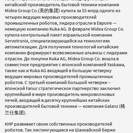
китайский производитель бытовой техники компания
Midea Group Co.(美的集团) купила за $5 млрд одного из
четырех ведущих мировых производителей
промышленных роботов, лидера отрасли в Европе —
немецкую компанию Kuka AG. В феврале Midea Group Co.
купила контрольный пакет израильской компании
Servotronix, специализирующейся на технологиях
автоматизации. Для получения технологий китайские
компании формируют всевозможные альянсы с лидерами
отрасли. До покупки Kuka AG, Midea Group Co. вошла в
совместное предприятие с японской компанией Yaskawa,
также как и Kuka AG входящей в большую четверку
ведущих мировых производителей промышленных
роботов. С третьей компаний большой четверки –
японской Fanuc стратегическое партнерство заключил
крупнейший в мире производитель микроволновых
печей, входящий в десятку крупнейших китайских
производителей бытовой техники — компания Galanz (格
兰仕集团).
КНР развивает своих собственных производителей
роботов. Так листингующаяся на Шанхайской бирже