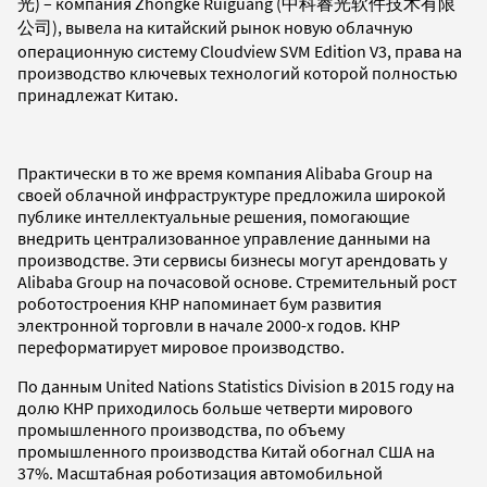
光) – компания Zhongke Ruiguang (中科睿光软件技术有限
公司), вывела на китайский рынок новую облачную
операционную систему Cloudview SVM Edition V3, права на
производство ключевых технологий которой полностью
принадлежат Китаю.
Практически в то же время компания Alibaba Group на
своей облачной инфраструктуре предложила широкой
публике интеллектуальные решения, помогающие
внедрить централизованное управление данными на
производстве. Эти сервисы бизнесы могут арендовать у
Alibaba Group на почасовой основе. Стремительный рост
роботостроения КНР напоминает бум развития
электронной торговли в начале 2000-х годов. КНР
переформатирует мировое производство.
По данным United Nations Statistics Division в 2015 году на
долю КНР приходилось больше четверти мирового
промышленного производства, по объему
промышленного производства Китай обогнал США на
37%. Масштабная роботизация автомобильной