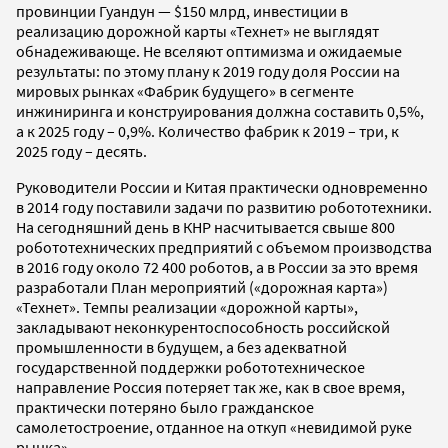
провинции Гуандун — $150 млрд, инвестиции в
реализацию дорожной карты «Технет» не выглядят
обнадеживающе. Не вселяют оптимизма и ожидаемые
результаты: по этому плану к 2019 году доля России на
мировых рынках «Фабрик будущего» в сегменте
инжиниринга и конструирования должна составить 0,5%,
а к 2025 году – 0,9%. Количество фабрик к 2019 – три, к
2025 году – десять.
Руководители России и Китая практически одновременно
в 2014 году поставили задачи по развитию робототехники.
На сегодняшний день в КНР насчитывается свыше 800
робототехнических предприятий с объемом производства
в 2016 году около 72 400 роботов, а в России за это время
разработали План мероприятий («дорожная карта»)
«Технет». Темпы реализации «дорожной карты»,
закладывают неконкурентоспособность российской
промышленности в будущем, а без адекватной
государственной поддержки робототехническое
направление Россия потеряет так же, как в свое время,
практически потеряно было гражданское
самолетостроение, отданное на откуп «невидимой руке
рынка».