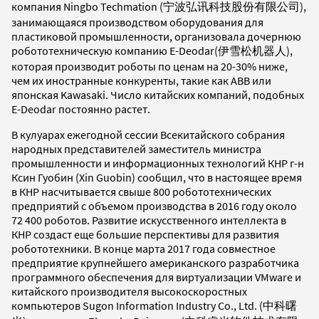
компания Ningbo Techmation (宁波弘讯科技股份有限公司),
занимающаяся производством оборудования для
пластиковой промышленности, организовала дочернюю
робототехническую компанию E-Deodar(伊雪松机器人),
которая производит роботы по ценам на 20-30% ниже,
чем их иностранные конкуренты, такие как ABB или
японская Kawasaki. Число китайских компаний, подобных
E-Deodar постоянно растет.
В кулуарах ежегодной сессии Всекитайского собрания
народных представителей заместитель министра
промышленности и информационных технологий КНР г-н
Ксин Гуобин (Xin Guobin) сообщил, что в настоящее время
в КНР насчитывается свыше 800 робототехнических
предприятий с объемом производства в 2016 году около
72 400 роботов. Развитие искусственного интеллекта в
КНР создаст еще большие перспективы для развития
робототехники. В конце марта 2017 года совместное
предприятие крупнейшего американского разработчика
программного обеспечения для виртуализации VMware и
китайского производителя высокоскоростных
компьютеров Sugon Information Industry Co., Ltd. (中科曙