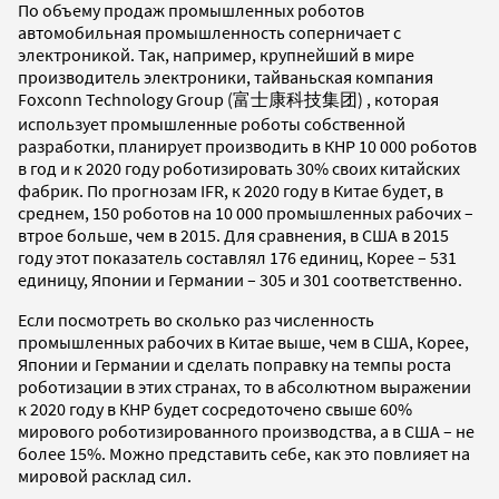
По объему продаж промышленных роботов
автомобильная промышленность соперничает с
электроникой. Так, например, крупнейший в мире
производитель электроники, тайваньская компания
Foxconn Technology Group (富士康科技集团) , которая
использует промышленные роботы собственной
разработки, планирует производить в КНР 10 000 роботов
в год и к 2020 году роботизировать 30% своих китайских
фабрик. По прогнозам IFR, к 2020 году в Китае будет, в
среднем, 150 роботов на 10 000 промышленных рабочих –
втрое больше, чем в 2015. Для сравнения, в США в 2015
году этот показатель составлял 176 единиц, Корее – 531
единицу, Японии и Германии – 305 и 301 соответственно.
Если посмотреть во сколько раз численность
промышленных рабочих в Китае выше, чем в США, Корее,
Японии и Германии и сделать поправку на темпы роста
роботизации в этих странах, то в абсолютном выражении
к 2020 году в КНР будет сосредоточено свыше 60%
мирового роботизированного производства, а в США – не
более 15%. Можно представить себе, как это повлияет на
мировой расклад сил.