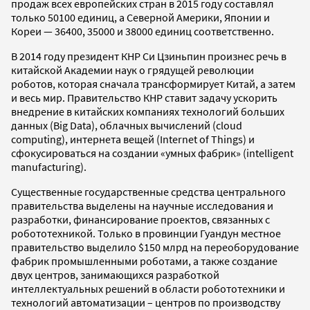
продаж всех европейских стран в 2015 году составлял
только 50100 единиц, а Северной Америки, Японии и
Кореи — 36400, 35000 и 38000 единиц соответственно.
В 2014 году президент КНР Си Цзиньпин произнес речь в
китайской Академии наук о грядущей революции
роботов, которая сначала трансформирует Китай, а затем
и весь мир. Правительство КНР ставит задачу ускорить
внедрение в китайских компаниях технологий больших
данных (Big Data), облачных вычислений (cloud
computing), интернета вещей (Internet of Things) и
сфокусироваться на создании «умных фабрик» (intelligent
manufacturing).
Существенные государственные средства центрального
правительства выделены на научные исследования и
разработки, финансирование проектов, связанных с
робототехникой. Только в провинции Гуандун местное
правительство выделило $150 млрд на переоборудование
фабрик промышленными роботами, а также создание
двух центров, занимающихся разработкой
интеллектуальных решений в области робототехники и
технологий автоматизации – центров по производству