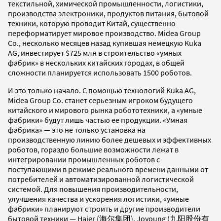
текстильной, химической промышленности, логистики,
производства электроники, продуктов питания, бытовой
техники, которую проводит Китай, существенно
переформатирует мировое производство. Midea Group
Co., несколько месяцев назад купившая немецкую Kuka
AG, инвестирует $725 млн в строительство «умных
фабрик» в нескольких китайских городах, в общей
сложности планируется использовать 1500 роботов.
И это только начало. С помощью технологий Kuka AG,
Midea Group Co. станет серьезным игроком будущего
китайского и мирового рынка робототехники, а «умные
фабрики» будут лишь частью ее продукции. «Умная
фабрика» — это не только установка на
производственную линию более дешевых и эффективных
роботов, гораздо большие возможности лежат в
интегрировании промышленных роботов с
поступающими в режиме реального времени данными от
потребителей и автоматизированной логистической
системой. Для повышения производительности,
улучшения качества и ускорения логистики, «умные
фабрики» планируют строить и другие производители
бытовой техники — Haier (海尔集团), Joyoung (九阳股份有