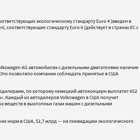
тветствующих экологическому стандарту Euro 4 (введен в
i, соответствующие стандарту Euro 6 (действует в странах ЕС с
olkswagen AG автомобилях с дизельными двигателями наличие
. Это позволяло компании соблюдать принятые в США
тодилерами, по которому немецкий автоконцерн выплатит 652
а». Каждый из автодилеров Volkswagen в США получит
ых веществ в выхлопных газах машин с дизельными
ских норм в США, $2,7 млрд — на ликвидацию экологического