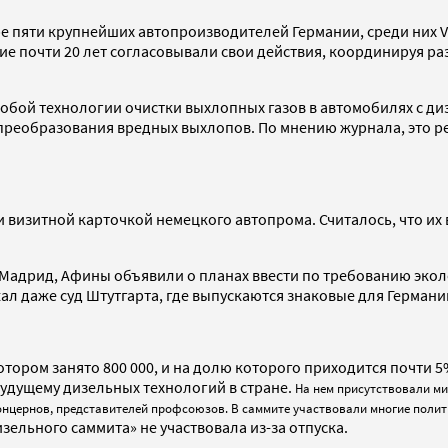
пяти крупнейших автопроизводителей Германии, среди них Volk
ение почти 20 лет согласовывали свои действия, координируя р
обой технологии очистки выхлопных газов в автомобилях с ди
 преобразования вредных выхлопов. По мнению журнала, это 
визитной карточкой немецкого автопрома. Считалось, что их
, Мадрид, Афины объявили о планах ввести по требованию эко
л даже суд Штутгарта, где выпускаются знаковые для Германии
тором занято 800 000, и на долю которого приходится почти 5
удущему дизельных технологий в стране.
На нем присутствовали ми
онцернов, представителей профсоюзов. В саммите участвовали многие полит
зельного саммита» не участвовала из-за отпуска.