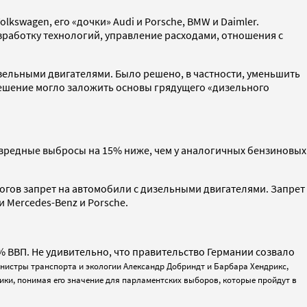
swagen, его «дочки» Audi и Porsche, BMW и Daimler.
азработку технологий, управление расходами, отношения с
зельными двигателями. Было решено, в частности, уменьшить
решение могло заложить основы грядущего «дизельного
 вредные выбросы на 15% ниже, чем у аналогичных бензиновых
логов запрет на автомобили с дизельными двигателями. Запрет
 Mercedes-Benz и Porsche.
% ВВП. Не удивительно, что правительство Германии созвало
нистры транспорта и экологии Александр Добриндт и Барбара Хендрикс,
ики, понимая его значение для парламентских выборов, которые пройдут в