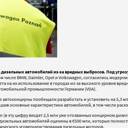
дизельных автомобилей из-за вредных выбросов. Под угрозу
 числе BMW, Daimler, Opel и Volkswagen, согласились модерн
та на их использование в городах из-за высокого уровня вред
автомобильной промышленности Германии (VDA).
не автоконцерны пообещали разработать и установить на 5,3 
дшив основные характеристики автомобилей, в том числе расхо
(в эту цифру входят 2,5 млн уже отозванных концерном дизель
дизельных автомобилей оценены в €500 млн, которые полност
нического усовершенствования дизельных моторов.