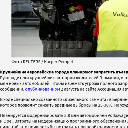
Фото REUTERS / Kacper Pempel
Крупнейшие европейские города планируют запретить въезд 
Руководители крупнейших автопроизводителей Германии, в том
млн новых автомобилей, чтобы избежать угрозы полного запре
сообщении,
опубликованном
2 августа на сайте Ассоциация 
В ходе специально созванного «дизельного саммита» в Берли
которое позволит снизить вредные выбросы на 25-30%, не уху
Планируется модернизировать 3,8 млн автомобилей Volkswagen 
и Opel. Затраты на модернизацию программного обеспечения 
ниже той, что пришлось бы потратить при необходимости тех