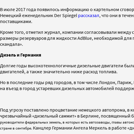
В июле 2017 года появилось информацию о картельном сговоре 
Немецкий еженедельник Der Spiegel
рассказал
, что они в теч
поставщиками.
Кроме того, отметил журнал, компании согласовывали между с
размеры резервуаров для жидкости AdBlue, необходимой для
скандала».
Дизель и Германия
Долгие годы высокотехнологичные дизельные двигатели были 
двигателей, а также значительно ниже расход топлива.
Но в последние годы ряд городов, в том числе Лондон, Париж
на въезд в город устаревших дизельных автомобилей поддержа
Под угрозу поставлено процветание немецкого автопрома, в ко
чрезвычайный «дизельный саммит» в Берлине, посвященный б
руководители федеральных земель, в которых есть автозаводы, главы авток
Канцлер Германии Ангела Меркель в работе «ди
стране в сентябре.