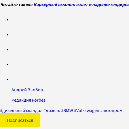
Читайте также:
Карьерный выхлоп: взлет и падение гендире
Андрей Злобин
Редакция Forbes
#
дизельный скандал
#
дизель
#
BMW
#
Volkswagen
#
автопром
Подписаться