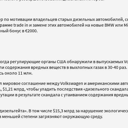
 по мотивации владельцев старых дизельных автомобилей, соо
грамме trade in и замене этих автомобилей на новые BMW или Min
ный бонус в €2000.
. Тогда регулирующие органы США обнаружили в выпускаемых V
и содержания вредных веществ в выхлопных газах в 30-40 раз
ь около 11 млн.
ил мировое соглашение между Volkswagen и американскими ав
 $1,21 млрд, чтобы уладить последствия «дизельного скандал
путации в результате скандала с утаиванием содержания вредн
«дизельгейта». В том числе $15,3 млрд за нарушение экологиче
 в меньшей степени загрязняют окружающую среду.