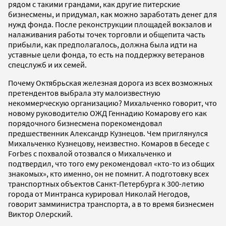
рядом с такими грандами, как другие питерские
бизнесмены, и придумал, как можно заработать денег для
нужд фонда. После реконструкции площадей вокзалов и
налаживания работы точек торговли и общепита часть
прибыли, как предполагалось, должна была идти на
уставные цели фонда, то есть на поддержку ветеранов
спецслужб и их семей.
Почему Октябрьская железная дорога из всех возможных
претендентов выбрала эту малоизвестную
некоммерческую организацию? Михальченко говорит, что
новому руководителю ОЖД Геннадию Комарову его как
порядочного бизнесмена порекомендовал
предшественник Александр Кузнецов. Чем приглянулся
Михальченко Кузнецову, неизвестно. Комаров в беседе с
Forbes с похвалой отозвался о Михальченко и
подтвердил, что того ему рекомендовал «кто-то из общих
знакомых», кто именно, он не помнит. А подготовку всех
транспортных объектов Санкт-Петербурга к 300-летию
города от Минтранса курировал Николай Негодов,
говорит замминистра транспорта, а в то время бизнесмен
Виктор Олерский.