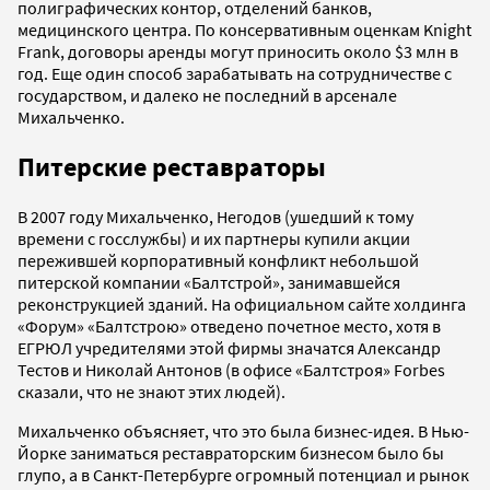
полиграфических контор, отделений банков,
медицинского центра. По консервативным оценкам Knight
Frank, договоры аренды могут приносить около $3 млн в
год. Еще один способ зарабатывать на сотрудничестве с
государством, и далеко не последний в арсенале
Михальченко.
Питерские реставраторы
В 2007 году Михальченко, Негодов (ушедший к тому
времени с госслужбы) и их партнеры купили акции
пережившей корпоративный конфликт небольшой
питерской компании «Балтстрой», занимавшейся
реконструкцией зданий. На официальном сайте холдинга
«Форум» «Балтстрою» отведено почетное место, хотя в
ЕГРЮЛ учредителями этой фирмы значатся Александр
Тестов и Николай Антонов (в офисе «Балтстроя» Forbes
сказали, что не знают этих людей).
Михальченко объясняет, что это была бизнес-идея. В Нью-
Йорке заниматься реставраторским бизнесом было бы
глупо, а в Санкт-Петербурге огромный потенциал и рынок