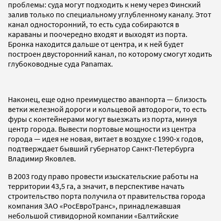
проблемы: суда могут подходить к нему через Финский
залив только по специальному углубленному каналу. Этот
канал односторонний, то есть суда собираются в
караваны и поочередно входят и выходят из порта.
Бронка находится дальше от центра, и к ней будет
построен двусторонний канал, по которому смогут ходить
глубоководные суда Panamax.
Наконец, еще одно преимущество аванпорта — близость
ветки железной дороги и кольцевой автодороги, то есть
фуры с контейнерами могут выезжать из порта, минуя
центр города. Вывести портовые мощности из центра
города — идея не новая, витает в воздухе с 1990-х годов,
подтверждает бывший губернатор Санкт-Петербурга
Владимир Яковлев.
В 2003 году право провести изыскательские работы на
территории 43,5 га, а значит, в перспективе начать
строительство порта получила от правительства города
компания ЗАО «РосЕвроТранс», принадлежавшая
небольшой стивидорной компании «Балтийские