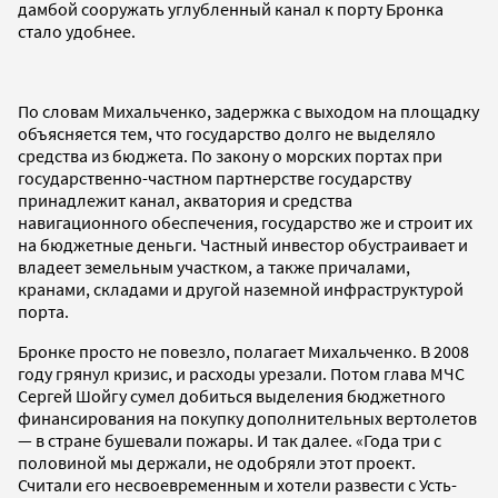
дамбой сооружать углубленный канал к порту Бронка
стало удобнее.
По словам Михальченко, задержка с выходом на площадку
объясняется тем, что государство долго не выделяло
средства из бюджета. По закону о морских портах при
государственно-частном партнерстве государству
принадлежит канал, акватория и средства
навигационного обеспечения, государство же и строит их
на бюджетные деньги. Частный инвестор обустраивает и
владеет земельным участком, а также причалами,
кранами, складами и другой наземной инфраструктурой
порта.
Бронке просто не повезло, полагает Михальченко. В 2008
году грянул кризис, и расходы урезали. Потом глава МЧС
Сергей Шойгу сумел добиться выделения бюджетного
финансирования на покупку дополнительных вертолетов
— в стране бушевали пожары. И так далее. «Года три с
половиной мы держали, не одобряли этот проект.
Считали его несвоевременным и хотели развести с Усть-