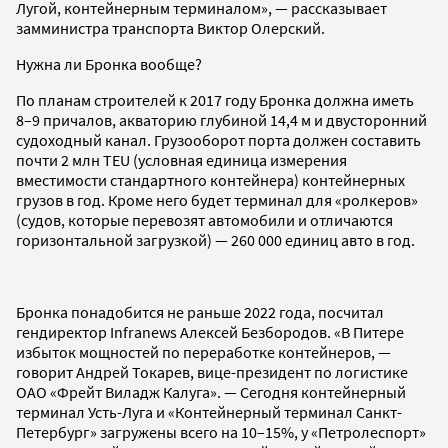
Лугой, контейнерным терминалом», — рассказывает
замминистра транспорта Виктор Олерский.
Нужна ли Бронка вообще?
По планам строителей к 2017 году Бронка должна иметь
8–9 причалов, акваторию глубиной 14,4 м и двусторонний
судоходный канал. Грузооборот порта должен составить
почти 2 млн TEU (условная единица измерения
вместимости стандартного контейнера) контейнерных
грузов в год. Кроме него будет терминал для «ролкеров»
(судов, которые перевозят автомобили и отличаются
горизонтальной загрузкой) — 260 000 единиц авто в год.
Бронка понадобится не раньше 2022 года, посчитал
гендиректор Infranews Алексей Безбородов. «В Питере
избыток мощностей по переработке контейнеров, —
говорит Андрей Токарев, вице-президент по логистике
ОАО «Фрейт Виладж Калуга». — Сегодня контейнерный
терминал Усть-Луга и «Контейнерный терминал Санкт-
Петербург» загружены всего на 10–15%, у «Петролеспорт»