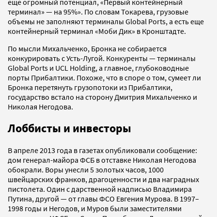
еще огромный потенциал, «Первый контейнерный
терминал» — на 95%». По словам Токарева, грузовые
объемы не заполняют терминалы Global Ports, а есть еще
контейнерный терминал «Моби Дик» в Кронштадте.
По мысли Михальченко, Бронка не собирается
конкурировать с Усть-Лугой. Конкуренты — терминалы
Global Ports и UCL Holding, а главное, глубоководные
порты Прибалтики. Похоже, что в споре о том, сумеет ли
Бронка перетянуть грузопотоки из Прибалтики,
государство встало на сторону Дмитрия Михальченко и
Николая Негодова.
Лоббисты и инвесторы
В апреле 2013 года в газетах опубликовали сообщение:
дом генерал-майора ФСБ в отставке Николая Негодова
обокрали. Воры унесли 5 золотых часов, 1000
швейцарских франков, драгоценности и два наградных
пистолета. Один с дарственной надписью Владимира
Путина, другой — от главы ФСО Евгения Мурова. В 1997–
1998 годы и Негодов, и Муров были заместителями