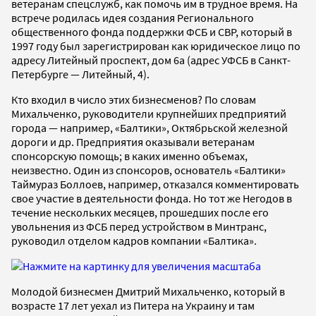
ветеранам спецслужб, как помочь им в трудное время. На
встрече родилась идея создания Регионального
общественного фонда поддержки ФСБ и СВР, который в
1997 году был зарегистрирован как юридическое лицо по
адресу Литейный проспект, дом 6а (адрес УФСБ в Санкт-
Петербурге — Литейный, 4).
Кто входил в число этих бизнесменов? По словам
Михальченко, руководители крупнейших предприятий
города — например, «Балтики», Октябрьской железной
дороги и др. Предприятия оказывали ветеранам
спонсорскую помощь; в каких именно объемах,
неизвестно. Один из спонсоров, основатель «Балтики»
Таймураз Боллоев, например, отказался комментировать
свое участие в деятельности фонда. Но тот же Негодов в
течение нескольких месяцев, прошедших после его
увольнения из ФСБ перед устройством в Минтранс,
руководил отделом кадров компании «Балтика».
Молодой бизнесмен Дмитрий Михальченко, который в
возрасте 17 лет уехал из Питера на Украину и там