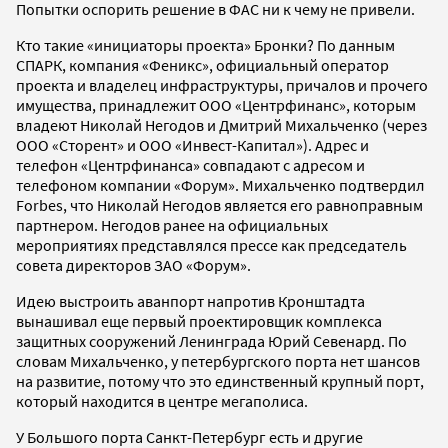
Попытки оспорить решение в ФАС ни к чему не привели.
Кто такие «инициаторы проекта» Бронки? По данным
СПАРК, компания «Феникс», официальный оператор
проекта и владелец инфраструктуры, причалов и прочего
имущества, принадлежит ООО «Центрфинанс», которым
владеют Николай Негодов и Дмитрий Михальченко (через
ООО «Сторент» и ООО «Инвест-Капитал»). Адрес и
телефон «Центрфинанса» совпадают с адресом и
телефоном компании «Форум». Михальченко подтвердил
Forbes, что Николай Негодов является его равноправным
партнером. Негодов ранее на официальных
мероприятиях представлялся прессе как председатель
совета директоров ЗАО «Форум».
Идею выстроить аванпорт напротив Кронштадта
вынашивал еще первый проектировщик комплекса
защитных сооружений Ленинграда Юрий Севенард. По
словам Михальченко, у петербургского порта нет шансов
на развитие, потому что это единственный крупный порт,
который находится в центре мегаполиса.
У Большого порта Санкт-Петербург есть и другие