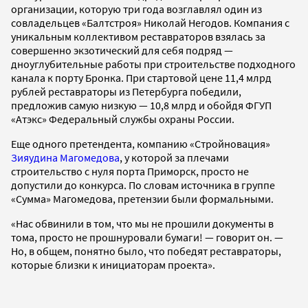
организации, которую три года возглавлял один из
совладельцев «Балтстроя» Николай Негодов. Компания с
уникальным коллективом реставраторов взялась за
совершенно экзотический для себя подряд —
дноуглубительные работы при строительстве подходного
канала к порту Бронка. При стартовой цене 11,4 млрд
рублей реставраторы из Петербурга победили,
предложив самую низкую — 10,8 млрд и обойдя ФГУП
«Атэкс» Федеральный службы охраны России.
Еще одного претендента, компанию «Стройновация»
Зияудина Магомедова
, у которой за плечами
строительство с нуля порта Приморск, просто не
допустили до конкурса. По словам источника в группе
«Сумма» Магомедова, претензии были формальными.
«Нас обвинили в том, что мы не прошили документы в
тома, просто не прошнуровали бумаги! — говорит он. —
Но, в общем, понятно было, что победят реставраторы,
которые близки к инициаторам проекта».