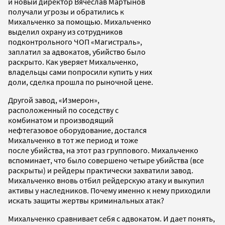
и новый директор Вячеслав Мартынов
получали угрозы и обратились к
Михальченко за помощью. Михальченко
выделил охрану из сотрудников
подконтрольного ЧОП «Магистраль»,
заплатил за адвокатов, убийство было
раскрыто. Как уверяет Михальченко,
владельцы сами попросили купить у них
доли, сделка прошла по рыночной цене.
Другой завод, «Измерон»,
расположенный по соседству с
комбинатом и производящий
нефтегазовое оборудование, достался
Михальченко в тот же период и тоже
после убийства, на этот раз группового. Михальченко
вспоминает, что было совершено четыре убийства (все
раскрыты) и рейдеры практически захватили завод.
Михальченко вновь отбил рейдерскую атаку и выкупил
активы у наследников. Почему именно к нему приходили
искать защиты жертвы криминальных атак?
Михальченко сравнивает себя с адвокатом. И дает понять,