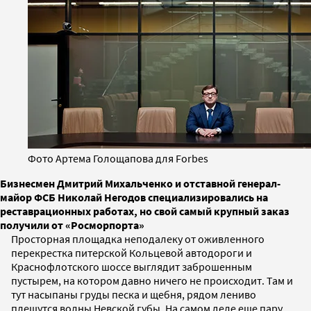
Фото Артема Голощапова для Forbes
Бизнесмен Дмитрий Михальченко и отставной генерал-
майор ФСБ Николай Негодов специализировались на
реставрационных работах, но свой самый крупный заказ
получили от «Росморпорта»
Просторная площадка неподалеку от оживленного
перекрестка питерской Кольцевой автодороги и
Краснофлотского шоссе выглядит заброшенным
пустырем, на котором давно ничего не происходит. Там и
тут насыпаны груды песка и щебня, рядом лениво
плещутся волны Невской губы. На самом деле еще пару