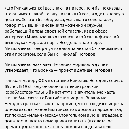
«Его [Михальченко] все знают в Питере, но я бы не сказал,
что он имеет какой-то внушительный вес, входит в первую
десятку. Хотя он бы обиделся, услышав о себе такое», —
говорит бывший чиновник таможенной службы,
работающий в транспортной отрасли. Как в сфере
интересов Михальченко оказался такой специфический
бизнес, как морской порт? Все дело в партнере.
Михальченко говорит, что никогда не стал бы заниматься
этим проектом, если бы не Николай Негодов.
Михальченко называет Негодова моряком в душе и
утверждает, что Бронка — проект и детище Негодова.
Генерал-майору ФСБ в отставке Николаю Негодову сейчас
65 лет. В 1973 году он окончил Ленинградский
кораблестроительный институт и значительную часть
жизни был связан с Балтийским морем. Знакомые
Негодова рассказывают, например, что он ходил в море на
одном из флагманов Балтийского морского пароходства,
теплоходе «Ильич» между Стокгольмом и Ленинградом, в
должности пятого помощника капитана (в советское
время эту должность часто занимали представители