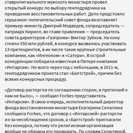
ставропигиального мужского монастыря провел
открытый конкурс по выбору генподрядчика на
проведение восстановительных работ. Дело предстояло
серьезное: попечительский совет фонда возглавляет
премьер-министр Дмитрий Медведев, сопредседатель —
патриарх Кирилл, во главе правления — председатель
совета директоров «Газпрома» Виктор Зубков. На кону
стояло 550 млн рублей, в конкурсе вызвались участвовать
13 претендентов, в их числе такие крупные строительные
компании, как «Ингеоком» и «Сатори». В острой
конкуренции победила известная в Питере компания
«Интарсия». Но всего через год с небольшим, в 2011-м,
генподрядчиком проекта стал «Балтстрой», причем без
всяких конкурсных процедур.
«Договор расторгли по соглашению сторон, и претензий к
нам не было», — сообщил Forbes представитель
«Интарсии». В свою очередь, исполнительный директор
фонда восстановления монастыря Екатерина Селютина
сообщила Forbes, что договор с «Интарсией» расторгли
из-за несоблюдения сроков, а «Балтстрой» пригласили
без конкурса, потому что религиозная организация
вообще не обязана его проводить. По словам Селютиной,