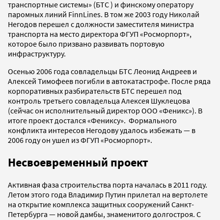
транспортные системы» (БТС ) и финскому оператору
паромных линий FinnLines. В том же 2003 году Николай
Негодов перешел с должности заместителя министра
транспорта на место директора ФГУП «Росморпорт»,
которое было призвано развивать портовую
инфраструктуру.
Осенью 2006 года совладельцы БТС Леонид Андреев и
Алексей Тимофеев погибли в автокатастрофе. После ряда
корпоративных разбирательств БТС перешел под
контроль третьего совладельца Алексея Шуклецова
(сейчас он исполнительный директор ООО «Феникс»). В
итоге проект достался «Фениксу». Формального
конфликта интересов Негодову удалось избежать — в
2006 году он ушел из ФГУП «Росморпорт».
Несвоевременный проект
Активная фаза строительства порта началась в 2011 году.
Летом этого года Владимир Путин прилетал на вертолете
на открытие комплекса защитных сооружений Санкт-
Петербурга — новой дамбы, знаменитого долгостроя. С