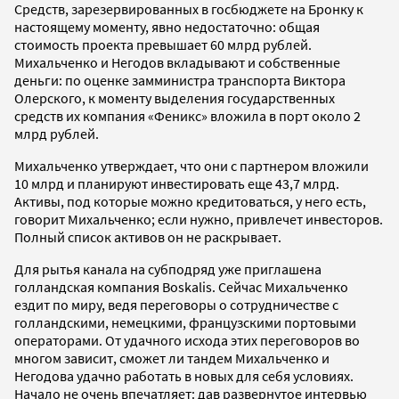
Средств, зарезервированных в госбюджете на Бронку к
настоящему моменту, явно недостаточно: общая
стоимость проекта превышает 60 млрд рублей.
Михальченко и Негодов вкладывают и собственные
деньги: по оценке замминистра транспорта Виктора
Олерского, к моменту выделения государственных
средств их компания «Феникс» вложила в порт около 2
млрд рублей.
Михальченко утверждает, что они с партнером вложили
10 млрд и планируют инвестировать еще 43,7 млрд.
Активы, под которые можно кредитоваться, у него есть,
говорит Михальченко; если нужно, привлечет инвесторов.
Полный список активов он не раскрывает.
Для рытья канала на субподряд уже приглашена
голландская компания Boskalis. Сейчас Михальченко
ездит по миру, ведя переговоры о сотрудничестве с
голландскими, немецкими, французскими портовыми
операторами. От удачного исхода этих переговоров во
многом зависит, сможет ли тандем Михальченко и
Негодова удачно работать в новых для себя условиях.
Начало не очень впечатляет: дав развернутое интервью