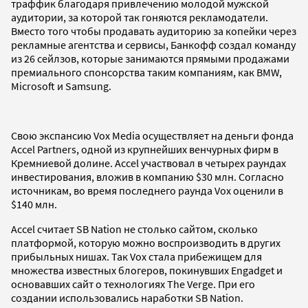
траффик благодаря привлечению молодой мужской
аудитории, за которой так гоняются рекламодатели.
Вместо того чтобы продавать аудиторию за копейки через
рекламные агентства и сервисы, Банкофф создал команду
из 26 сейлзов, которые занимаются прямыми продажами
премиального спонсорства таким компаниям, как BMW,
Microsoft и Samsung.
Свою экспансию Vox Media осуществляет на деньги фонда
Accel Partners, одной из крупнейших венчурных фирм в
Кремниевой долине. Accel участвовал в четырех раундах
инвестирования, вложив в компанию $30 млн. Согласно
источникам, во время последнего раунда Vox оценили в
$140 млн.
Accel считает SB Nation не столько сайтом, сколько
платформой, которую можно воспроизводить в других
прибыльных нишах. Так Vox стала прибежищем для
множества известных блогеров, покинувших Engadget и
основавших сайт о технологиях The Verge. При его
создании использовались наработки SB Nation.