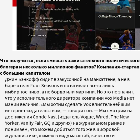
Что получится, если смешать зажигательного политического
блогера и несколько миллионов фанатов? Компания-стартап
с большим капиталом
Джим Бэнкофф сидит в закусочной на Манхэттене, а не в
баре отеля Four Seasons и потягивает всего лишь
имбирное пиво, а не бордо или мартини. Но это не значит,
что у исполнительного директора компании Vox Media нет
мании величия. «Мы хотим сделать Vox влиятельнейшим
интернет-издательством, — говорит он. — Мы смотрим на
достижения Conde Nast (издатель Vogue, Wired, The New
Yorker, Vanity Fair, GQ и других) на журнальном рынке и
понимаем, что можем добиться того же в цифровой
журналистике, я имею в виду масштаб, качество и