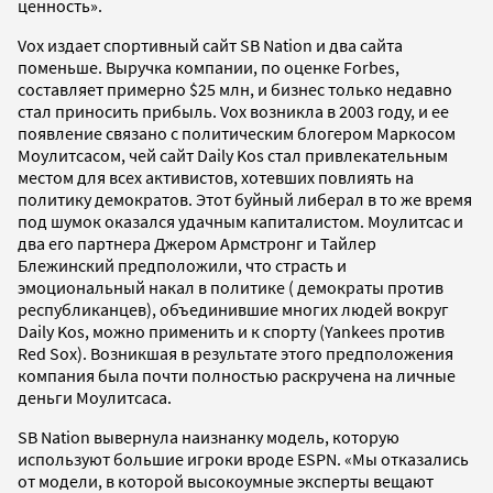
ценность».
Vox издает спортивный сайт SB Nation и два сайта
поменьше. Выручка компании, по оценке Forbes,
составляет примерно $25 млн, и бизнес только недавно
стал приносить прибыль. Vox возникла в 2003 году, и ее
появление связано с политическим блогером Маркосом
Моулитсасом, чей сайт Daily Kos стал привлекательным
местом для всех активистов, хотевших повлиять на
политику демократов. Этот буйный либерал в то же время
под шумок оказался удачным капиталистом. Моулитсас и
два его партнера Джером Армстронг и Тайлер
Блежинский предположили, что страсть и
эмоциональный накал в политике ( демократы против
республиканцев), объединившие многих людей вокруг
Daily Kos, можно применить и к спорту (Yankees против
Red Sox). Возникшая в результате этого предположения
компания была почти полностью раскручена на личные
деньги Моулитсаса.
SB Nation вывернула наизнанку модель, которую
используют большие игроки вроде ESPN. «Мы отказались
от модели, в которой высокоумные эксперты вещают