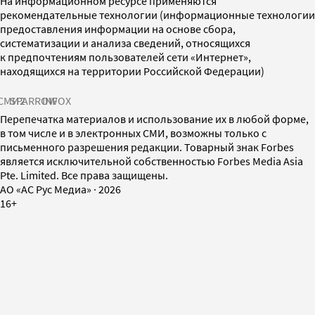
На информационном ресурсе применяются
рекомендательные технологии (информационные технологии
предоставления информации на основе сбора,
систематизации и анализа сведений, относящихся
к предпочтениям пользователей сети «Интернет»,
находящихся на территории Российской Федерации)
СМИ2
SPARROW
INFOX
Перепечатка материалов и использование их в любой форме,
в том числе и в электронных СМИ, возможны только с
письменного разрешения редакции. Товарный знак Forbes
является исключительной собственностью Forbes Media Asia
Pte. Limited. Все права защищены.
AO «АС Рус Медиа»
·
2026
16+