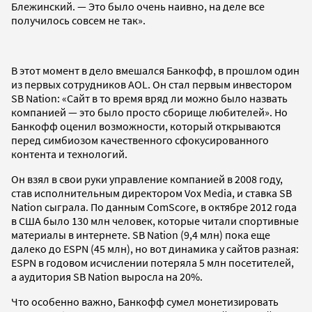
Блежинский. — Это было очень наивно, на деле все
получилось совсем не так».
В этот момент в дело вмешался Банкофф, в прошлом один
из первых сотрудников AOL. Он стал первым инвестором
SB Nation: «Сайт в то время вряд ли можно было назвать
компанией — это было просто сборище любителей». Но
Банкофф оценил возможности, который открываются
перед симбиозом качественного сфокусированного
контента и технологий.
Он взял в свои руки управление компанией в 2008 году,
став исполнительным директором Vox Media, и ставка SB
Nation сыграла. По данным ComScore, в октябре 2012 года
в США было 130 млн человек, которые читали спортивные
материалы в интернете. SB Nation (9,4 млн) пока еще
далеко до ESPN (45 млн), но вот динамика у сайтов разная:
ESPN в годовом исчислении потеряла 5 млн посетителей,
а аудитория SB Nation выросла на 20%.
Что особенно важно, Банкофф сумел монетизировать