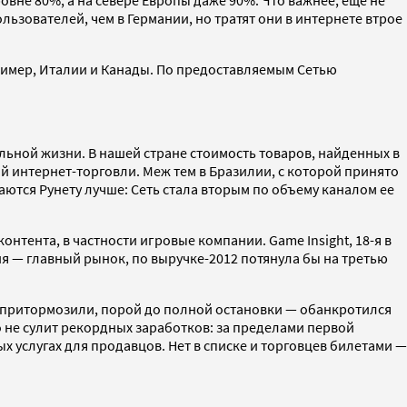
зователей, чем в Германии, но тратят они в интернете втрое
пример, Италии и Канады. По предоставляемым Сетью
альной жизни. В нашей стране стоимость товаров, найденных в
той интернет-торговли. Меж тем в Бразилии, с которой принято
аются Рунету лучше: Сеть стала вторым по объему каналом ее
онтента, в частности игровые компании. Game Insight, 18-я в
сия — главный рынок, по выручке-2012 потянула бы на третью
 притормозили, порой до полной остановки — обанкротился
о не сулит рекордных заработков: за пределами первой
х услугах для продавцов. Нет в списке и торговцев билетами —