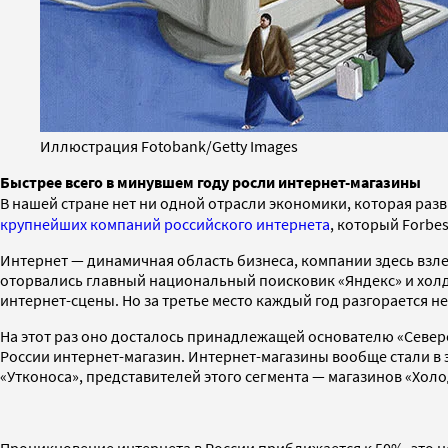
Иллюстрация Fotobank/Getty Images
Быстрее всего в минувшем году росли интернет-магазины
В нашей стране нет ни одной отрасли экономики, которая разв
крупнейших компаний российского интернета
, который Forbes
Интернет — динамичная область бизнеса, компании здесь взле
оторвались главный национальный поисковик «Яндекс» и холди
интернет-сцены. Но за третье место каждый год разгорается н
На этот раз оно досталось принадлежащей основателю «Северс
России интернет-магазин. Интернет-магазины вообще стали в 
«Утконоса», представителей этого сегмента — магазинов «Холод
Проникновение интернета в России приближается к 50%, это не