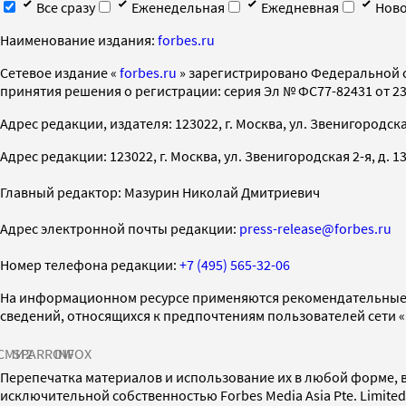
Все сразу
Еженедельная
Ежедневная
Ново
Наименование издания:
forbes.ru
Cетевое издание «
forbes.ru
» зарегистрировано Федеральной 
принятия решения о регистрации: серия Эл № ФС77-82431 от 23 
Адрес редакции, издателя: 123022, г. Москва, ул. Звенигородская 2-
Адрес редакции: 123022, г. Москва, ул. Звенигородская 2-я, д. 13, с
Главный редактор: Мазурин Николай Дмитриевич
Адрес электронной почты редакции:
press-release@forbes.ru
Номер телефона редакции:
+7 (495) 565-32-06
На информационном ресурсе применяются рекомендательные 
сведений, относящихся к предпочтениям пользователей сети 
СМИ2
SPARROW
INFOX
Перепечатка материалов и использование их в любой форме, в
исключительной собственностью Forbes Media Asia Pte. Limite