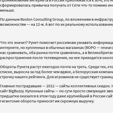
сформировалась привычка получать от Сети что-то помимо инф
меньше.
По данным Boston Consulting Group, по вложениям в инфрастр
возможностям — на 12-м. А вот по их реальному использованию
Что это значит? Рунет помогает россиянам узнавать информаци
интернете, но купленных в обычных магазинах (ROPO — research
нас сравнивать, оба рынка почти сравнялись, а в Великобрит
распространения после телевидения, на нее приходится около
Обороты Рунета растут ежегодно почти на треть. Среди тех, кт
списке, выросла за год более чем вдвое, а белорусская компан
строчку нашего рейтинга. Для игровиков не существует границ
Главные пострадавшие — 2012 — сайты коллективных скидок. 
сайт BigBuzzy. Купонные сайты — по сути просто связующее з
тридцатки оказался в этом году даже крупнейший в России сай
гигантские обороты приносят им скромную выручку.