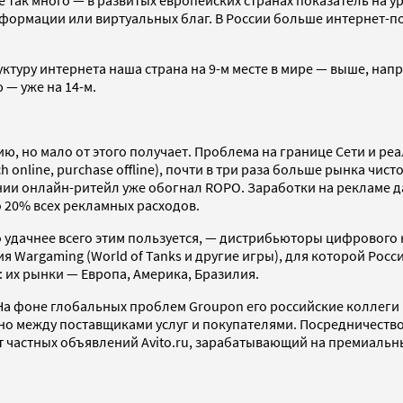
ормации или виртуальных благ. В России больше интернет-поль
уктуру интернета наша страна на 9-м месте в мире — выше, на
 — уже на 14-м.
ю, но мало от этого получает. Проблема на границе Сети и ре
 online, purchase offline), почти в три раза больше рынка чис
ании онлайн-ритейл уже обогнал ROPO. Заработки на рекламе д
 20% всех рекламных расходов.
о удачнее всего этим пользуется, — дистрибьюторы цифрового к
ия Wargaming (World of Tanks и другие игры), для которой Рос
: их рынки — Европа, Америка, Бразилия.
На фоне глобальных проблем Groupon его российские коллеги
вено между поставщиками услуг и покупателями. Посредничеств
т частных объявлений Avito.ru, зарабатывающий на премиальны