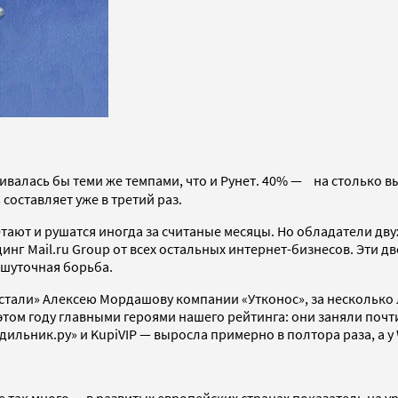
ивалась бы теми же темпами, что и Рунет. 40% — на столько в
 составляет уже в третий раз.
тают и рушатся иногда за считаные месяцы. Но обладатели дв
нг Mail.ru Group от всех остальных интернет-бизнесов. Эти д
ешуточная борьба.
тали» Алексею Мордашову компании «Утконос», за несколько л
этом году главными героями нашего рейтинга: они заняли почт
ильник.ру» и KupiVIP — выросла примерно в полтора раза, а у W
 так много — в развитых европейских странах показатель на ур