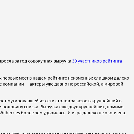
ыросла за год совокупная выручка
30 участников рейтинга
ух первых мест в нашем рейтинге неизменны: слишком далеко
ве компании — актеры уже давно не российской, а мировой
ет мутировавшей из сети столов заказов в крупнейший в
и половину списка. Выручка еще двух крупнейших, помимо
ilberries более чем удвоилась. И игра далеко не окончена.
овне 80%, а на севере Европы даже 90%. Что важнее, еще не