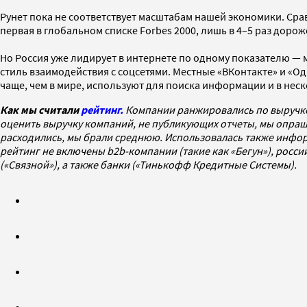
Рунет пока не соответствует масштабам нашей экономики. Сра
первая в глобальном списке Forbes 2000, лишь в 4–5 раз дорож
Но Россия уже лидирует в интернете по одному показателю — 
стиль взаимодействия с соцсетями. Местные «ВКонтакте» и «Од
чаще, чем в мире, используют для поиска информации и в не
Как мы считали
рейтинг.
Компании ранжировались по выручке, 
оценить выручку компаний, не публикующих отчеты, мы опраш
расходились, мы брали среднюю. Использовалась также инфор
рейтинг не включены b2b-компании (такие как «Бегун»), рос
(«Связной»), а также банки («Тинькофф Кредитные Системы).