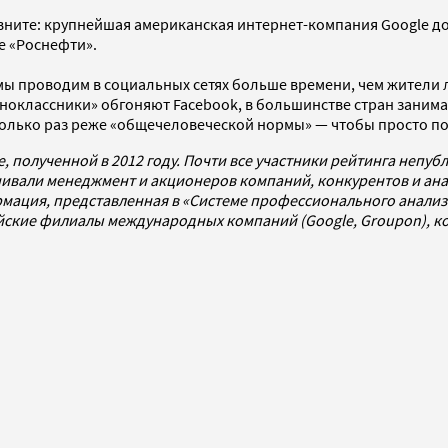
вните: крупнейшая американская интернет-компания Google дор
е «Роснефти».
мы проводим в социальных сетях больше времени, чем жители л
ноклассники» обгоняют Facebook, в большинстве стран занимаю
сколько раз реже «общечеловеческой нормы» — чтобы просто п
полученной в 2012 году. Почти все участники рейтинга непуб
ивали менеджмент и акционеров компаний, конкурентов и ана
мация, представленная в «Системе профессионального анализа
сийские филиалы международных компаний (Google, Groupon), 