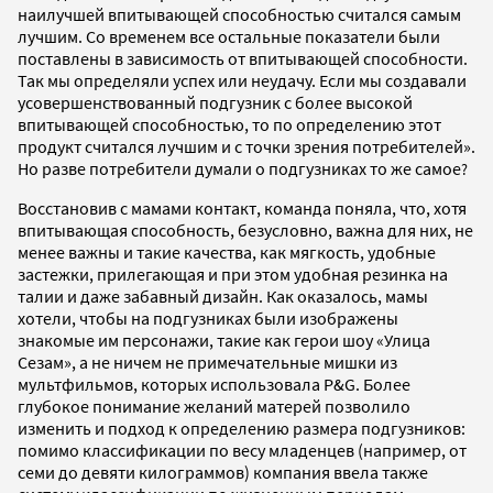
наилучшей впитывающей способностью считался самым
лучшим. Со временем все остальные показатели были
поставлены в зависимость от впитывающей способности.
Так мы определяли успех или неудачу. Если мы создавали
усовершенствованный подгузник с более высокой
впитывающей способностью, то по определению этот
продукт считался лучшим и с точки зрения потребителей».
Но разве потребители думали о подгузниках то же самое
?
Восстановив с мамами контакт, команда поняла, что, хотя
впитывающая способность, безусловно, важна для них, не
менее важны и такие качества, как мягкость, удобные
застежки, прилегающая и при этом удобная резинка на
талии и даже забавный дизайн. Как оказалось, мамы
хотели, чтобы на подгузниках были изображены
знакомые им персонажи, такие как герои шоу «Улица
Сезам», а не ничем не примечательные мишки из
мультфильмов, которых использовала P&G. Более
глубокое понимание желаний матерей позволило
изменить и подход к определению размера подгузников:
помимо классификации по весу младенцев (например, от
семи до девяти килограммов) компания ввела также