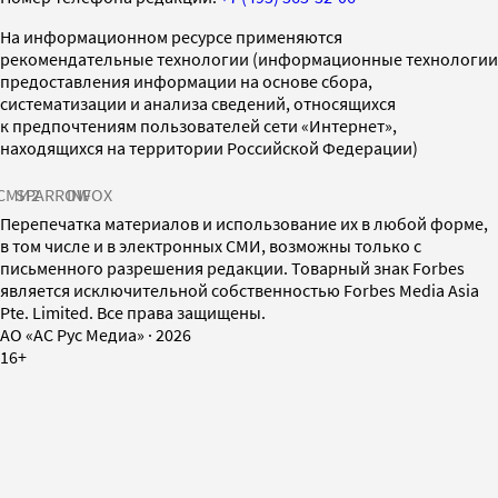
На информационном ресурсе применяются
рекомендательные технологии (информационные технологии
предоставления информации на основе сбора,
систематизации и анализа сведений, относящихся
к предпочтениям пользователей сети «Интернет»,
находящихся на территории Российской Федерации)
СМИ2
SPARROW
INFOX
Перепечатка материалов и использование их в любой форме,
в том числе и в электронных СМИ, возможны только с
письменного разрешения редакции. Товарный знак Forbes
является исключительной собственностью Forbes Media Asia
Pte. Limited. Все права защищены.
AO «АС Рус Медиа»
·
2026
16+