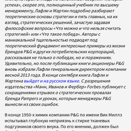
успеха», скорее это, полноценный учебник по высшему
менеджменту, Лафли и Мартин подробно разбирают
теоретические основы стратегии и пять главных, на их
взгляд, стратегических решений, зачастую задавая
философские вопросы «Что можно и что нельзя считать
стратегией» или «Что такое победа». Авторы с
маниакальной тщательностью подводят под
теоретический фундамент интересные примеры из жизни
брендов P&G и других потребительских корпораций,
рассказывая не только о победах, но и поражениях.
Удивительно, но после публикации книги акционеры P&G
вновь избрали Лафли генеральным директором компании
весной 2013 года. В конце сентября книга Лафли и
Мартина
выйдет и на русском языке
. С разрешения
издательства «Манн, Иванов и Фербер» Forbes публикует с
сокращениями отрывок о стратегических провалах
бренда Pampers и уроках, которые менеджеры P&G
вынесли из своих ошибок.
В конце 1950-х химик компании P&G по имени Вик Миллз
испытывал глубокую неприязнь к стирке тканевых
подгузников своего внука. По его мнению, должен был