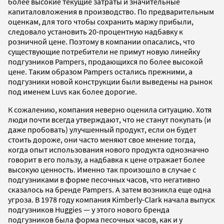
более высокие текущие затраты и значительные
капиталовложения в производство. По предварительным
оценкам, для того чтобы сохранить маржу прибыли,
следовало установить 20-процентную надбавку к
розничной цене. Поэтому в компании опасались, что
существующие потребители не примут новую линейку
подгузников Pampers, продающихся по более высокой
цене. Таким образом Pampers остались прежними, а
подгузники новой конструкции были выведены на рынок
под именем Luvs как более дорогие.
К сожалению, компания неверно оценила ситуацию. Хотя
люди почти всегда утверждают, что не станут покупать (и
даже пробовать) улучшенный продукт, если он будет
стоить дороже, они часто меняют свое мнение тогда,
когда опыт использования нового продукта однозначно
говорит в его пользу, а надбавка к цене отражает более
высокую ценность. Именно так произошло в случае с
подгузниками в форме песочных часов, что негативно
сказалось на бренде Pampers. А затем возникла еще одна
угроза. В 1978 году компания Kimberly-Clark начала выпуск
подгузников Huggies — у этого нового бренда
подгузников была форма песочных часов, как и у