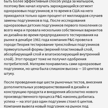
быть более эффективный способ ухода за малышом,
поэтому Вик начал изучать зарождающийся сегмент
одноразовых подгузников; в то время в США на него
приходился только один процент от миллиардов случаев
замены подгузников в год. После исследования
одноразовых детских подгузников первого поколения со
всего мира и провала нескольких собственных вариантов
их дизайна во время предпродажного тестирования на
рынке в декабре 1961 года компания P&G провела в
городе Пеория тестирование трехслойных подгузников
прямоугольной формы (верхний пластиковый слой,
абсорбирующий слой и влагоизолирующий внутренний
слой). Этот продукт тоже не получил одобрения
потребителей. Матерям понравились сами одноразовые
подгузники, но цена была слишком высока — 10 центов за
штуку.
После проведения еще шести рыночных тестов, внесения
дополнительных усовершенствований в дизайн и
конструкцию продукта и внедрения абсолютно нового
производственного процесса P&G наконец добилась
успеха — на этот раз один подгузник стоил 6 центов.
Компания вывела новый подгузник на рынок под