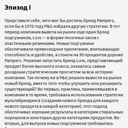
Эпизод I
Представьте себе, чего мог бы достичь бренд Pampers,
если бы в 1976 году P&G избрала другую стратегию. В тот
период компания вывела на рынок еще один бренд
подгузников, Luvs — в форме песочных часов с
эластичными резинками. Новые подгузники
обеспечивали превосходное прилегание, впитывающую
способность и удобство, а стоили на 30 процентов дороже
Pampers. Решение запустить бренд Luvs, представляющий
продукт более высокого класса, оказалось самым
досадным стратегическим просчетом за всю историю
компании. Так почему же в P&G решили вывести на рынок
новый бренд, вместо того чтобы улучшить или расширить
существующий? Во-первых, практика, применявшаяся в
компании в то время, требовала использования стратегии
мультибрендинга (создания нового бренда для каждого
нового продукта в каждой категории): этот подход
обеспечивал хорошие результаты в категории стиральных
порошков и некоторых других категориях продуктов. Во-
вторых, для выпуска новых подгузников требовались