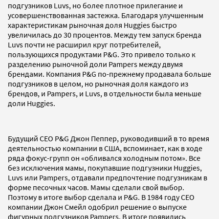
подгузников Luvs, но более плотное прилегание и
усовершенствованная застежка. Благодаря улучшенным
характеристикам рыночная доля Huggies быстро
увеличилась до 30 процентов. Между тем запуск бренда
Luvs почти не расширил круг потребителей,
пользующихся продуктами P&G. Это привело только к
разделению рыночной доли Pampers между двумя
брендами. Компания P&G по-прежнему продавала больше
подгузников в целом, но рыночная доля каждого из
брендов, и Pampers, и Luvs, в отдельности была меньше
доли Huggies.
Будущий СЕО P&G Джон Пеппер, руководивший в то время
деятельностью компании в США, вспоминает, как в ходе
ряда фокус-групп он «обливался холодным потом». Все
без исключения мамы, покупавшие подгузники Huggies,
Luvs или Pampers, отдавали предпочтение подгузникам в
форме песочных часов. Мамы сделали свой выбор.
Поэтому в итоге выбор сделала и P&G. В 1984 году CEO
компании Джон Смейл одобрил решение о выпуске
фигурных подгузников Pampers. В итоге появились