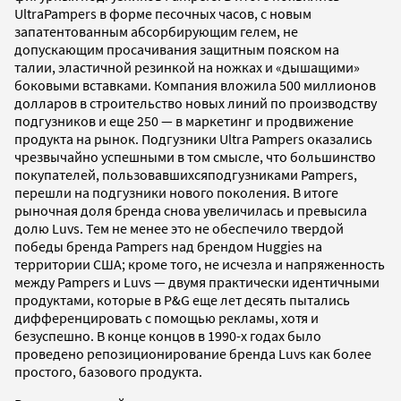
UltraPampers в форме песочных часов, с новым
запатентованным абсорбирующим гелем, не
допускающим просачивания защитным пояском на
талии, эластичной резинкой на ножках и «дышащими»
боковыми вставками. Компания вложила 500 миллионов
долларов в строительство новых линий по производству
подгузников и еще 250 — в маркетинг и продвижение
продукта на рынок. Подгузники Ultra Pampers оказались
чрезвычайно успешными в том смысле, что большинство
покупателей, пользовавшихсяподгузниками Pampers,
перешли на подгузники нового поколения. В итоге
рыночная доля бренда снова увеличилась и превысила
долю Luvs. Тем не менее это не обеспечило твердой
победы бренда Pampers над брендом Huggies на
территории США; кроме того, не исчезла и напряженность
между Pampers и Luvs — двумя практически идентичными
продуктами, которые в P&G еще лет десять пытались
дифференцировать с помощью рекламы, хотя и
безуспешно. В конце концов в 1990-х годах было
проведено репозиционирование бренда Luvs как более
простого, базового продукта.