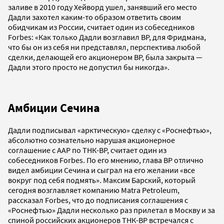
заливе в 2010 году Хейворд ушел, занявший его место
Дадли захотел каким-то образом ответить своим
обидчикам из России, считает один из собеседников
Forbes: «Как только Дадли возглавил BP, для Фридмана,
что бы он из себя ни представлял, перспектива любой
сделки, делающей его акционером BP, была закрыта —
Дадли этого просто не допустил бы никогда».
Амбиции Сечина
Дадли подписывал «арктическую» сделку с «Роснефтью»,
абсолютно сознательно нарушая акционерное
соглашение с ААР по ТНК-ВР, считает один из
собеседников Forbes. По его мнению, глава ВР отлично
видел амбиции Сечина и сыграл на его желании «все
вокруг под себя подмять». Максим Барский, который
сегодня возглавляет компанию Matra Petroleum,
рассказал Forbes, что до подписания соглашения с
«Роснефтью» Дадли несколько раз прилетал в Москву и за
спиной российских акционеров ТНК-ВР встречался с