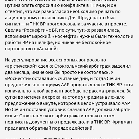
Путина опять спросили о конфликте в ТНК-ВР, и он
ответил, что все разногласия необходимо решать по
акционерному соглашению. Для Шредера это был
сигнал — и ТНК-ВР проголосовала за участие в проекте.
Сделка «Роснефти» с ВР, по сути, тут же развалилась,
вспоминает Барский. «Роснефти» нужны были технологии
работы ВР на шельфе, но никак не беспокойное
партнерство с «Альфой».
На урегулирование всех спорных вопросов по
«арктической» сделке Стокгольмский арбитраж выделил
два месяца, иначе она бы просто не состоялась. У
«Роснефти» оставались считаные дни, и тогда Сечин
предложил консорциуму ААР продать долю в ТНК-ВР, хотя
изначально такой вариант вообще не рассматривался. За
сутки до истечения срока на столе у Фридмана лежало
предложение о выкупе, которое в целом устраивало ААР.
Но Сечин поставил условие: сначала ААР должна забрать
иск из Стокгольмского арбитража и только потом
подписать документы о продаже доли в ТНК-ВР. Фридман
предлагал обратный порядок действий.