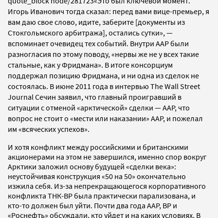
quote_block node/281723
«Это был ключевой момент.
Игорь Иванович тогда сказал: перед вами вице-премьер, я
вам даю свое слово, идите, заберите [документы из
Стокгольмского арбитража], остались сутки», —
вспоминает очевидец тех событий. Внутри ААР были
разногласия по этому поводу, «нервы же не у всех такие
стальные, как у Фридмана». В итоге консорциум
поддержал позицию Фридмана, и ни одна из сделок не
состоялась. В июне 2011 года в интервью The Wall Street
Journal Сечин заявил, что главный проигравший в
ситуации с отменой «арктической» сделки — ААР, что
вопрос не стоит о «мести или наказании» ААР, и пожелал
им «всяческих успехов».
И хотя конфликт между российскими и британскими
акционерами на этом не завершился, именно спор вокруг
Арктики заложил основу будущей «сделки века»:
неустойчивая конструкция «50 на 50» окончательно
изжила себя. Из-за непрекращающегося корпоративного
конфликта ТНК-ВР была практически парализована, и
кто-то должен был уйти. Почти два года ААР, ВР и
«Роснефть» обсуждали, кто уйдет и на каких условиях. В