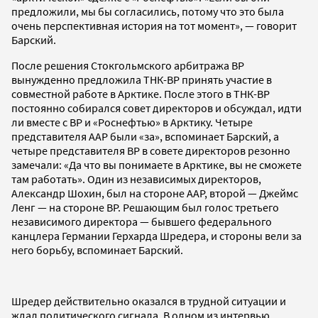
предложили, мы бы согласились, потому что это была
очень перспективная история на тот момент», — говорит
Барский.
После решения Стокгольмского арбитража ВР
вынужденно предложила ТНК-ВР принять участие в
совместной работе в Арктике. После этого в ТНК-ВР
постоянно собирался совет директоров и обсуждал, идти
ли вместе с ВР и «Роснефтью» в Арктику. Четыре
представителя ААР были «за», вспоминает Барский, а
четыре представителя ВР в совете директоров резонно
замечали: «Да что вы понимаете в Арктике, вы не сможете
там работать». Один из независимых директоров,
Александр Шохин, был на стороне ААР, второй — Джеймс
Ленг — на стороне ВР. Решающим был голос третьего
независимого директора — бывшего федерального
канцлера Германии Герхарда Шредера, и стороны вели за
него борьбу, вспоминает Барский.
Шредер действительно оказался в трудной ситуации и
ждал политического сигнала. В одном из интервью