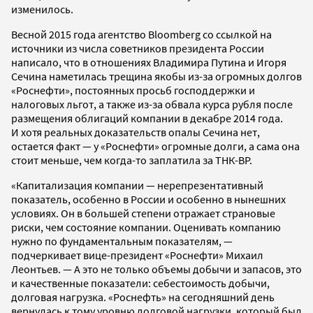
изменилось.
Весной 2015 года агентство Bloomberg со ссылкой на
источники из числа советников президента России
написало, что в отношениях Владимира Путина и Игоря
Сечина наметилась трещина якобы из-за огромных долгов
«Роснефти», постоянных просьб господдержки и
налоговых льгот, а также из-за обвала курса рубля после
размещения облигаций компании в декабре 2014 года.
И хотя реальных доказательств опалы Сечина нет,
остается факт — у «Роснефти» огромные долги, а сама она
стоит меньше, чем когда-то заплатила за ТНК-ВР.
«Капитализация компании — нерепрезентативный
показатель, особенно в России и особенно в нынешних
условиях. Он в большей степени отражает страновые
риски, чем состояние компании. Оценивать компанию
нужно по фундаментальным показателям, —
подчеркивает вице-президент «Роснефти» Михаил
Леонтьев. — А это не только объемы добычи и запасов, это
и качественные показатели: себестоимость добычи,
долговая нагрузка. «Роснефть» на сегодняшний день
вернулась к тому уровню долговой нагрузки, который был