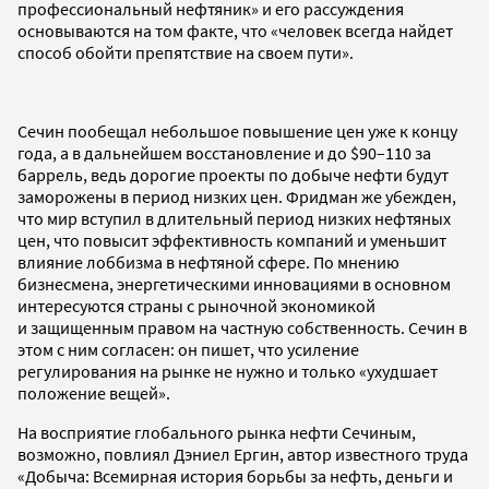
профессиональный нефтяник» и его рассуждения
основываются на том факте, что «человек всегда найдет
способ обойти препятствие на своем пути».
Сечин пообещал небольшое повышение цен уже к концу
года, а в дальнейшем восстановление и до $90–110 за
баррель, ведь дорогие проекты по добыче нефти будут
заморожены в период низких цен. Фридман же убежден,
что мир вступил в длительный период низких нефтяных
цен, что повысит эффективность компаний и уменьшит
влияние лоббизма в нефтяной сфере. По мнению
бизнесмена, энергетическими инновациями в основном
интересуются страны с рыночной экономикой
и защищенным правом на частную собственность. Сечин в
этом с ним согласен: он пишет, что усиление
регулирования на рынке не нужно и только «ухудшает
положение вещей».
На восприятие глобального рынка нефти Сечиным,
возможно, повлиял Дэниел Ергин, автор известного труда
«Добыча: Всемирная история борьбы за нефть, деньги и