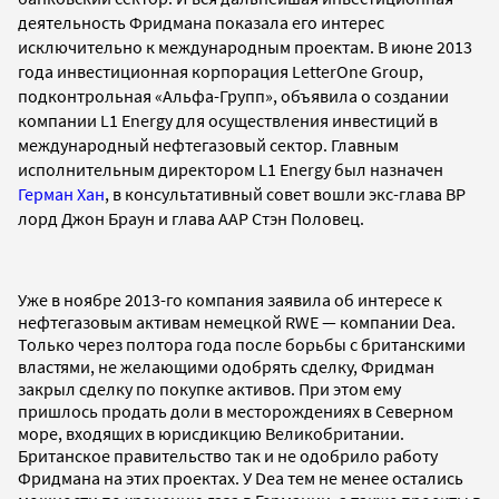
деятельность Фридмана показала его интерес
исключительно к международным проектам. В июне 2013
года инвестиционная корпорация LetterOne Group,
подконтрольная «Альфа-Групп», объявила о создании
компании L1 Energy для осуществления инвестиций в
международный нефтегазовый сектор. Главным
исполнительным директором L1 Energy был назначен
Герман Хан
, в консультативный совет вошли экс-глава ВР
лорд Джон Браун и глава ААР Стэн Половец.
Уже в ноябре 2013-го компания заявила об интересе к
нефтегазовым активам немецкой RWE — компании Dea.
Только через полтора года после борьбы с британскими
властями, не желающими одобрять сделку, Фридман
закрыл сделку по покупке активов. При этом ему
пришлось продать доли в месторождениях в Северном
море, входящих в юрисдикцию Великобритании.
Британское правительство так и не одобрило работу
Фридмана на этих проектах. У Dea тем не менее остались