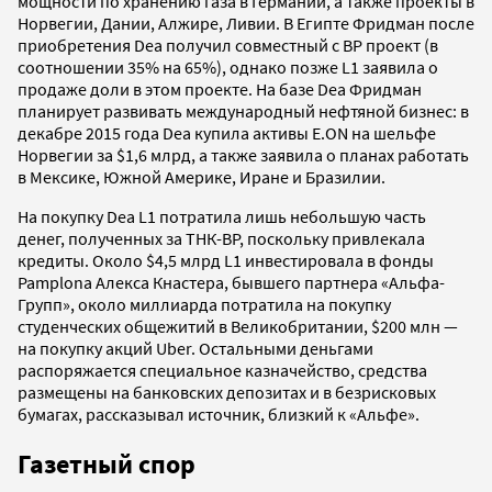
мощности по хранению газа в Германии, а также проекты в
Норвегии, Дании, Алжире, Ливии. В Египте Фридман после
приобретения Dea получил совместный с ВР проект (в
соотношении 35% на 65%), однако позже L1 заявила о
продаже доли в этом проекте. На базе Dea Фридман
планирует развивать международный нефтяной бизнес: в
декабре 2015 года Dea купила активы E.ON на шельфе
Норвегии за $1,6 млрд, а также заявила о планах работать
в Мексике, Южной Америке, Иране и Бразилии.
На покупку Dea L1 потратила лишь небольшую часть
денег, полученных за ТНК-ВР, поскольку привлекала
кредиты. Около $4,5 млрд L1 инвестировала в фонды
Pamplona Алекса Кнастера, бывшего партнера «Альфа-
Групп», около миллиарда потратила на покупку
студенческих общежитий в Великобритании, $200 млн —
на покупку акций Uber. Остальными деньгами
распоряжается специальное казначейство, средства
размещены на банковских депозитах и в безрисковых
бумагах, рассказывал источник, близкий к «Альфе».
Газетный спор