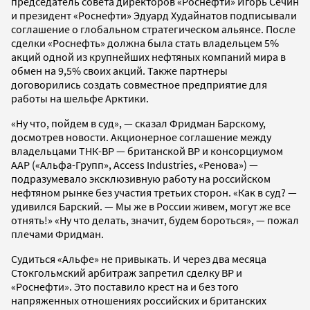
председатель совета директоров «Роснефти» Игорь Сечин
и президент «Роснефти» Эдуард Худайнатов подписывали
соглашение о глобальном стратегическом альянсе. После
сделки «Роснефть» должна была стать владельцем 5%
акций одной из крупнейших нефтяных компаний мира в
обмен на 9,5% своих акций. Также партнеры
договорились создать совместное предприятие для
работы на шельфе Арктики.
«Ну что, пойдем в суд», — сказал Фридман Барскому,
досмотрев новости. Акционерное соглашение между
владельцами ТНК-ВР — британской ВР и консорциумом
ААР («Альфа-Групп», Access Industries, «Ренова») —
подразумевало эксклюзивную работу на российском
нефтяном рынке без участия третьих сторон. «Как в суд? —
удивился Барский. — Мы же в России живем, могут же все
отнять!» «Ну что делать, значит, будем бороться», — пожал
плечами Фридман.
Судиться «Альфе» не привыкать. И через два месяца
Стокгольмский арбитраж запретил сделку ВР и
«Роснефти». Это поставило крест на и без того
напряженных отношениях российских и британских