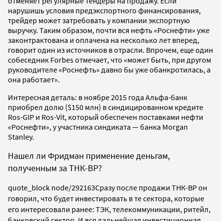
отменяет регулярные тендеры на продажу. Если
нарушишь условия предэкспортного финансирования,
трейдер может затребовать у компании экспортную
выручку. Таким образом, почти вся нефть «Роснефти» уже
законтрактована и оплачена на несколько лет вперед,
говорит один из источников в отрасли. Впрочем, еще один
собеседник Forbes отмечает, что «может быть, при другом
руководителе «Роснефть» давно бы уже обанкротилась, а
она работает».
Интересная деталь: в ноябре 2015 года Альфа-банк
приобрел долю ($150 млн) в синдицированном кредите
Ros-GIP и Ros-Vit, который обеспечен поставками нефти
«Роснефти», у участника синдиката — банка Morgan
Stanley.
Нашел ли Фридман применение деньгам,
полученным за ТНК-ВР?
quote_block node/292163
Сразу после продажи ТНК-ВР он
говорил, что будет инвестировать в те сектора, которые
его интересовали ранее: ТЭК, телекоммуникации, ритейл,
банковский сектор. И вся дальнейшая инвестиционная