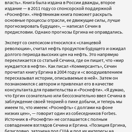
власть». Книга была издана в России дважды, второе
издание — в 2011 году со спонсорской поддержкой
«Роснефти». «Нефтяникам книга поможет раскрыть
основные процессы отрасли, ее движущие силы, лучше
прогнозировать будущее», — написал Сечин в
предисловии. Однако прогнозы Ергина не оправдались.
Эксперт со скепсисом относился к «сланцевой
революции», считал нефть продуктом будущего и ожидал
долгого периода высоких цен на нефть. Это напрямую
перекликается со статьей Сечина, где он пишет, что «мир
нуждается в нефти». Как писал «Коммерсантъ», Сечин
прочитал книгу Ергина в 2004 году и «с воодушевлением
пересказывал истории, описываемые в ней». Затем он
познакомился с автором и привлекал его в качестве
консультанта для правительства и «Роснефти». «Я думаю,
что Ергин сознательно или бессознательно ввел Сечина в
заблуждение своей теорией о пике добычи, и теперь мы
имеем то, что имеем: «Роснефть» с долгами на фоне
низких цен», — говорит один из собеседников Forbes.
Источник в «Роснефти» не соглашается с полным
совпадением взглядов Сечина и Ергина. «Позиция Ергина,
безусловно, заточена под США и под их интересы на