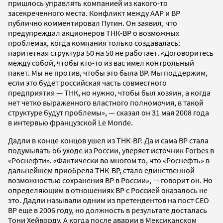
пришлось управлять компанией из какого-то
засекреченного места. Конфликт между ААР и ВР
публично комментировал Путин. Он заявил, что
предупреждал акционеров ТНК-ВР о возможных
проблемах, когда компания только создавалась:
паритетная структура 50 на 50 не работает. «Договоритесь
между собой, чтобы кто-то из вас имел контрольный
пакет. Мы не против, чтобы это была ВР. Мы поддержим,
если это будет российская часть совместного
предприятия — ТНК, но нужно, чтобы был хозяин, а когда
нет четко выраженного властного полномочия, в такой
структуре будут проблемы», — сказал он 31 мая 2008 года
в интервью французской Le Monde.
Дадли в конце концов ушел из ТНК-ВР. Да и сама ВР стала
подумывать об уходе из России, уверяет источник Forbes в
«Роснефти». «Фактически во многом то, что «Роснефть» в
дальнейшем приобрела ТНК-ВР, стало единственной
возможностью сохранения ВР в России», — говорит он. Но
определяющим в отношениях ВР с Россией оказалось не
это. Дадли называли одним из претендентов на пост СЕО
ВР еще в 2006 году, но должность в результате досталась
Тони Хейворду. А когда после аварии в Мексиканском