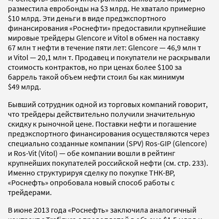
разместила евробонды на $3 млрд. Не хватало примерно
$10 млрд. Эти деньги в виде предэкспортного
финансирования «Роснефти» предоставили крупнейшие
мировые трейдеры Glencore и Vitol в обмен на поставку
67 млн т нефти в течение пяти лет: Glencore — 46,9 млн т
и Vitol — 20,1 млн т. Продавец и покупатели не раскрывали
стоимость контрактов, но при ценах более $100 за
баррель такой объем нефти стоил бы как минимум
$49 млрд.
Бывший сотрудник одной из торговых компаний говорит,
что трейдеры действительно получили значительную
скидку к рыночной цене. Поставки нефти и погашение
предэкспортного финансирования осуществляются через
специально созданные компании (SPV) Ros-GIP (Glencore)
и Ros-Vit (Vitol) — обе компании вошли в рейтинг
крупнейших покупателей российской нефти (см. стр. 233).
Именно структурируя сделку по покупке ТНК-ВР,
«Роснефть» опробовала новый способ работы с
трейдерами.
В июне 2013 года «Роснефть» заключила аналогичный