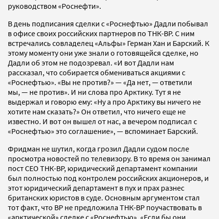
руководством «Роснефти».
В день подписания сделки с «Роснефтью» Дадли побывал
в офисе своих российских партнеров по ТНК-ВР. С ним
встречались совладелец «Альфы» Герман Хан и Барский. К
этому моменту они уже знали о готовящейся сделке, но
Дадли об этом не подозревал. «И вот Дадли нам
рассказал, что собирается обмениваться акциями с
«Роснефтью». «Вы не против?» — «Да нет, — ответили
мы, — не против». И ни слова про Арктику. Тут я не
выдержал и говорю ему: «Ну а про Арктику вы ничего не
хотите нам сказать?» Он ответил, что ничего еще не
известно. И вот он вышел от нас, а вечером подписал с
«Роснефтью» это соглашение», — вспоминает Барский.
Фридман не шутил, когда грозил Дадли судом после
просмотра новостей по телевизору. В то время он занимал
пост СЕО ТНК-ВР, юридический департамент компании
был полностью под контролем российских акционеров, и
этот юридический департамент в пух и прах разнес
британских юристов в суде. Основным аргументом стал
тот факт, что ВР не предложила ТНК-ВР поучаствовать в
«арктической» сделке с «Роснефтью». «Если бы они