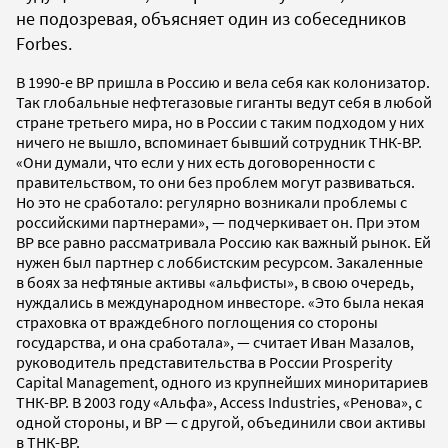
не подозревая, объясняет один из собеседников
Forbes.
В 1990-е ВР пришла в Россию и вела себя как колонизатор.
Так глобальные нефтегазовые гиганты ведут себя в любой
стране третьего мира, но в России с таким подходом у них
ничего не вышло, вспоминает бывший сотрудник ТНК-ВР.
«Они думали, что если у них есть договоренности с
правительством, то они без проблем могут развиваться.
Но это не сработало: регулярно возникали проблемы с
российскими партнерами», — подчеркивает он. При этом
ВР все равно рассматривала Россию как важный рынок. Ей
нужен был партнер с лоббистским ресурсом. Закаленные
в боях за нефтяные активы «альфисты», в свою очередь,
нуждались в международном инвесторе. «Это была некая
страховка от враждебного поглощения со стороны
государства, и она сработала», — считает Иван Мазалов,
руководитель представительства в России Prosperity
Capital Management, одного из крупнейших миноритариев
ТНК-ВР. В 2003 году «Альфа», Access Industries, «Ренова», с
одной стороны, и ВР — с другой, объединили свои активы
в ТНК-ВР.