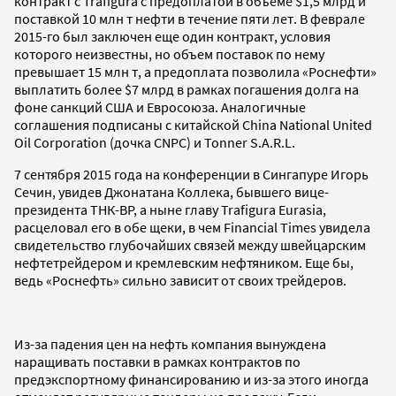
контракт с Trafigura с предоплатой в объеме $1,5 млрд и
поставкой 10 млн т нефти в течение пяти лет. В феврале
2015-го был заключен еще один контракт, условия
которого неизвестны, но объем поставок по нему
превышает 15 млн т, а предоплата позволила «Роснефти»
выплатить более $7 млрд в рамках погашения долга на
фоне санкций США и Евросоюза. Аналогичные
соглашения подписаны с китайской China National United
Oil Corporation (дочка CNPC) и Tonner S.A.R.L.
7 сентября 2015 года на конференции в Сингапуре Игорь
Сечин, увидев Джонатана Коллека, бывшего вице-
президента ТНК-ВР, а ныне главу Trafigura Eurasia,
расцеловал его в обе щеки, в чем Financial Times увидела
свидетельство глубочайших связей между швейцарским
нефтетрейдером и кремлевским нефтяником. Еще бы,
ведь «Роснефть» сильно зависит от своих трейдеров.
Из-за падения цен на нефть компания вынуждена
наращивать поставки в рамках контрактов по
предэкспортному финансированию и из-за этого иногда