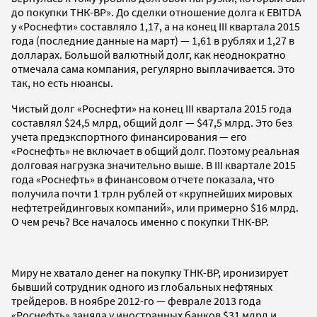
до покупки ТНК-ВР». До сделки отношение долга к EBITDA
у «Роснефти» составляло 1,17, а на конец III квартала 2015
года (последние данные на март) — 1,61 в рублях и 1,27 в
долларах. Большой валютный долг, как неоднократно
отмечала сама компания, регулярно выплачивается. Это
так, но есть нюансы.
Чистый долг «Роснефти» на конец III квартала 2015 года
составлял $24,5 млрд, общий долг — $47,5 млрд. Это без
учета предэкспортного финансирования — его
«Роснефть» не включает в общий долг. Поэтому реальная
долговая нагрузка значительно выше. В III квартале 2015
года «Роснефть» в финансовом отчете показала, что
получила почти 1 трлн рублей от «крупнейших мировых
нефтетрейдинговых компаний», или примерно $16 млрд.
О чем речь? Все началось именно с покупки ТНК-ВР.
Миру не хватало денег на покупку ТНК-ВР, иронизирует
бывший сотрудник одного из глобальных нефтяных
трейдеров. В ноябре 2012-го — феврале 2013 года
«Роснефть» заняла у иностранных банков $31 млрд и