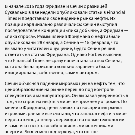
В начале 2015 года Фридман и Сечин с разницей
буквально в две недели опубликовали статьи в Financial
Times и представили свое видение рынка нефти. Их
позиции кардинально различались: Сечин выступил
последователем концепции «пика добычи», а Фридман —
«пика спроса». Размышления Фридмана о нефти были
опубликованы 28 января, а Сечина — 15 февраля, что
вызвало у читателей ощущение, будто Сечин решил
ответить на статью Фридмана. Однако Forbes выяснил,
что Financial Times не сразу напечатала статью Сечина,
хотя она была прислана «сильно заранее» и была
инициирована, собственно, самим автором.
Сечин объяснял падение мировых цен на нефть тем, что
ценообразование на рынке перешло под контроль
спекулянтов и манипуляторов. Он выразил уверенность в
том, что спрос на нефть в мире по-прежнему огромен. По
мнению Фридмана, цены зависят от восприятия рынка
игроками: раньше все считали, что запасов нефти в мире
недостаточно, а теперь переходят на новые технологии
и заменяют нефть возобновляемыми источниками
энергии. Бизнесмен подчеркнул, что он «не