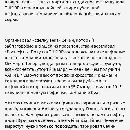
владельцев ТНК-ВР. 21 марта 2013 года «Роснефть» купила
ТНК-ВР и стала крупнейшей в мире публичной
нефтегазовой компанией по объемам добычи и запасам
сырья.
Организовал «сделку века» Сечин, который
заблаговременно ушел из правительства и возглавил
«Роснефть». Покупка ТНК-ВР состоялась на пике нефтяных
цен: госкомпания заплатила за свое величие рекордные
$56 млрд. Теперь, когда цены на энергоресурсы рухнули,
вся «Роснефть» стоит $46 млрд — меньше, чем получили
ААР и ВР. Вырученные от продажи средства Фридман и
компания инвестируют в основном за рубежом. В
нефтяной сектор вложили пока $5,7 млрд — в марте 2015-
го купили немецкую нефтяную компанию Dea.
У Игоря Сечина и Михаила Фридмана кардинально разные
подходы к жизни, бизнесу, государству. Взять хотя бы цены
на нефть. Нам нужно привыкать к низким ценам на нефть,
писал Фридман в своей статье в Financial Times. Цены еще
вырастут, нужно только подождать, парировал Сечин