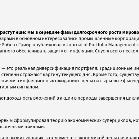
растут еще: мы в середине фазы долгосрочного роста миров
 товарами в основном интересовались промышленные корпорац
 Роберт Гриир опубликовал в Journal of Portfolio Managemen
анного обеспечивать защиту от инфляции. Спустя всего неско
 — это реальная диверсификация портфеля. Традиционные инст
й степени отражают картину текущего дня. Кроме того, сущес
ниями в инфляционных ожиданиях: цены на сырьевые фьючерсы
ативным сигналом.
т доходность вложений в акции в периоды завершения цикла р
ервым сформулировал теорию экономических суперциклов, кото
осрочными циклами.
ьно низких уровнях, затем вместе с экономикой цены начинают 