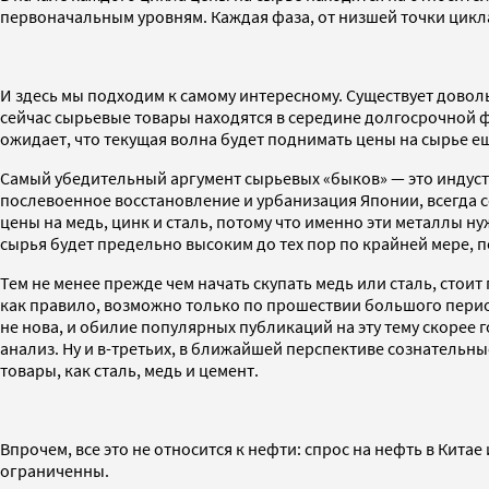
первоначальным уровням. Каждая фаза, от низшей точки цикла 
И здесь мы подходим к самому интересному. Существует довол
сейчас сырьевые товары находятся в середине долгосрочной 
ожидает, что текущая волна будет поднимать цены на сырье еще
Самый убедительный аргумент сырьевых «быков» — это индус
послевоенное восстановление и урбанизация Японии, всегда 
цены на медь, цинк и сталь, потому что именно эти металлы 
сырья будет предельно высоким до тех пор по крайней мере, 
Тем не менее прежде чем начать скупать медь или сталь, сто
как правило, возможно только по прошествии большого период
не нова, и обилие популярных публикаций на эту тему скорее 
анализ. Ну и в-третьих, в ближайшей перспективе сознательн
товары, как сталь, медь и цемент.
Впрочем, все это не относится к нефти: спрос на нефть в Кита
ограниченны.