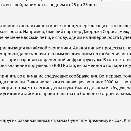
к высшей, занимает в среднем от 25 до 35 лет.
ьно много аналитиков и инвесторов, утверждающих, что после
фазы роста. Например, бывший партнер Джорджа Сороса, межд
 не менее восьми лет и, к слову, одним из лидеров роста будет
триализация китайской экономики. Аналогичные процессы в н
сопровождались значительным увеличением потребления металл
нужны при создании современной инфраструктуры. В соответств
пока значение подушевого ВВП Китая, выраженного по паритету
ит принять во внимание следующие соображения. Во-первых, то
а времени. Закончилась ли «падающая волна» в 2000-м — вопр
говорит о том, что легкие деньги уже были сделаны и в будущ
ые усилия китайского правительства по борьбе со строительны
е и других развивающихся странах будет по-прежнему высок. К 