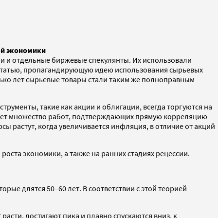
ой экономики
ии и отдельные биржевые спекулянты. Их использовали
t статью, пропагандирующую идею использования сырьевых
лько лет сырьевые товары стали таким же полноправным
рументы, такие как акции и облигации, всегда торгуются на
твует множество работ, подтверждающих прямую корреляцию
 растут, когда увеличивается инфляция, в отличие от акций
оста экономики, а также на ранних стадиях рецессии.
рые длятся 50–60 лет. В соответствии с этой теорией
расти, достигают пика и плавно спускаются вниз, к