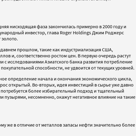
дняя нисходящая фаза закончилась примерно в 2000 году и
ународный инвестор, глава Roger Holdings Джим Роджерс
 золото.
едавнем прошлом, такие как индустриализация США,
ов и, соответственно ростом цен. В первую очередь растут
ии с исследованиями Азиатского банка развития потребление
 покупательной способности, не удвоится от текущих уровней.
чное определение начала и окончания экономического цикла,
ос открытый. Во-вторых, идея инвестиций в сырье уже давно
ем потребуется более избирательный подход и тщательный
ми пузырями, несомненно, окажут негативное влияние на такие
тому же в отличие от металлов запасы нефти значительно более