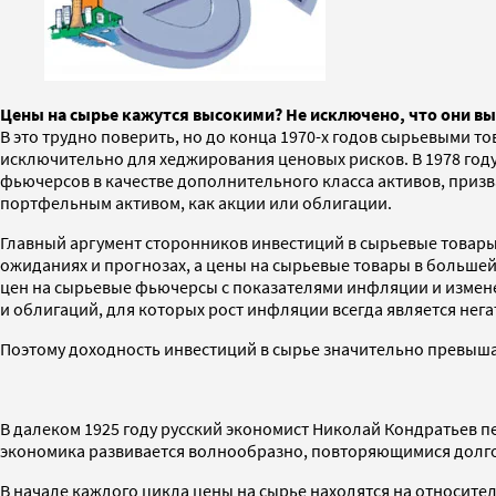
Цены на сырье кажутся высокими? Не исключено, что они вы
В это трудно поверить, но до конца 1970-х годов сырьевыми
исключительно для хеджирования ценовых рисков. В 1978 году
фьючерсов в качестве дополнительного класса активов, призв
портфельным активом, как акции или облигации.
Главный аргумент сторонников инвестиций в сырьевые товары
ожиданиях и прогнозах, а цены на сырьевые товары в больше
цен на сырьевые фьючерсы с показателями инфляции и измене
и облигаций, для которых рост инфляции всегда является нег
Поэтому доходность инвестиций в сырье значительно превышае
В далеком 1925 году русский экономист Николай Кондратьев п
экономика развивается волнообразно, повторяющимися долг
В начале каждого цикла цены на сырье находятся на относител