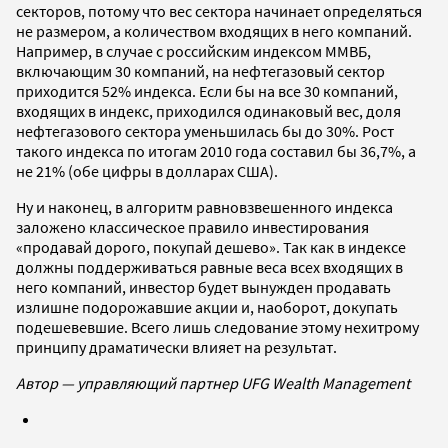
секторов, потому что вес сектора начинает определяться
не размером, а количеством входящих в него компаний.
Например, в случае с российским индексом ММВБ,
включающим 30 компаний, на нефтегазовый сектор
приходится 52% индекса. Если бы на все 30 компаний,
входящих в индекс, приходился одинаковый вес, доля
нефтегазового сектора уменьшилась бы до 30%. Рост
такого индекса по итогам 2010 года составил бы 36,7%, а
не 21% (обе цифры в долларах США).
Ну и наконец, в алгоритм равновзвешенного индекса
заложено классическое правило инвестирования
«продавай дорого, покупай дешево». Так как в индексе
должны поддерживаться равные веса всех входящих в
него компаний, инвестор будет вынужден продавать
излишне подорожавшие акции и, наоборот, докупать
подешевевшие. Всего лишь следование этому нехитрому
принципу драматически влияет на результат.
Автор — управляющий партнер UFG Wealth Management