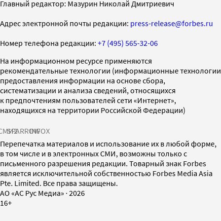
Главный редактор: Мазурин Николай Дмитриевич
Адрес электронной почты редакции:
press-release@forbes.ru
Номер телефона редакции:
+7 (495) 565-32-06
На информационном ресурсе применяются
рекомендательные технологии (информационные технологии
предоставления информации на основе сбора,
систематизации и анализа сведений, относящихся
к предпочтениям пользователей сети «Интернет»,
находящихся на территории Российской Федерации)
СМИ2
SPARROW
INFOX
Перепечатка материалов и использование их в любой форме,
в том числе и в электронных СМИ, возможны только с
письменного разрешения редакции. Товарный знак Forbes
является исключительной собственностью Forbes Media Asia
Pte. Limited. Все права защищены.
AO «АС Рус Медиа»
·
2026
16+