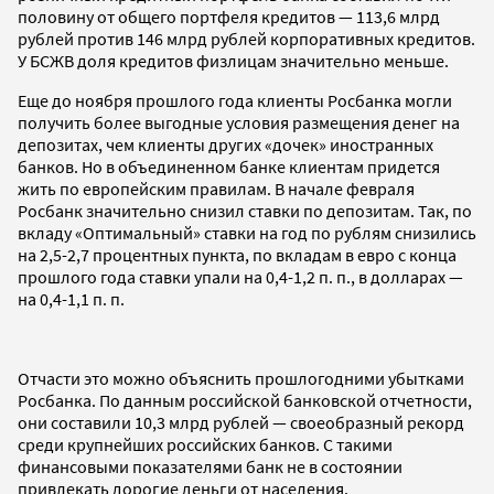
половину от общего портфеля кредитов — 113,6 млрд
рублей против 146 млрд рублей корпоративных кредитов.
У БСЖВ доля кредитов физлицам значительно меньше.
Еще до ноября прошлого года клиенты Росбанка могли
получить более выгодные условия размещения денег на
депозитах, чем клиенты других «дочек» иностранных
банков. Но в объединенном банке клиентам придется
жить по европейским правилам. В начале февраля
Росбанк значительно снизил ставки по депозитам. Так, по
вкладу «Оптимальный» ставки на год по рублям снизились
на 2,5-2,7 процентных пункта, по вкладам в евро с конца
прошлого года ставки упали на 0,4-1,2 п. п., в долларах —
на 0,4-1,1 п. п.
Отчасти это можно объяснить прошлогодними убытками
Росбанка. По данным российской банковской отчетности,
они составили 10,3 млрд рублей — своеобразный рекорд
среди крупнейших российских банков. С такими
финансовыми показателями банк не в состоянии
привлекать дорогие деньги от населения.