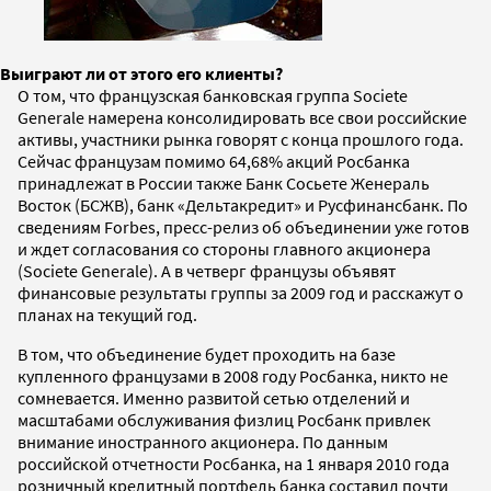
Выиграют ли от этого его клиенты?
О том, что французская банковская группа Societe
Generale намерена консолидировать все свои российские
активы, участники рынка говорят с конца прошлого года.
Сейчас французам помимо 64,68% акций Росбанка
принадлежат в России также Банк Сосьете Женераль
Восток (БСЖВ), банк «Дельтакредит» и Русфинансбанк. По
сведениям Forbes, пресс-релиз об объединении уже готов
и ждет согласования со стороны главного акционера
(Societe Generale). А в четверг французы объявят
финансовые результаты группы за 2009 год и расскажут о
планах на текущий год.
В том, что объединение будет проходить на базе
купленного французами в 2008 году Росбанка, никто не
сомневается. Именно развитой сетью отделений и
масштабами обслуживания физлиц Росбанк привлек
внимание иностранного акционера. По данным
российской отчетности Росбанка, на 1 января 2010 года
розничный кредитный портфель банка составил почти