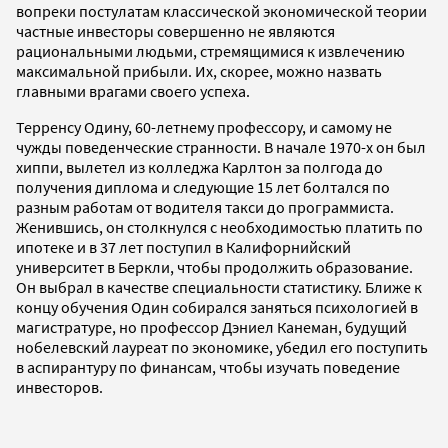
вопреки постулатам классической экономической теории
частные инвесторы совершенно не являются
рациональными людьми, стремящимися к извлечению
максимальной прибыли. Их, скорее, можно назвать
главными врагами своего успеха.
Терренсу Одину, 60-летнему профессору, и самому не
чужды поведенческие странности. В начале 1970-х он был
хиппи, вылетел из колледжа Карлтон за полгода до
получения диплома и следующие 15 лет болтался по
разным работам от водителя такси до программиста.
Женившись, он столкнулся с необходимостью платить по
ипотеке и в 37 лет поступил в Калифорнийский
университет в Беркли, чтобы продолжить образование.
Он выбрал в качестве специальности статистику. Ближе к
концу обучения Один собирался заняться психологией в
магистратуре, но профессор Дэниел Канеман, будущий
нобелевский лауреат по экономике, убедил его поступить
в аспирантуру по финансам, чтобы изучать поведение
инвесторов.