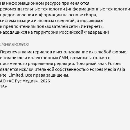
На информационном ресурсе применяются
рекомендательные технологии (информационные технологии
предоставления информации на основе сбора,
систематизации и анализа сведений, относящихся
к предпочтениям пользователей сети «Интернет»,
находящихся на территории Российской Федерации)
СМИ2
SPARROW
INFOX
Перепечатка материалов и использование их в любой форме,
в том числе и в электронных СМИ, возможны только с
письменного разрешения редакции. Товарный знак Forbes
является исключительной собственностью Forbes Media Asia
Pte. Limited. Все права защищены.
AO «АС Рус Медиа»
·
2026
16+