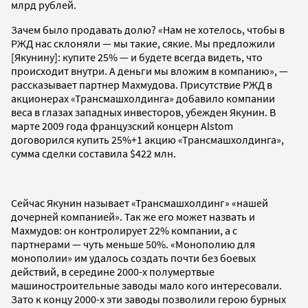
млрд рублей.
Зачем было продавать долю? «Нам не хотелось, чтобы в
РЖД нас склоняли — мы такие, сякие. Мы предложили
[Якунину]: купите 25% — и будете всегда видеть, что
происходит внутри. А деньги мы вложим в компанию», —
рассказывает партнер Махмудова. Присутствие РЖД в
акционерах «Трансмашхолдинга» добавило компании
веса в глазах западных инвесторов, убежден Якунин. В
марте 2009 года французский концерн Alstom
договорился купить 25%+1 акцию «Трансмашхолдинга»,
сумма сделки составила $422 млн.
Сейчас Якунин называет «Трансмашхолдинг» «нашей
дочерней компанией». Так же его может назвать и
Махмудов: он контролирует 22% компании, а с
партнерами — чуть меньше 50%. «Монополию для
монополии» им удалось создать почти без боевых
действий, в середине 2000-х полумертвые
машиностроительные заводы мало кого интересовали.
Зато к концу 2000-х эти заводы позволили герою бурных