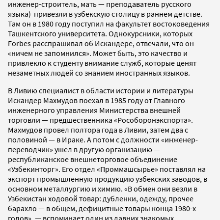
инженер-строитель, мать — преподаватель русского
языка) привезли в узбекскую столицу в раннем детстве.
Там он в 1980 году поступил на факультет востоковедения
Ташкентского университета. Однокурсники, которых
Forbes расспрашивал об Искандере, отвечали, что он
«ничем не запомнился». Может быть, это качество и
привлекло к студенту внимание служб, которые ценят
незаметных людей со знанием иностранных языков.
В Ливию специалист в области истории и литературы
Искандер Махмудов поехал в 1985 году от Главного
инженерного управления Министерства внешней
торговли — предшественника «Рособоронэкспорта».
Махмудов провел полтора года в Ливии, затем два с
половиной — в Ираке. А потом с должности «инженер-
переводчик» ушел в другую организацию —
республиканское внешнеторговое объединение
«Узбекинторг». Его отдел «Проммашсырье» поставлял на
экспорт промышленную продукцию узбекских заводов, в
основном металлургию и химию. «В обмен они везли в
Узбекистан ходовой товар: дубленки, одежду, прочее
барахло — в общем, дефицитные товары конца 1980-х
годов», — вспоминает один из давних знакомых