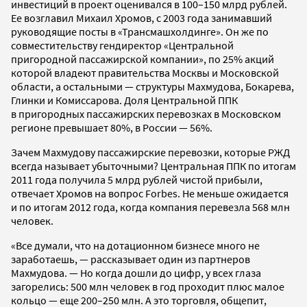
инвестиций в проект оценивался в 100–150 млрд рублей.
Ее возглавил Михаил Хромов, с 2003 года занимавший
руководящие посты в «Трансмашхолдинге». Он же по
совместительству гендиректор «Центральной
пригородной пассажирской компании», по 25% акций
которой владеют правительства Москвы и Московской
области, а остальными — структуры Махмудова, Бокарева,
Глинки и Комиссарова. Доля Центральной ППК
в пригородных пассажирских перевозках в Московском
регионе превышает 80%, в России — 56%.
Зачем Махмудову пассажирские перевозки, которые РЖД
всегда называет убыточными? Центральная ППК по итогам
2011 года получила 5 млрд рублей чистой прибыли,
отвечает Хромов на вопрос Forbes. Не меньше ожидается
и по итогам 2012 года, когда компания перевезла 568 млн
человек.
«Все думали, что на дотационном бизнесе много не
заработаешь, — рассказывает один из партнеров
Махмудова. — Но когда дошли до цифр, у всех глаза
загорелись: 500 млн человек в год проходит плюс малое
кольцо — еще 200–250 млн. А это торговля, общепит,