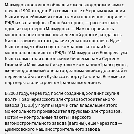
Махмудов постоянно общался с железнодорожниками с
начала 1990-х годов. Его совместные с Черным компании
были крупнейшими их клиентами и постоянно спорили с
РЖД из-за тарифов. «План был прост, — рассказывает
один из партнеров Махмудова. — Нам не нравилось
монопольное положение железной дороги, когда весь
бизнес зависит от того, какие цены они поставят. Идея
была в том, чтобы создать компанию, которая бы
монопольно влияла на РЖД». У Махмудова и Бокарева уже
была совместная с эстонскими бизнесменами Сергеем
Глинкой и Максимом Ликсутовым компания «Трансгрупп»,
железнодорожный оператор, занимавшийся доставкой и
перевалкой угля из Кузбасса в порту Таллина. Все вместе
партнеры стали строить «Трансмашхолдинг».
В 2003 году, через год после создания, холдинг скупил
долги Новочеркасского электровозостроительного
завода (НЭВЗ) у группы МДМ и стал владельцем этого
монопольного производителя грузовых электровозов.
Потом — контрольные пакеты Тверского
вагоностроительного завода (вагоны), еще через год —
Демиховского машиностроительного завода