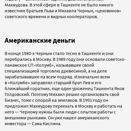
Махмудова. В этой сфере в Ташкенте не было никого
известнее братьев Льва и Михаила Черных, «цеховиков»
советского времени и видных кооператоров.
Американские деньги
В конце 1980-х Черным стало тесно в Ташкенте и они
перебрались в Москву. В 1989 году они основали советско-
панамское СП «Колумб», называвшее своей
специализацией торговлю древесиной, а на деле
зарабатывавшее на всем подряд. Изначально всем
в «Колумбе» заправлял старший брат Лев и его
ближайший соратник, еще один уроженец Ташкента Яков
Голдовский. Поэтому Михаил решил организовать свой
бизнес, тоже с опорой на земляков. В 1991 году он
предложил Махмудову переехать в Москву и работать на
него — Черному нужны были люди с опытом работы с
внешними рынками. Он уже нашел американского
инвестора — Сэма Кислина.