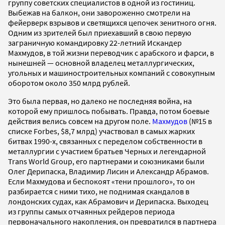
группу советских специалистов в одной из гостиниц.
Выбежав на балкон, они завороженно смотрели на
фейерверк взрывов и светящихся цепочек зенитного огня.
Одним из зрителей был приехавший в свою первую
заграничную командировку 22-летний Искандер
Махмудов, в той жизни переводчик с арабского и фарси, в
нынешней — основной владелец металлургических,
угольных и машиностроительных компаний с совокупным
оборотом около 350 млрд рублей.
Это была первая, но далеко не последняя война, на
которой ему пришлось побывать. Правда, потом боевые
действия велись совсем на другом поле.
Махмудов
(№15 в
списке Forbes, $8,7 млрд) участвовал в самых жарких
битвах 1990-х, связанных с переделом собственности в
металлургии с участием братьев Черных и легендарной
Trans World Group, его партнерами и союзниками были
Олег Дерипаска, Владимир Лисин и Александр Абрамов.
Если Махмудова и беспокоят «тени прошлого», то он
разбирается с ними тихо, не поднимая скандалов в
лондонских судах, как Абрамович и Дерипаска. Выходец
из группы самых отчаянных рейдеров периода
первоначального накопления, он превратился в партнера