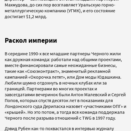
Махмудова, до сих пор возглавляет Уральскую горно-
металлургическую компанию (УГМК), и его состояние
достигает $1,2 млрд.
Раскол империи
В середине 1990-х все младшие партнеры Черного жили
как дружная команда: работали над общими проектами,
вместе финансировали самые неожиданные бизнесы,
такие как «Союзконтракт», знаменитый рекламной
кампанией «Окорочка летят», или Дом моды Юдашкина.
Любили шумно отдохнуть в ночных клубах или за
границей. Партнерами во многих проектах и
завсегдатаями вечеринок были Антон Малевский и Сергей
Попов, которых спустя десяток лет в показаниях для
Лондонского суда Дерипаска назовет «участниками ОПГ» и
«крышей». Но это потом, а тогда вся команда поддержала
Черного после разрыва отношений с TWG в 1997 году.
Дэвид Рубен как-то похвастался в интервью журналу