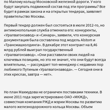
по Малому кольцу Московской железной дороги. У кого
будут закупать подвижной состав под эти программы? Все
будет в рамках закона и на открытых тендерах, заявляет
правительство Москвы.
Первый тендер должен был состояться в июле 2012-го, но
антимонопольная служба отменила его: конкуренты,
«Уралвагонзавод» и «Синара», заявили, что конкурсная
документация была составлена под модель Alstom и
«Трансмашхолдинга». В декабре этот контракт на 8,46
млрд рублей выиграл государственный
«Уралвагонзавод». «Они расставили своих людей на
ключевых позициях, но это не значит, что они будут всегда
влиятельны, — рассуждает топ-менеджер с недавних пор
любимого Путиным «Уралвагонзавода». — Сегодня они в
этих креслах, завтра — нет».
Но план Махмудова не ограничен поставками техники. В
июне 2011 года зарегистрировано ОАО «МКЖД»,
совместная компания РЖД и мэрии Москвы по развитию
малого железнодорожного кольца Москвы. Объем