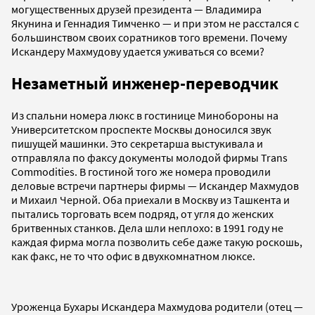
могущественных друзей президента — Владимира
Якунина и Геннадия Тимченко — и при этом не расстался с
большинством своих соратников того времени. Почему
Искандеру Махмудову удается уживаться со всеми?
Незаметный инженер-переводчик
Из спальни номера люкс в гостинице Минобороны на
Университетском проспекте Москвы доносился звук
пишущей машинки. Это секретарша выстукивала и
отправляла по факсу документы молодой фирмы Trans
Commodities. В гостиной того же номера проводили
деловые встречи партнеры фирмы — Искандер Махмудов
и Михаил Черной. Оба приехали в Москву из Ташкента и
пытались торговать всем подряд, от угля до женских
бритвенных станков. Дела шли неплохо: в 1991 году не
каждая фирма могла позволить себе даже такую роскошь,
как факс, не то что офис в двухкомнатном люксе.
Уроженца Бухары Искандера Махмудова родители (отец —