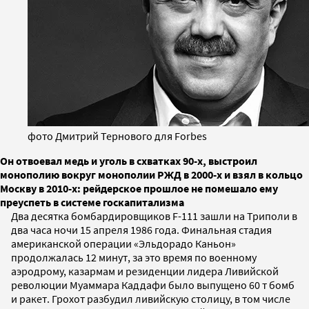
фото Дмитрий Тернового для Forbes
Он отвоевал медь и уголь в схватках 90-х, выстроил
монополию вокруг монополии РЖД в 2000-х и взял в кольцо
Москву в 2010-х: рейдерское прошлое не помешало ему
преуспеть в системе госкапитализма
Два десятка бомбардировщиков F-111 зашли на Триполи в
два часа ночи 15 апреля 1986 года. Финальная стадия
американской операции «Эльдорадо Каньон»
продолжалась 12 минут, за это время по военному
аэродрому, казармам и резиденции лидера Ливийской
революции Муаммара Каддафи было выпущено 60 т бомб
и ракет. Грохот разбудил ливийскую столицу, в том числе