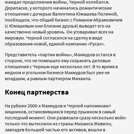
жаждал продолжения войны, Черной колебался.
Дерипаске, у которого начинались романтические
отношения с дочерью Валентина Юмашева Полиной,
пообещали, что общий бизнес с Романом Абрамовичем
(с Юмашевым они близкие друзья) выведет его на
качественно новый уровень. Он уговаривал всех на
мировую. Черной согласился на сделку в виде
образования новой, единой компании «Русал».
Представитель «партии войны», Махмудов остался в
стороне, что не помешало ему сохранять деловые
отношения с Черным еще несколько лет. В то время в
медном и угольном бизнесе Махмудов был уже не
младшим, а равным партнером Михаила.
Конец партнерства
На рубеже 2000-х Махмудов и Черной напоминают
хищников, остановившихся перед прыжком в самый
последний момент. Они развязали сразу несколько войн:
только что вытеснили из страны Михаила Живило,
завладев большей частью его активов, вошли в