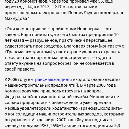
году 20 локомотивов, через год произвел уже 55, еще
через год 114, а в 2012 — 217 магистральных и
промышленных электровозов. Почему Якунин поддержал
Махмудова?
«Они ко мне пришли с проблемами Новочеркасского
завода. Надо понимать, что это было за предприятие 10
лет назад — разрушенное, практически переставшее
существовать производство. Благодаря этому [контракту с
«Трансмашхолдингом»] у нас в стране удалось сохранить
тяжелое транспортное машиностроение», — судя по
ответу Якунина на вопрос Forbes, он не сомневается в
своей правоте.
К 2006 году в
«Трансмашхолдинг»
входило около десятка
машиностроительных предприятий. В марте 2006 года
Комиссарову уже пришлось отвечать на вопросы
Федеральной антимонопольной службы. Чиновники не
сильно придирались к бизнесменам и уже через два
месяца удовлетворили ходатайство «Трансмашхолдинга»
о консолидации машиностроительных заводов, которыми
он управлял. А в декабре 2007 года Якунин подписал
сделку о покупке РЖД 25%+1 акции этого холдинга за 9,3