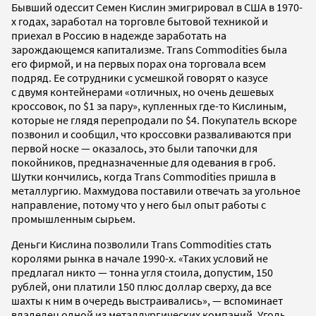
Бывший одессит Семен Кислин эмигрировал в США в 1970-
х годах, заработал на торговле бытовой техникой и
приехал в Россию в надежде заработать на
зарождающемся капитализме. Trans Commodities была
его фирмой, и на первых порах она торговала всем
подряд. Ее сотрудники с усмешкой говорят о казусе
с двумя контейнерами «отличных, но очень дешевых
кроссовок, по $1 за пару», купленных где-то Кислиным,
которые не глядя перепродали по $4. Покупатель вскоре
позвонил и сообщил, что кроссовки разваливаются при
первой носке — оказалось, это были тапочки для
покойников, предназначенные для одевания в гроб.
Шутки кончились, когда Trans Commodities пришла в
металлургию. Махмудова поставили отвечать за угольное
направление, потому что у него был опыт работы с
промышленным сырьем.
Деньги Кислина позволили Trans Commodities стать
королями рынка в начале 1990-х. «Таких условий не
предлагал никто — тонна угля стоила, допустим, 150
рублей, они платили 150 плюс доллар сверху, да все
шахты к ним в очередь выстраивались», — вспоминает
владелец одной из металлургических компаний. Уголь