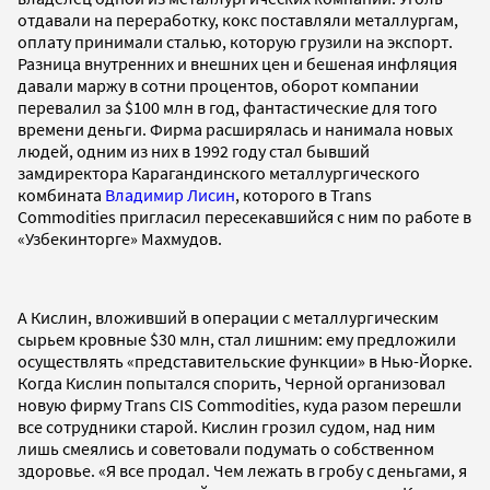
отдавали на переработку, кокс поставляли металлургам,
оплату принимали сталью, которую грузили на экспорт.
Разница внутренних и внешних цен и бешеная инфляция
давали маржу в сотни процентов, оборот компании
перевалил за $100 млн в год, фантастические для того
времени деньги. Фирма расширялась и нанимала новых
людей, одним из них в 1992 году стал бывший
замдиректора Карагандинского металлургического
комбината
Владимир Лисин
, которого в Trans
Commodities пригласил пересекавшийся с ним по работе в
«Узбекинторге» Махмудов.
А Кислин, вложивший в операции с металлургическим
сырьем кровные $30 млн, стал лишним: ему предложили
осуществлять «представительские функции» в Нью-Йорке.
Когда Кислин попытался спорить, Черной организовал
новую фирму Trans CIS Commodities, куда разом перешли
все сотрудники старой. Кислин грозил судом, над ним
лишь смеялись и советовали подумать о собственном
здоровье. «Я все продал. Чем лежать в гробу с деньгами, я