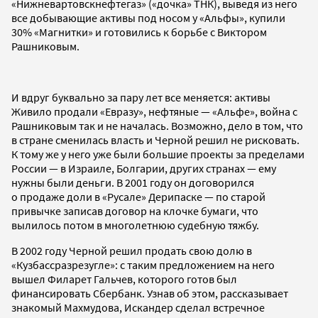
«Нижневартовскнефтегаз» («дочка» ТНК), выведя из него
все добывающие активы под носом у «Альфы», купили
30% «Магнитки» и готовились к борьбе с Виктором
Рашниковым.
И вдруг буквально за пару лет все меняется: активы
Живило продали «Евразу», нефтяные — «Альфе», война с
Рашниковым так и не началась. Возможно, дело в том, что
в стране сменилась власть и Черной решил не рисковать.
К тому же у него уже были большие проекты за пределами
России — в Израиле, Болгарии, других странах — ему
нужны были деньги. В 2001 году он договорился
о продаже доли в «Русале» Дерипаске — по старой
привычке записав договор на клочке бумаги, что
вылилось потом в многолетнюю судебную тяжбу.
В 2002 году Черной решил продать свою долю в
«Кузбассразрезугле»: с таким предложением на него
вышел Филарет Гальчев, которого готов был
финансировать Сбербанк. Узнав об этом, рассказывает
знакомый Махмудова, Искандер сделал встречное