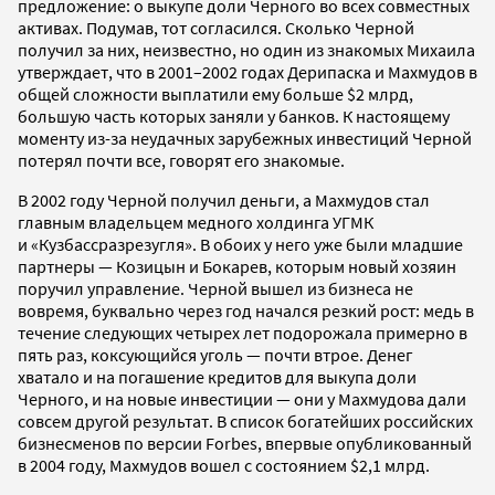
предложение: о выкупе доли Черного во всех совместных
активах. Подумав, тот согласился. Сколько Черной
получил за них, неизвестно, но один из знакомых Михаила
утверждает, что в 2001–2002 годах Дерипаска и Махмудов в
общей сложности выплатили ему больше $2 млрд,
большую часть которых заняли у банков. К настоящему
моменту из-за неудачных зарубежных инвестиций Черной
потерял почти все, говорят его знакомые.
В 2002 году Черной получил деньги, а Махмудов стал
главным владельцем медного холдинга УГМК
и «Кузбассразрезугля». В обоих у него уже были младшие
партнеры — Козицын и Бокарев, которым новый хозяин
поручил управление. Черной вышел из бизнеса не
вовремя, буквально через год начался резкий рост: медь в
течение следующих четырех лет подорожала примерно в
пять раз, коксующийся уголь — почти втрое. Денег
хватало и на погашение кредитов для выкупа доли
Черного, и на новые инвестиции — они у Махмудова дали
совсем другой результат. В список богатейших российских
бизнесменов по версии Forbes, впервые опубликованный
в 2004 году, Махмудов вошел с состоянием $2,1 млрд.