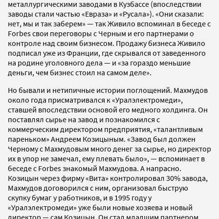
металлургическими заводами в Кузбассе (впоследствии
заводы стали частью «Евраза» и «Русала»). «Они сказали:
нет, мы и так заберем» — так Живило вспоминал в беседе с
Forbes свои переговоры с Черным и его партнерами о
контроле над своим бизнесом. Продажу бизнеса Живило
подписал уже из Франции, где скрывался от заведенного
на родине уголовного дела — и «за гораздо меньшие
деньги, чем бизнес стоил на самом деле».
Но бывали и нетипичные истории поглощений. Махмудов
около года присматривался к «Уралэлектромеди»,
ставшей впоследствии основой его медного холдинга. Он
поставлял сырье на завод и познакомился с
коммерческим директором предприятия, «талантливым
пареньком» Андреем Козицыным. «Завод был должен
Черному с Махмудовым много денег за сырье, но директор
их в упор не замечал, ему плевать было», — вспоминает в
беседе с Forbes знакомый Махмудова. А напрасно.
Козицын через фирму «Вита» контролировал 30% завода,
Махмудов договорился с ним, организовал быструю
скупку бумаг у работников, и в 1995 году у
«Уралэлектромеди» уже были новые хозяева и новый
директор — сам Козицын. Он стал младшим партнером