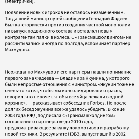
(электрички).
Появление новых игроков не осталось незамеченным.
Тогдашний министр путей сообщения Геннадий Фадеев
был категорически против создания частной монополии
на выпуск подвижного состава и вставлял новым
контрагентам палки в колеса. С «Трансмашхолдингом» не
рассчитывались иногда по полгода, вспоминает партнер
Махмудова.
Неожиданно Махмудов и его партнеры нашли понимание
первого зама Фадеева — Владимира Якунина, у которого
были непростые отношения с министром. «Якунин тоже не
очень-то хотел, чтобы мы консолидировали отрасль,
говорил, что не хочет, чтобы все яйца лежали в одной
корзине», — рассказывает собеседник Forbes. Но после
долгих бесед Якунина все же удалось убедить. В конце
2003 года РЖД подписала с «Трансмашхолдингом»
соглашение о партнерстве до 2010 года,
предусматривающее закупку локомотивов и разработку
новой техники. В результате НЭВЗ, выпустивший в 2002