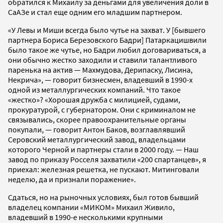
обратился к Михаилу за деньгами для увеличения доли в
СаАЗе и стал еще одним его младшим партнером.
«У Левы и Миши всегда было чутье на захват. У [бывшего
партнера Бориса Березовского Бадри] Патаркацишвили
было такое же чутье, но Бадри любил договариваться, а
они обычно жестко заходили и ставили талантливого
паренька на актив — Махмудова, Дерипаску, Лисина,
Некрича», — говорит бизнесмен, владевший в 1990-х
одной из металлургических компаний. Что такое
«жестко»? «Хорошая дружба с милицией, судами,
прокуратурой, с губернатором. Они с криминалом не
связывались, скорее правоохранительные органы
покупали, — говорит Антон Баков, возглавлявший
Серовский металлургический завод, владельцами
которого Черной и партнеры стали в 2000 году. — Наш
завод по приказу Росселя захватили «200 спартанцев», я
приехал: железная решетка, не пускают. Митинговали
неделю, да и признали поражение».
Сдаться, но на рыночных условиях, был готов бывший
владелец компании «МИКОМ» Михаил Живило,
владевший в 1990-е несколькими крупными