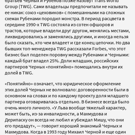
братьев Черных и Рубенов позже назовут Trans World
Group (TWG). Сами владельцы предпочитали не называть
ее никак: союз «цеховиков» с помешанными на сложных
схемах Рубенами породил монстра. В период расцвета в
середине 1990-х TWG состояла из сотен офшоров и
трастов, которые владели друг другом, менялись местами,
ликвидировались и заменялись другими, и иногда нельзя
было сказать, кто чем владеет и где конец цепочки. Но два
бывших топ-менеджера TWG рассказали Forbes, что этот
бизнес был поделен поровну между Рубенами и Черными:
каждый брат владел 25%. Доли младших, российских
партнеров Черных «понятийно» помещались внутри их
долей в TWG.
«Понятийно» означает, что юридическое оформление
этих долей Черных не волновало: договоренности были в
основном на словах и по каждому проекту доля младшего
партнера оговаривалась отдельно. В бизнесе всегда было
очень много личного. «У Льва вообще тяжелый характер,
может быть, из-за инвалидности, а Махмудова и
Дерипаску он всегда не любил и убеждал Мишу, что они
его предадут», — говорит хороший знакомый Черных и
Махмудова. Когда в 1993 году Михаил Черной и еще один