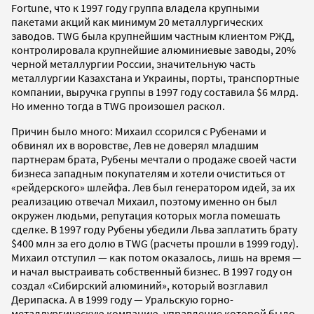
Fortune, что к 1997 году группа владела крупными
пакетами акций как минимум 20 металлургических
заводов. TWG была крупнейшим частным клиентом РЖД,
контролировала крупнейшие алюминиевые заводы, 20%
черной металлургии России, значительную часть
металлургии Казахстана и Украины, порты, транспортные
компании, выручка группы в 1997 году составила $6 млрд.
Но именно тогда в TWG произошел раскол.
Причин было много: Михаил ссорился с Рубенами и
обвинял их в воровстве, Лев не доверял младшим
партнерам брата, Рубены мечтали о продаже своей части
бизнеса западным покупателям и хотели очиститься от
«рейдерского» шлейфа. Лев был генератором идей, за их
реализацию отвечал Михаил, поэтому именно он был
окружен людьми, репутация которых могла помешать
сделке. В 1997 году Рубены убедили Льва заплатить брату
$400 млн за его долю в TWG (расчеты прошли в 1999 году).
Михаил отступил — как потом оказалось, лишь на время —
и начал выстраивать собственный бизнес. В 1997 году он
создал «Сибирский алюминий», который возглавил
Дерипаска. А в 1999 году — Уральскую горно-
металлургическую компанию, управление которой было