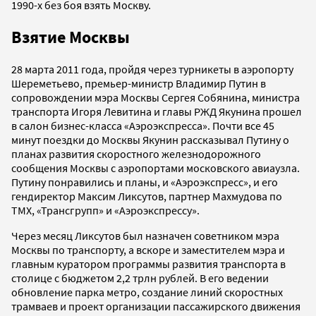
1990-х без боя взять Москву.
Взятие Москвы
28 марта 2011 года, пройдя через турникеты в аэропорту
Шереметьево, премьер-министр Владимир Путин в
сопровождении мэра Москвы Сергея Собянина, министра
транспорта Игоря Левитина и главы РЖД Якунина прошел
в салон бизнес-класса «Аэроэкспресса». Почти все 45
минут поездки до Москвы Якунин рассказывал Путину о
планах развития скоростного железнодорожного
сообщения Москвы с аэропортами московского авиаузла.
Путину понравились и планы, и «Аэроэкспресс», и его
гендиректор Максим Ликсутов, партнер Махмудова по
ТМХ, «Трансгрупп» и «Аэроэкспрессу».
Через месяц Ликсутов был назначен советником мэра
Москвы по транспорту, а вскоре и заместителем мэра и
главным куратором программы развития транспорта в
столице с бюджетом 2,2 трлн рублей. В его ведении
обновление парка метро, создание линий скоростных
трамваев и проект организации пассажирского движения