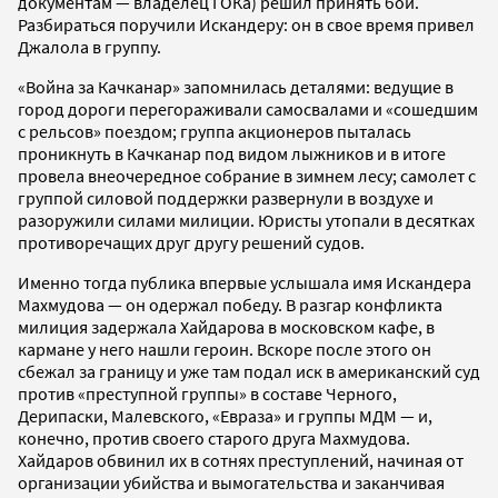
документам — владелец ГОКа) решил принять бой.
Разбираться поручили Искандеру: он в свое время привел
Джалола в группу.
«Война за Качканар» запомнилась деталями: ведущие в
город дороги перегораживали самосвалами и «сошедшим
с рельсов» поездом; группа акционеров пыталась
проникнуть в Качканар под видом лыжников и в итоге
провела внеочередное собрание в зимнем лесу; самолет с
группой силовой поддержки развернули в воздухе и
разоружили силами милиции. Юристы утопали в десятках
противоречащих друг другу решений судов.
Именно тогда публика впервые услышала имя Искандера
Махмудова — он одержал победу. В разгар конфликта
милиция задержала Хайдарова в московском кафе, в
кармане у него нашли героин. Вскоре после этого он
сбежал за границу и уже там подал иск в американский суд
против «преступной группы» в составе Черного,
Дерипаски, Малевского, «Евраза» и группы МДМ — и,
конечно, против своего старого друга Махмудова.
Хайдаров обвинил их в сотнях преступлений, начиная от
организации убийства и вымогательства и заканчивая