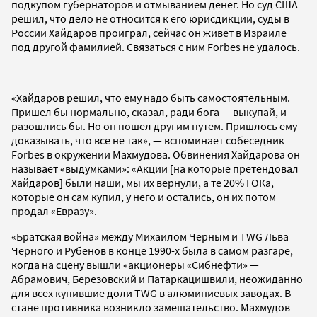
подкупом губернаторов и отмыванием денег. Но суд США
решил, что дело не относится к его юрисдикции, суды в
России Хайдаров проиграл, сейчас он живет в Израиле
под другой фамилией. Связаться с ним Forbes не удалось.
«Хайдаров решил, что ему надо быть самостоятельным.
Пришел бы нормально, сказал, ради бога — выкупай, и
разошлись бы. Но он пошел другим путем. Пришлось ему
доказывать, что все не так», — вспоминает собеседник
Forbes в окружении Махмудова. Обвинения Хайдарова он
называет «выдумками»: «Акции [на которые претендовал
Хайдаров] были наши, мы их вернули, а те 20% ГОКа,
которые он сам купил, у него и остались, он их потом
продал «Евразу».
«Братская война» между Михаилом Черным и TWG Льва
Черного и Рубенов в конце 1990-х была в самом разгаре,
когда на сцену вышли «акционеры «Сибнефти» —
Абрамович, Березовский и Патаркацишвили, неожиданно
для всех купившие доли TWG в алюминиевых заводах. В
стане противника возникло замешательство. Махмудов