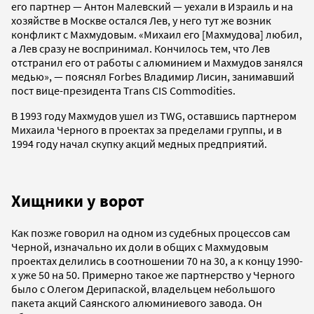
его партнер — Антон Малевский — уехали в Израиль и на
хозяйстве в Москве остался Лев, у него тут же возник
конфликт с Махмудовым. «Михаил его [Махмудова] любил,
а Лев сразу не воспринимал. Кончилось тем, что Лев
отстранил его от работы с алюминием и Махмудов занялся
медью», — пояснял Forbes Владимир Лисин, занимавший
пост вице-президента Trans CIS Commodities.
В 1993 году Махмудов ушел из TWG, оставшись партнером
Михаила Черного в проектах за пределами группы, и в
1994 году начал скупку акций медных предприятий.
Хищники у ворот
Как позже говорил на одном из судебных процессов сам
Черной, изначально их доли в общих с Махмудовым
проектах делились в соотношении 70 на 30, а к концу 1990-
х уже 50 на 50. Примерно такое же партнерство у Черного
было с Олегом Дерипаской, владельцем небольшого
пакета акций Саянского алюминиевого завода. Он