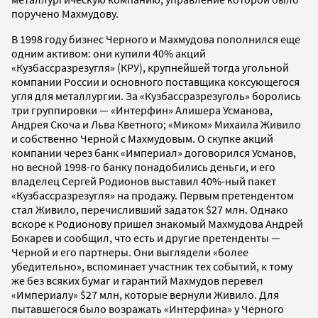
поручено Махмудову.
В 1998 году бизнес Черного и Махмудова пополнился еще
одним активом: они купили 40% акций
«Кузбассразрезугля» (КРУ), крупнейшей тогда угольной
компании России и основного поставщика коксующегося
угля для металлургии. За «Кузбассразрезуголь» боролись
три группировки — «Интерфин» Алишера Усманова,
Андрея Скоча и Льва Кветного; «Миком» Михаила Живило
и собственно Черной с Махмудовым. О скупке акций
компании через банк «Империал» договорился Усманов,
но весной 1998-го банку понадобились деньги, и его
владелец Сергей Родионов выставил 40%-ный пакет
«Кузбассразрезугля» на продажу. Первым претендентом
стал Живило, перечисливший задаток $27 млн. Однако
вскоре к Родионову пришел знакомый Махмудова Андрей
Бокарев и сообщил, что есть и другие претенденты —
Черной и его партнеры. Они выглядели «более
убедительно», вспоминает участник тех событий, к тому
же без всяких бумаг и гарантий Махмудов перевел
«Империалу» $27 млн, которые вернули Живило. Для
пытавшегося было возражать «Интерфина» у Черного