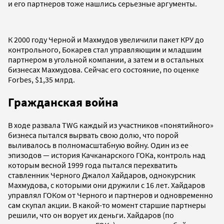
и его партнеров тоже нашлись серьезные аргументы.
К 2000 году Черной и Махмудов увеличили пакет КРУ до
контрольного, Бокарев стал управляющим и младшим
партнером в угольной компании, а затем и в остальных
бизнесах Махмудова. Сейчас его состояние, по оценке
Forbes, $1,35 млрд.
Гражданская война
В ходе развала TWG каждый из участников «понятийного»
бизнеса пытался вырвать свою долю, что порой
выливалось в полномасштабную войну. Один из ее
эпизодов — история Качканарского ГОКа, контроль над
которым весной 1999 года пытался перехватить
ставленник Черного Джалол Хайдаров, однокурсник
Махмудова, с которыми они дружили с 16 лет. Хайдаров
управлял ГОКом от Черного и партнеров и одновременно
сам скупал акции. В какой-то момент старшие партнеры
решили, что он ворует их деньги. Хайдаров (по