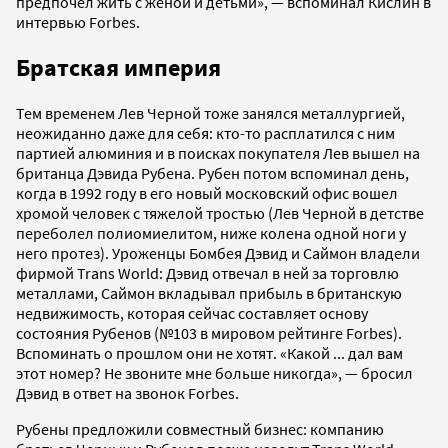
предпочел жить с женой и детьми», — вспоминал Кислин в
интервью Forbes.
Братская империя
Тем временем Лев Черной тоже занялся металлургией,
неожиданно даже для себя: кто-то расплатился с ним
партией алюминия и в поисках покупателя Лев вышел на
британца Дэвида Рубена. Рубен потом вспоминал день,
когда в 1992 году в его новый московский офис вошел
хромой человек с тяжелой тростью (Лев Черной в детстве
переболел полиомиелитом, ниже колена одной ноги у
него протез). Уроженцы Бомбея Дэвид и Саймон владели
фирмой Trans World: Дэвид отвечал в ней за торговлю
металлами, Саймон вкладывал прибыль в британскую
недвижимость, которая сейчас составляет основу
состояния Рубенов (№103 в мировом рейтинге Forbes).
Вспоминать о прошлом они не хотят. «Какой ... дал вам
этот номер? Не звоните мне больше никогда», — бросил
Дэвид в ответ на звонок Forbes.
Рубены предложили совместный бизнес: компанию