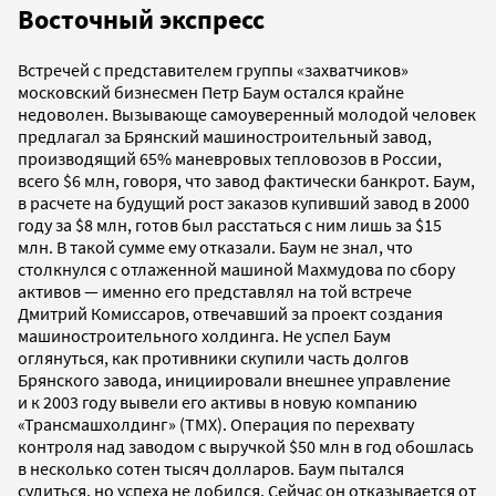
Восточный экспресс
Встречей с представителем группы «захватчиков»
московский бизнесмен Петр Баум остался крайне
недоволен. Вызывающе самоуверенный молодой человек
предлагал за Брянский машиностроительный завод,
производящий 65% маневровых тепловозов в России,
всего $6 млн, говоря, что завод фактически банкрот. Баум,
в расчете на будущий рост заказов купивший завод в 2000
году за $8 млн, готов был расстаться с ним лишь за $15
млн. В такой сумме ему отказали. Баум не знал, что
столкнулся с отлаженной машиной Махмудова по сбору
активов — именно его представлял на той встрече
Дмитрий Комиссаров, отвечавший за проект создания
машиностроительного холдинга. Не успел Баум
оглянуться, как противники скупили часть долгов
Брянского завода, инициировали внешнее управление
и к 2003 году вывели его активы в новую компанию
«Трансмашхолдинг» (ТМХ). Операция по перехвату
контроля над заводом с выручкой $50 млн в год обошлась
в несколько сотен тысяч долларов. Баум пытался
судиться, но успеха не добился. Сейчас он отказывается от