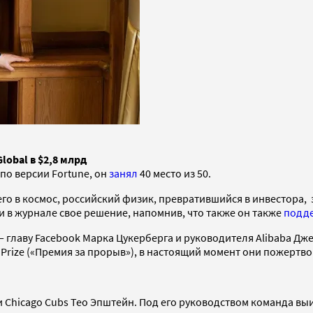
lobal в $2,8 млрд
по версии Fortune, он
занял
40 место из 50.
го в космос, российский физик, превратившийся в инвестора, 
и в журнале свое решение, напомнив, что также он также
подде
й — главу Facebook Марка Цукерберга и руководителя Alibaba 
 Prize («Премия за прорыв»), в настоящий момент они пожертво
 Chicago Cubs Тео Эпштейн. Под его руководством команда
выи