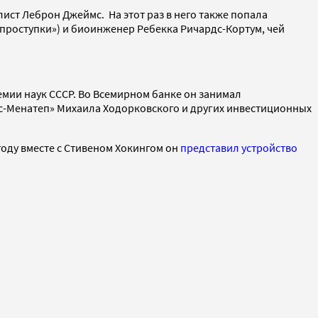
ист Леброн Джеймс. На этот раз в него также попала
 проступки») и биоинженер Ребекка Ричардс-Кортум, чей
демии наук СССР. Во Всемирном банке он занимал
янс-Менатеп» Михаила Ходорковского и других инвестиционных
 году вместе с Стивеном Хокингом он
представил устройство