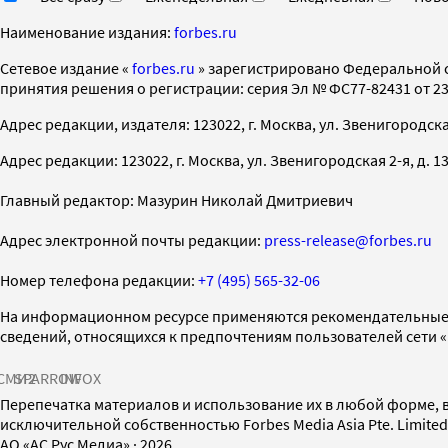
Наименование издания:
forbes.ru
Cетевое издание «
forbes.ru
» зарегистрировано Федеральной 
принятия решения о регистрации: серия Эл № ФС77-82431 от 23 
Адрес редакции, издателя: 123022, г. Москва, ул. Звенигородская 2-
Адрес редакции: 123022, г. Москва, ул. Звенигородская 2-я, д. 13, с
Главный редактор: Мазурин Николай Дмитриевич
Адрес электронной почты редакции:
press-release@forbes.ru
Номер телефона редакции:
+7 (495) 565-32-06
На информационном ресурсе применяются рекомендательные 
сведений, относящихся к предпочтениям пользователей сети 
СМИ2
SPARROW
INFOX
Перепечатка материалов и использование их в любой форме, в
исключительной собственностью Forbes Media Asia Pte. Limite
AO «АС Рус Медиа»
·
2026