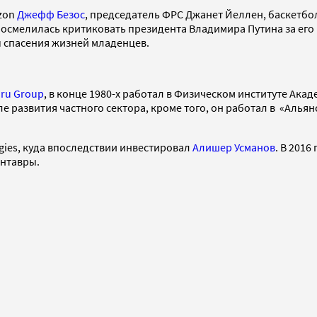
azon
Джефф Безос
, председатель ФРС Джанет Йеллен, баскетбол
 осмелилась критиковать президента Владимира Путина за его
 спасения жизней младенцев.
.ru Group
, в конце 1980-х работал в Физическом институте Ака
ле развития частного сектора, кроме того, он работал в «Аль
ogies, куда впоследствии инвестировал
Алишер Усманов
. В 2016
ентавры.