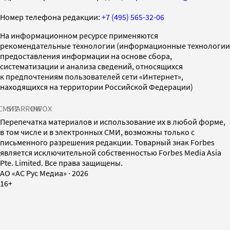
Номер телефона редакции:
+7 (495) 565-32-06
На информационном ресурсе применяются
рекомендательные технологии (информационные технологии
предоставления информации на основе сбора,
систематизации и анализа сведений, относящихся
к предпочтениям пользователей сети «Интернет»,
находящихся на территории Российской Федерации)
СМИ2
SPARROW
INFOX
Перепечатка материалов и использование их в любой форме,
в том числе и в электронных СМИ, возможны только с
письменного разрешения редакции. Товарный знак Forbes
является исключительной собственностью Forbes Media Asia
Pte. Limited. Все права защищены.
AO «АС Рус Медиа»
·
2026
16+