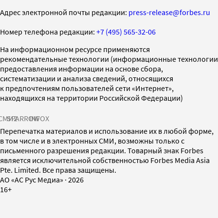
Адрес электронной почты редакции:
press-release@forbes.ru
Номер телефона редакции:
+7 (495) 565-32-06
На информационном ресурсе применяются
рекомендательные технологии (информационные технологии
предоставления информации на основе сбора,
систематизации и анализа сведений, относящихся
к предпочтениям пользователей сети «Интернет»,
находящихся на территории Российской Федерации)
СМИ2
SPARROW
INFOX
Перепечатка материалов и использование их в любой форме,
в том числе и в электронных СМИ, возможны только с
письменного разрешения редакции. Товарный знак Forbes
является исключительной собственностью Forbes Media Asia
Pte. Limited. Все права защищены.
AO «АС Рус Медиа»
·
2026
16+