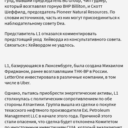
Гулд, бывший председатель BG Group, Чип Гудиер,
который возглавлял горную BHP Billiton, и Скотт
Шеффилд, председатель Pioneer Natural Resources. По
словам источников, часть из них могут присоединиться к
наблюдательному совету Dea.
Представитель L1 отказался комментировать
предстоящий уход Хейворда из консультативного совета.
Связаться с Хейвордом не уадлось.
L1, базирующаяся в Люксембурге, была создана Михаилом
Фридманом, ранее возглавляшим ТНК-BP
в России.
LetterOne инвестировала в различные компании, в том
числе в Uber.
Однако, пытаясь приобрести энергетические активы, L1
столкнулась с политическим сопротивлением по обе
стороны Атлантики. Группа вышла из сделки о покупке
техасского нефтяного производителя ExL Petroleum
Management LLC в начале этого года. Причиной этого
стали опасения, что сделка будет отклонена Комитетом
по иностранным инвестициям США, который анализирует