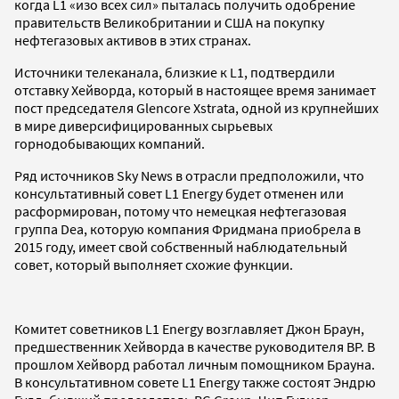
когда L1 «изо всех сил» пыталась получить одобрение
правительств Великобритании и США на покупку
нефтегазовых активов в этих странах.
Источники телеканала, близкие к L1, подтвердили
отставку Хейворда, который в настоящее время занимает
пост председателя Glencore Xstrata, одной из крупнейших
в мире диверсифицированных сырьевых
горнодобывающих компаний.
Ряд источников Sky News в отрасли предположили, что
консультативный совет L1 Energy будет отменен или
расформирован, потому что немецкая нефтегазовая
группа Dea, которую компания Фридмана приобрела в
2015 году, имеет свой собственный наблюдательный
совет, который выполняет схожие функции.
Комитет советников L1 Energy возглавляет Джон Браун,
предшественник Хейворда в качестве руководителя BP. В
прошлом Хейворд работал личным помощником Брауна.
В консультативном совете L1 Energy также состоят Эндрю